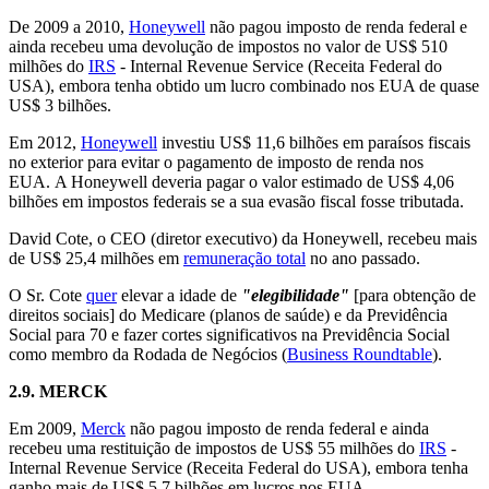
De 2009 a 2010,
Honeywell
não pagou imposto de renda federal e
ainda recebeu uma devolução de impostos no valor de US$ 510
milhões do
IRS
- Internal Revenue Service (Receita Federal do
USA), embora tenha obtido um lucro combinado nos EUA de quase
US$ 3 bilhões.
Em 2012,
Honeywell
investiu US$ 11,6 bilhões em paraísos fiscais
no exterior para evitar o pagamento de imposto de renda nos
EUA. A Honeywell deveria pagar o valor estimado de US$ 4,06
bilhões em impostos federais se a sua evasão fiscal fosse tributada.
David Cote, o CEO (diretor executivo) da Honeywell, recebeu mais
de US$ 25,4 milhões em
remuneração total
no ano passado.
O Sr. Cote
quer
elevar a idade de
"elegibilidade"
[para obtenção de
direitos sociais] do Medicare (planos de saúde) e da Previdência
Social para 70 e fazer cortes significativos na Previdência Social
como membro da Rodada de Negócios (
Business Roundtable
).
2.9.
MERCK
Em 2009,
Merck
não pagou imposto de renda federal e ainda
recebeu uma restituição de impostos de US$ 55 milhões do
IRS
-
Internal Revenue Service (Receita Federal do USA), embora tenha
ganho mais de US$ 5,7 bilhões em lucros nos EUA.