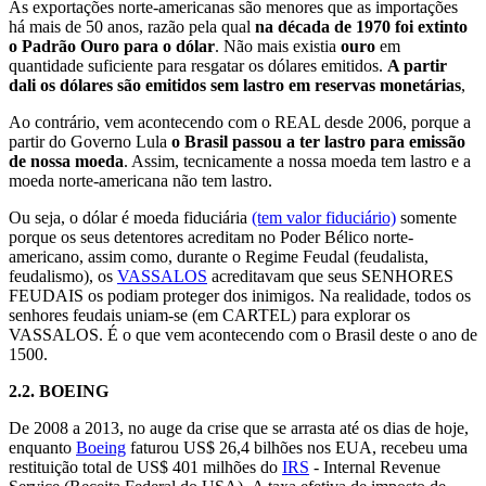
As exportações norte-americanas são menores que as importações
há mais de 50 anos, razão pela qual
na década de 1970 foi extinto
o Padrão Ouro para o dólar
. Não mais existia
ouro
em
quantidade suficiente para resgatar os dólares emitidos.
A partir
dali os dólares são emitidos sem lastro em reservas monetárias
,
Ao contrário, vem acontecendo com o REAL desde 2006, porque a
partir do Governo Lula
o Brasil passou a ter lastro para emissão
de nossa moeda
. Assim, tecnicamente a nossa moeda tem lastro e a
moeda norte-americana não tem lastro.
Ou seja, o dólar é moeda fiduciária
(tem valor fiduciário)
somente
porque os seus detentores acreditam no Poder Bélico norte-
americano, assim como, durante o Regime Feudal (feudalista,
feudalismo), os
VASSALOS
acreditavam que seus SENHORES
FEUDAIS os podiam proteger dos inimigos. Na realidade, todos os
senhores feudais uniam-se (em CARTEL) para explorar os
VASSALOS. É o que vem acontecendo com o Brasil deste o ano de
1500.
2.2.
BOEING
De 2008 a 2013, no auge da crise que se arrasta até os dias de hoje,
enquanto
Boeing
faturou US$ 26,4 bilhões nos EUA, recebeu uma
restituição total de US$ 401 milhões do
IRS
- Internal Revenue