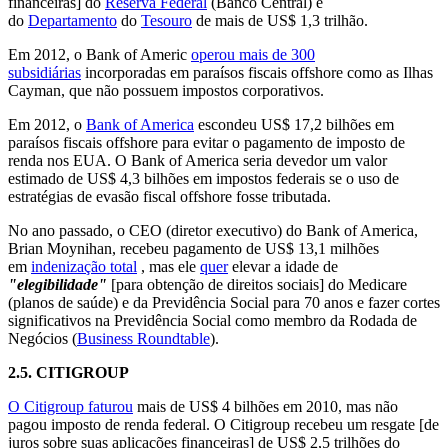
financeiras] do
Reserva Federal
(Banco Central) e
do
Departamento
do
Tesouro
de mais de US$ 1,3 trilhão.
Em 2012, o Bank of Americ
operou mais de 300
subsidiárias
incorporadas em paraísos fiscais offshore como as Ilhas
Cayman, que não possuem impostos corporativos.
Em 2012, o
Bank of America
escondeu US$ 17,2 bilhões em
paraísos fiscais offshore para evitar o pagamento de imposto de
renda nos EUA. O Bank of America seria devedor um valor
estimado de US$ 4,3 bilhões em impostos federais se o uso de
estratégias de evasão fiscal offshore fosse tributada.
No ano passado, o CEO (diretor executivo) do Bank of America,
Brian Moynihan, recebeu pagamento de US$ 13,1 milhões
em
indenização total
, mas ele
quer
elevar a idade de
"elegibilidade"
[para obtenção de direitos sociais] do Medicare
(planos de saúde) e da Previdência Social para 70 anos e fazer cortes
significativos na Previdência Social como membro da Rodada de
Negócios (
Business Roundtable
).
2.5.
CITIGROUP
O Citigroup faturou
mais de US$ 4 bilhões em 2010, mas não
pagou imposto de renda federal. O Citigroup recebeu um resgate [de
juros sobre suas aplicações financeiras] de US$ 2,5 trilhões do