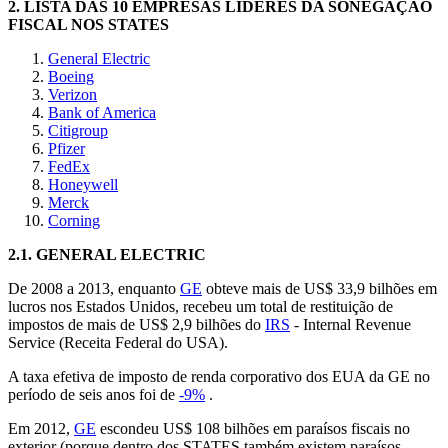
2.
LISTA DAS 10 EMPRESAS LÍDERES DA SONEGAÇÃO
FISCAL NOS STATES
General Electric
Boeing
Verizon
Bank of America
Citigroup
Pfizer
FedEx
Honeywell
Merck
Corning
2.1.
GENERAL ELECTRIC
De 2008 a 2013, enquanto
GE
obteve mais de US$ 33,9 bilhões em
lucros nos Estados Unidos, recebeu um total de restituição de
impostos de mais de US$ 2,9 bilhões do
IRS
- Internal Revenue
Service (Receita Federal do USA).
A taxa efetiva de imposto de renda corporativo dos EUA da GE no
período de seis anos foi de
-9%
.
Em 2012,
GE
escondeu US$ 108 bilhões em paraísos fiscais no
exterior (porque dentro dos STATES também existem paraísos