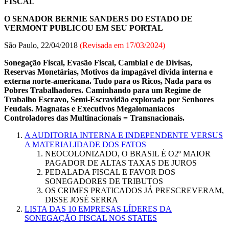
FISCAL
O SENADOR BERNIE SANDERS DO ESTADO DE
VERMONT PUBLICOU EM SEU PORTAL
São Paulo, 22/04/2018
(Revisada em
17/03/2024
)
Sonegação Fiscal, Evasão Fiscal, Cambial e de Divisas,
Reservas Monetárias, Motivos da impagável divida interna e
externa norte-americana. Tudo para os Ricos, Nada para os
Pobres Trabalhadores. Caminhando para um Regime de
Trabalho Escravo, Semi-Escravidão explorada por Senhores
Feudais. Magnatas e Executivos Megalomaníacos
Controladores das Multinacionais = Transnacionais.
A AUDITORIA INTERNA E INDEPENDENTE VERSUS
A MATERIALIDADE DOS FATOS
NEOCOLONIZADO, O BRASIL É O2º MAIOR
PAGADOR DE ALTAS TAXAS DE JUROS
PEDALADA FISCAL E FAVOR DOS
SONEGADORES DE TRIBUTOS
OS CRIMES PRATICADOS JÁ PRESCREVERAM,
DISSE JOSÉ SERRA
LISTA DAS 10 EMPRESAS LÍDERES DA
SONEGAÇÃO FISCAL NOS STATES