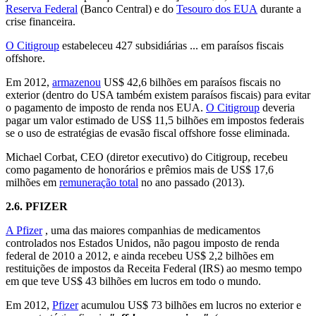
Reserva Federal
(Banco Central) e do
Tesouro dos EUA
durante a
crise financeira.
O Citigroup
estabeleceu 427 subsidiárias ... em paraísos fiscais
offshore.
Em 2012,
armazenou
US$ 42,6 bilhões em paraísos fiscais no
exterior (dentro do USA também existem paraísos fiscais) para evitar
o pagamento de imposto de renda nos EUA.
O Citigroup
deveria
pagar um valor estimado de US$ 11,5 bilhões em impostos federais
se o uso de estratégias de evasão fiscal offshore fosse eliminada.
Michael Corbat, CEO (diretor executivo) do Citigroup, recebeu
como pagamento de honorários e prêmios mais de US$ 17,6
milhões em
remuneração total
no ano passado (2013).
2.6.
PFIZER
A Pfizer
, uma das maiores companhias de medicamentos
controlados nos Estados Unidos, não pagou imposto de renda
federal de 2010 a 2012, e ainda recebeu US$ 2,2 bilhões em
restituições de impostos da Receita Federal (IRS) ao mesmo tempo
em que teve US$ 43 bilhões em lucros em todo o mundo.
Em 2012,
Pfizer
acumulou US$ 73 bilhões em lucros no exterior e