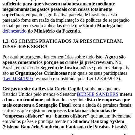
suficiente para que vivessem nababescamente mediante
megalomaníacos gastos pessoais com coisas totalmente
supérfluas
, enquanto significativa parcela de brasileiros está
passando fome em razão da implantação de políticas de segregação
social que vem sendo aplicadas desde que
Guido Mantega foi
defenestrado
do Ministério da Fazenda
.
1.3. OS CRIMES PRATICADOS JÁ PRESCREVERAM,
DISSE JOSÉ SERRA
Por aqui pouca gente faz comentários sobre tudo isto.
Agora são
apenas comentários porque os crimes já prescreveram
. No
Brasil, em razão do
Segredo de Justiça
, não se pode revelar quais
são as
Organizações Criminosas
nem quais os seus participantes
(
Lei 9.034/1995
revogada e substituída pela Lei 12.850/2013).
Graças ao site da Revista Carta Capital
, soubemos que nos
Estados Unidos pelo menos o Senador
BERNIE SANDERS
meteu
a boca no trombone
publicando a seguinte
lista de empresas que
mais cometem a Sonegação Fiscal
, com a ajuda de paraísos fiscais
cartoriais que registram
empresas fantasmas chamadas de
"empresas offshore" ou "bancos offshore"
que atuam livremente
em vários países e principalmente no
Shadow Banking System
(Sistema Bancário Sombrio ou Fantasma de Paraísos Fiscais)
.