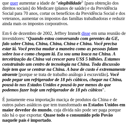
que
quer
aumentar a idade de "
elegibilidade
" [para obtenção dos
direitos sociais] do Medicare (planos de saúde) e da Previdência
Social para 70 anos, cortar os benefícios da Previdência Social e dos
veteranos, aumentar os impostos das famílias trabalhadoras e reduzir
ainda mais os impostos corporativos.
Em 6 de dezembro de 2002, Jeffrey Immelt
disse
em uma reunião de
investidores: “
Quando estou conversando com gerentes da GE,
falo sobre China, China, China, China e China. Você precisa
estar lá. Você precisa mudar a maneira como as pessoas falam
sobre isso e como chegam lá. Eu sou uma louca na China. A
terceirização da China vai crescer para US$ 5 bilhões. Estamos
construindo um centro de tecnologia na China. Toda discussão
hoje tem que se centrar na China. A base de custo é extremamente
atraente
[porque se trata de trabalho análogo à escravidão]
. Você
pode pegar um refrigerador de 18 pés cúbicos, chegar na China,
pousá-lo nos Estados Unidos e pousá-lo por menos do que
podemos fazer hoje um refrigerador de 18 pés cúbicos
".
É justamente essa importação maciça de produtos da China e de
outros países asiáticos que tem transformado
os Estados Unidos em
maior devedor do mundo
, cuja dívida não pode ser paga porque
não há o que exportar.
Quase todo o consumido pelo Povão
naquele país é importado
.