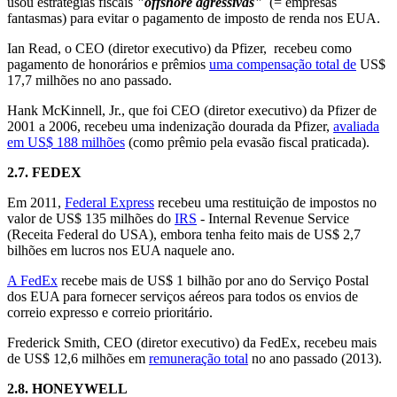
usou estratégias fiscais
"offshore agressivas"
(= empresas
fantasmas) para evitar o pagamento de imposto de renda nos EUA.
Ian Read, o CEO (diretor executivo) da Pfizer, recebeu como
pagamento de honorários e prêmios
uma compensação total de
US$
17,7 milhões no ano passado.
Hank McKinnell, Jr., que foi CEO (diretor executivo) da Pfizer de
2001 a 2006, recebeu uma indenização dourada da Pfizer,
avaliada
em US$ 188 milhões
(como prêmio pela evasão fiscal praticada).
2.7.
FEDEX
Em 2011,
Federal Express
recebeu uma restituição de impostos no
valor de US$ 135 milhões do
IRS
- Internal Revenue Service
(Receita Federal do USA), embora tenha feito mais de US$ 2,7
bilhões em lucros nos EUA naquele ano.
A FedEx
recebe mais de US$ 1 bilhão por ano do Serviço Postal
dos EUA para fornecer serviços aéreos para todos os envios de
correio expresso e correio prioritário.
Frederick Smith, CEO (diretor executivo) da FedEx, recebeu mais
de US$ 12,6 milhões em
remuneração total
no ano passado (2013).
2.8.
HONEYWELL