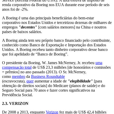
Service (Receita Federal do USA). A taxa efetiva de imposto de
renda corporativo da Boeing nos EUA durante esse período de seis
anos foi de -2%.
A Boeing é uma das principais beneficiárias do bem-estar
corporativo nos Estados Unidos e terceirizou dezenas de milhares de
empregos
"decentes"
[com salários menores] na China e noutros
países de baixos salários.
A Boeing ainda tem seu próprio banco financiado pelo contribuinte,
conhecido como Banco de Exportação e Importação dos Estados
Unidos. A Boeing recebeu tanto dinheiro corporativo desse banco
que foi apelidado de “Banco de Boeing”.
O presidente da Boeing, W. James McNerney, Jr. recebeu
uma
compensação total
de US$ 23,3 milhões [de honorários e comissões
= prêmios] no ano passado (2013). O Sr. McNerney,
como
membro
da
Business Roundtable
(escravocrata),
quer
aumentar a idade de
"elegibilidade"
[para
obtenção de direitos sociais] do Medicare (planos de saúde) e do
Seguro Social para 70 anos e fazer cortes significativos na
Previdência Social.
2.3.
VERIZON
De 2008 a 2013, enquanto
Verizon
fez mais de US$ 42,4 bilhões