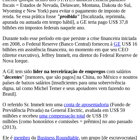
fiscais = Estados de Nevada, Delaware, Montana, Dakota do Sul,
Wyoming e New York) para evitar o pagamento de imposto de
renda. Se essa prática fosse
"proibida"
[fiscalizada, reprimida,
apurada ou autuada em tempo hábil], a GE teria pago US$ 37,8
bilhões em impostos federais naquele ano.
Durante todo esse período em que persiste a crise financeira iniciada
em 2008, o Federal Reserve (Banco Central) forneceu à
GE
US$ 16
bilhões em assistência financeira, no momento em que seu CEO
(diretor executivo), Jeffrey Immelt, era diretor do Federal Reserve de
Nova Iorque.
A GE tem sido
líder na terceirização de empregos
com salários
"
decentes
" [menores, que são pagos] na China, no México e noutros
países de baixos salários [insuficientes para uma sobrevivência
digna, tal como Michel Temer e seus apoiadores vem fazendo no
Brasil].
O referido Sr. Immelt tem uma
conta de aposentadoria
(Fundo de
Previdência Privada) na General Electric, avaliada em US$ 59
milhões e recebeu
uma compensação total
de US$ 19
milhões [como honorários e comissões = prêmios] no ano passado
(2013).
Ele é
membro
da
Business Roundtable
, um grupo [de escravocratas]