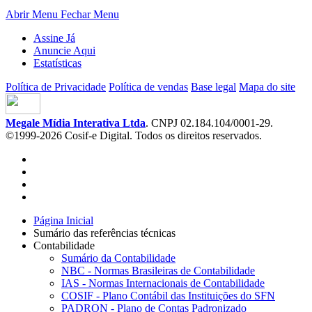
Abrir Menu
Fechar Menu
Assine Já
Anuncie Aqui
Estatísticas
Política de Privacidade
Política de vendas
Base legal
Mapa do site
Megale Mídia Interativa Ltda
. CNPJ 02.184.104/0001-29.
©1999-2026 Cosif-e Digital. Todos os direitos reservados.
Página Inicial
Sumário das referências técnicas
Contabilidade
Sumário da Contabilidade
NBC - Normas Brasileiras de Contabilidade
IAS - Normas Internacionais de Contabilidade
COSIF - Plano Contábil das Instituições do SFN
PADRON - Plano de Contas Padronizado