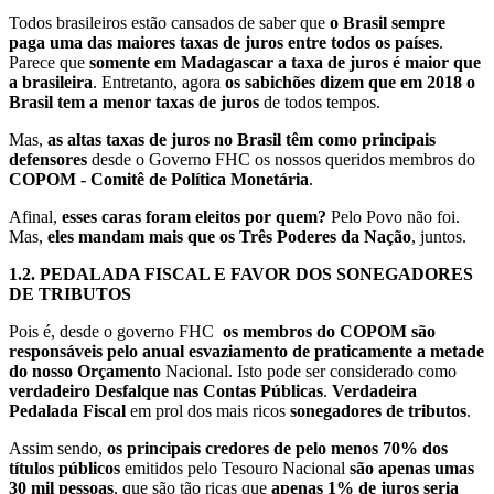
Todos brasileiros estão cansados de saber que
o Brasil sempre
paga uma das maiores taxas de juros entre todos os países
.
Parece que
somente em Madagascar a taxa de juros é maior que
a brasileira
. Entretanto, agora
os sabichões dizem que em 2018 o
Brasil tem a menor taxas de juros
de todos tempos.
Mas,
as altas taxas de juros no Brasil têm como principais
defensores
desde o Governo FHC os nossos queridos membros do
COPOM - Comitê de Política Monetária
.
Afinal,
esses caras foram eleitos por quem?
Pelo Povo não foi.
Mas,
eles mandam mais que os Três Poderes da Nação
, juntos.
1.2. PEDALADA FISCAL E FAVOR DOS SONEGADORES
DE TRIBUTOS
Pois é, desde o governo FHC
os membros do COPOM são
responsáveis pelo anual esvaziamento de praticamente a metade
do nosso Orçamento
Nacional. Isto pode ser considerado como
verdadeiro Desfalque nas Contas Públicas
.
Verdadeira
Pedalada Fiscal
em prol dos mais ricos
sonegadores de tributos
.
Assim sendo,
os principais credores de pelo menos 70% dos
títulos públicos
emitidos pelo Tesouro Nacional
são apenas umas
30 mil pessoas
, que são tão ricas que
apenas 1% de juros seria