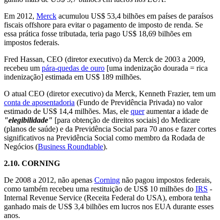
Em 2012,
Merck
acumulou US$ 53,4 bilhões em países de paraísos
fiscais offshore para evitar o pagamento de imposto de renda. Se
essa prática fosse tributada, teria pago US$ 18,69 bilhões em
impostos federais.
Fred Hassan, CEO (diretor executivo) da Merck de 2003 a 2009,
recebeu um
pára-quedas de ouro
[uma indenização dourada = rica
indenização] estimada em US$ 189 milhões.
O atual CEO (diretor executivo) da Merck, Kenneth Frazier, tem um
conta de aposentadoria
(Fundo de Previdência Privada) no valor
estimado de US$ 14,4 milhões. Mas, ele
quer
aumentar a idade de
"elegibilidade"
[para obtenção de direitos sociais] do Medicare
(planos de saúde) e da Previdência Social para 70 anos e fazer cortes
significativos na Previdência Social como membro da Rodada de
Negócios (
Business Roundtable
).
2.10.
CORNING
De 2008 a 2012, não apenas
Corning
não pagou impostos federais,
como também recebeu uma restituição de US$ 10 milhões do
IRS
-
Internal Revenue Service (Receita Federal do USA), embora tenha
ganhado mais de US$ 3,4 bilhões em lucros nos EUA durante esses
anos.