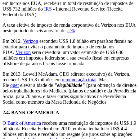
em lucros nos EUA, recebeu um total de restituição de impostos de
US$ 732 milhões do
IRS
- Internal Revenue Service (Receita
Federal do USA).
A taxa efetiva de imposto de renda corporativo da Verizon nos EUA
neste período de seis anos foi de
-2%
.
Em 2012,
Verizon
escondeu US$ 1,8 bilhão em paraísos fiscais no
exterior para evitar o pagamento de imposto de renda nos
EUA.
Verizon
seria devedora um valor estimado de US$ 630
milhões em impostos federais se a sua evasão fiscal em empresas
offshore de paraísos fiscais fosse tributada.
Em 2013, Lowell McAdam, CEO (diretor executivo) da Verizon,
receber US$ 15,8 milhões em
remuneração total
. Mas,
Ele
quer
elevar a idade de
"elegibilidade"
[para obtenção de direitos
pelos trabalhadores] do Medicare (planos de saúde) e da Previdência
Social para 70 anos, e fazer cortes significativos na Previdência
Social como membro da Mesa Redonda de Negócios.
2.4.
BANK OF AMERICA
O Bank of America
recebeu uma restituição de impostos de US$ 1,9
bilhão da Receita Federal em 2010, embora tenha feito US$ 4,4
bilhões em lucros e recebido um resgate [de juros sobre aplicações