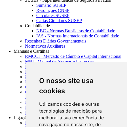
SUSEP - Superintendência de Seguros Privados
Sumário SUSEP
Resoluções CNSP
Circulares SUSEP
Cartas Circulares SUSEP
Contabilidade
NBC - Normas Brasileiras de Contabilidade
IAS - Normas Internacionais de Contabilidade
Resenhas Diárias Governamentais
Normativos Auxiliares
Manuais e Cartilhas
RMCCI - Mercado de Câmbio e Capital Internacional
MNI - Manual de Normas e Instruções
MTVM - Manual de Títulos e Valores Mobiliários
MCR - Manual de Crédito Rural
SISORF - Manual de Organização do SFN
O nosso site usa
MASUP - Manual de Supervisão Bancária
CADOC - Catálogo de Documentos
cookies
CNAE-CONCLA - Classificação Nacional de
Atividades Econômicas
PMF - Cartilhas do BCB
Utilizamos cookies e outras
Manuais Auxiliares do BCB e Cosif-e
tecnologias de medição para
Resenhas Diárias Governamentais
melhorar a sua experiência de
Ligações Externas
Links Úteis
navegação no nosso site, de