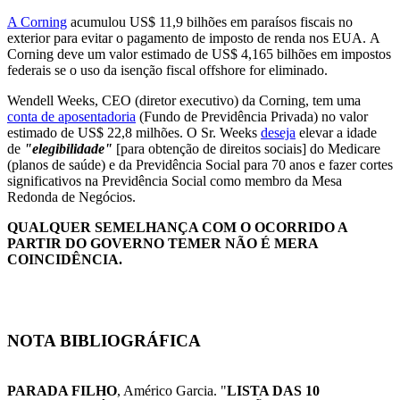
A Corning
acumulou US$ 11,9 bilhões em paraísos fiscais no
exterior para evitar o pagamento de imposto de renda nos EUA. A
Corning deve um valor estimado de US$ 4,165 bilhões em impostos
federais se o uso da isenção fiscal offshore for eliminado.
Wendell Weeks, CEO (diretor executivo) da Corning, tem uma
conta de aposentadoria
(Fundo de Previdência Privada) no valor
estimado de US$ 22,8 milhões. O Sr. Weeks
deseja
elevar a idade
de
"elegibilidade"
[para obtenção de direitos sociais] do Medicare
(planos de saúde) e da Previdência Social para 70 anos e fazer cortes
significativos na Previdência Social como membro da Mesa
Redonda de Negócios.
QUALQUER SEMELHANÇA COM O OCORRIDO A
PARTIR DO GOVERNO TEMER NÃO É MERA
COINCIDÊNCIA.
NOTA BIBLIOGRÁFICA
PARADA FILHO
, Américo Garcia. "
LISTA DAS 10