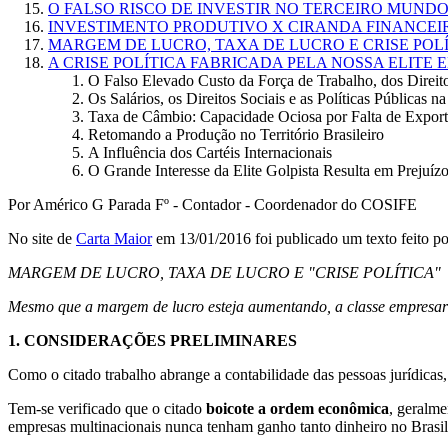
O FALSO RISCO DE INVESTIR NO TERCEIRO MUNDO
INVESTIMENTO PRODUTIVO X CIRANDA FINANCEI
MARGEM DE LUCRO, TAXA DE LUCRO E CRISE POL
A CRISE POLÍTICA FABRICADA PELA NOSSA ELITE
O Falso Elevado Custo da Força de Trabalho, dos Direitos
Os Salários, os Direitos Sociais e as Políticas Públic
Taxa de Câmbio: Capacidade Ociosa por Falta de Export
Retomando a Produção no Território Brasileiro
A Influência dos Cartéis Internacionais
O Grande Interesse da Elite Golpista Resulta em Prejuíz
Por Américo G Parada Fº - Contador - Coordenador do COSIFE
No site de
Carta Maior
em 13/01/2016 foi publicado um texto feito po
MARGEM DE LUCRO, TAXA DE LUCRO E "CRISE POLÍTICA"
Mesmo que a margem de lucro esteja aumentando, a classe empresaria
1.
CONSIDERAÇÕES PRELIMINARES
Como o citado trabalho abrange a contabilidade das pessoas jurídicas
Tem-se verificado que o citado
boicote a ordem econômica
, geralme
empresas multinacionais nunca tenham ganho tanto dinheiro no Brasi