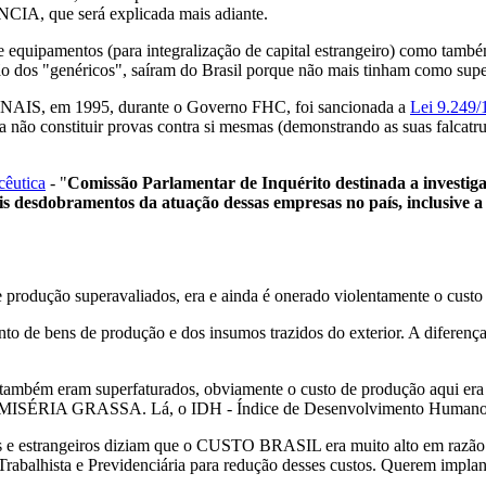
IA, que será explicada mais adiante.
equipamentos (para integralização de capital estrangeiro) como també
ção dos "genéricos", saíram do Brasil porque não mais tinham como supe
ONAIS, em 1995, durante o Governo FHC, foi sancionada a
Lei 9.249/
 não constituir provas contra si mesmas (demonstrando as suas falcatrua
cêutica
- "
Comissão Parlamentar de Inquérito destinada a investiga
is desdobramentos da atuação dessas empresas no país, inclusive a
e produção superavaliados, era e ainda é onerado violentamente o custo
e bens de produção e dos insumos trazidos do exterior. A diferença en
, também eram superfaturados, obviamente o custo de produção aqui er
i, a MISÉRIA GRASSA. Lá, o IDH - Índice de Desenvolvimento Humano d
 e estrangeiros diziam que o CUSTO BRASIL era muito alto em razão dos
Trabalhista e Previdenciária para redução desses custos. Querem impl