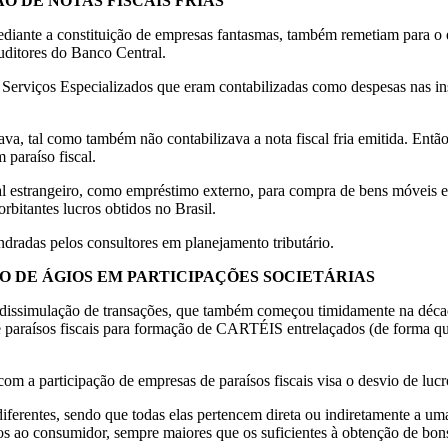
 DE NOTAS FISCAIS FRIAS
, mediante a constituição de empresas fantasmas, também remetiam para
auditores do Banco Central.
Serviços Especializados que eram contabilizadas como despesas nas inst
, tal como também não contabilizava a nota fiscal fria emitida. Então
 paraíso fiscal.
tal estrangeiro, como empréstimo externo, para compra de bens móveis e
rbitantes lucros obtidos no Brasil.
dradas pelos consultores em planejamento tributário.
DE ÁGIOS EM PARTICIPAÇÕES SOCIETÁRIAS
 dissimulação de transações, que também começou timidamente na déca
 paraísos fiscais para formação de CARTÉIS entrelaçados (de forma qu
 a participação de empresas de paraísos fiscais visa o desvio de lucros
diferentes, sendo que todas elas pertencem direta ou indiretamente a uma 
s ao consumidor, sempre maiores que os suficientes à obtenção de bons