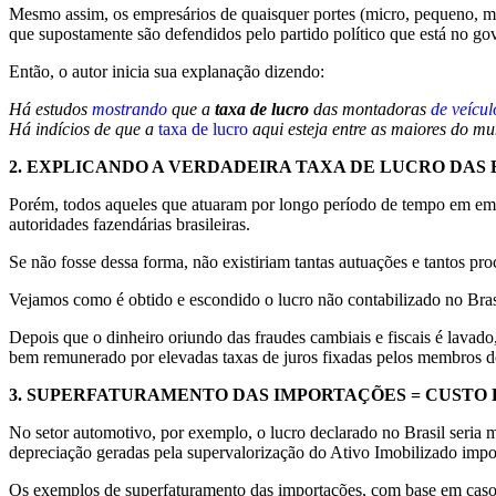
Mesmo assim, os empresários de quaisquer portes (micro, pequeno, mé
que supostamente são defendidos pelo partido político que está no g
Então, o autor inicia sua explanação dizendo:
Há estudos
mostrando
que a
taxa de lucro
das montadoras
de veícul
Há indícios de que a
taxa de lucro
aqui esteja entre as maiores do m
2.
EXPLICANDO A VERDADEIRA TAXA DE LUCRO DAS
Porém, todos aqueles que atuaram por longo período de tempo em empr
autoridades fazendárias brasileiras.
Se não fosse dessa forma, não existiriam tantas autuações e tantos pr
Vejamos como é obtido e escondido o lucro não contabilizado no Bras
Depois que o dinheiro oriundo das fraudes cambiais e fiscais é lavado
bem remunerado por elevadas taxas de juros fixadas pelos membros 
3.
SUPERFATURAMENTO DAS IMPORTAÇÕES
= CUSTO 
No setor automotivo, por exemplo, o lucro declarado no Brasil seria
depreciação geradas pela supervalorização do Ativo Imobilizado i
Os exemplos de superfaturamento das importações, com base em casos