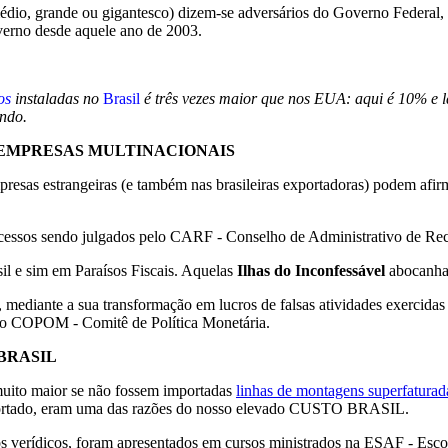
dio, grande ou gigantesco) dizem-se adversários do Governo Federal, p
overno desde aquele ano de 2003.
os
instaladas no
Brasil
é três vezes maior que nos EUA: aqui é 10% e lá
undo.
 EMPRESAS MULTINACIONAIS
esas estrangeiras (e também nas brasileiras exportadoras) podem afirm
ocessos sendo julgados pelo CARF - Conselho de Administrativo de Recur
il e sim em Paraísos Fiscais. Aquelas
Ilhas do Inconfessável
abocanham
, mediante a sua transformação em lucros de falsas atividades exercidas
do COPOM - Comitê de Política Monetária.
BRASIL
 muito maior se não fossem importadas
linhas de montagens superfaturad
mportado, eram uma das razões do nosso elevado CUSTO BRASIL.
 verídicos, foram apresentados em cursos ministrados na ESAF - Escol