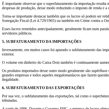
É importante observar que o superfaturamento da importação resulta n
despesas de produção, desse modo reduzindo o imposto de renda e a co
Torna-se importante destacar também que os lucros só podem ser retido
Sonegação Fiscal (Lei 4.729/1965) ou também em Crime contra a Ord
Esses lucros remetidos antecipadamente, geralmente ficam num paraís
servidores públicos.
5.
SUBFATURAMENTO DA IMPORTAÇÕES
Inversamente, em muitos casos foi apurado o subfaturamento das im
exterior.
O volume em dinheiro do Caixa Dois também é continuamente aumentad
Os produtos importados desse outro modo geralmente são supérfluos som
grandes empresas e todos aqueles megalomaníacos que fazem questão 
ilegalidade.
6.
SUBFATURAMENTO DAS EXPORTAÇÕES
Por sua vez, o subfaturamento das exportações, tal como o superfatur
tributadas.
A partir de 1996, Durante o Governo FHC, a remessa de lucros efetuad