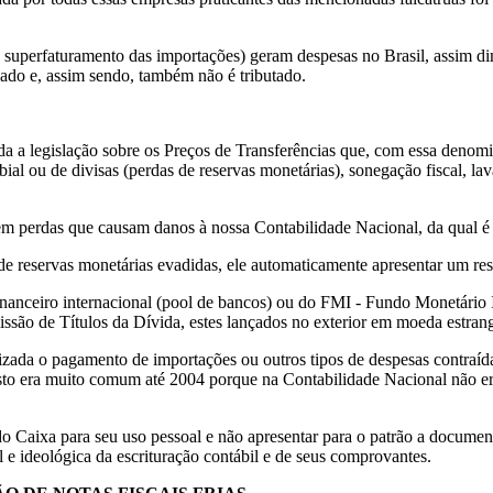
.
 superfaturamento das importações) geram despesas no Brasil, assim dim
ado e, assim sendo, também não é tributado.
da a legislação sobre os Preços de Transferências que, com essa denomi
 ou de divisas (perdas de reservas monetárias), sonegação fiscal, lavage
 em perdas que causam danos à nossa Contabilidade Nacional, da qual 
 reservas monetárias evadidas, ele automaticamente apresentar um resu
inanceiro internacional (pool de bancos) ou do FMI - Fundo Monetário In
são de Títulos da Dívida, estes lançados no exterior em moeda estrang
izada o pagamento de importações ou outros tipos de despesas contraídas
Isto era muito comum até 2004 porque na Contabilidade Nacional não 
 Caixa para seu uso pessoal e não apresentar para o patrão a document
l e ideológica da escrituração contábil e de seus comprovantes.