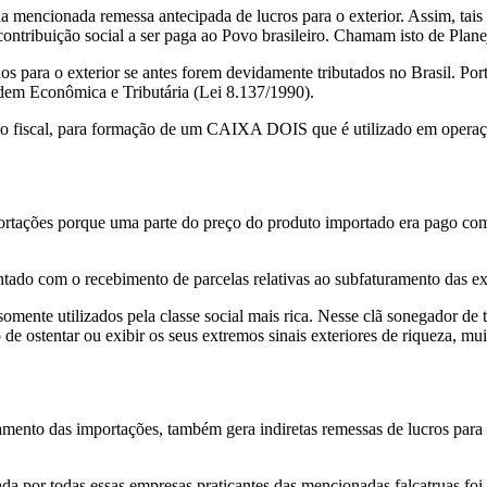
a mencionada remessa antecipada de lucros para o exterior. Assim, tais
ntribuição social a ser paga ao Povo brasileiro. Chamam isto de Plane
s para o exterior se antes forem devidamente tributados no Brasil. Port
em Econômica e Tributária (Lei 8.137/1990).
o fiscal, para formação de um CAIXA DOIS que é utilizado em operações
portações porque uma parte do preço do produto importado era pago 
o com o recebimento de parcelas relativas ao subfaturamento das exp
ente utilizados pela classe social mais rica. Nesse clã sonegador de t
de ostentar ou exibir os seus extremos sinais exteriores de riqueza, 
amento das importações, também gera indiretas remessas de lucros para 
a por todas essas empresas praticantes das mencionadas falcatruas foi 