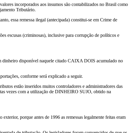
 valores incorporados aos insumos são contabilizados no Brasil como
jamento Tributário.
anto, essa remessa ilegal (antecipada) constitui-se em Crime de
 escusas (criminosas), inclusive para corrupção de políticos e
com dinheiro disponível naquele citado CAIXA DOIS acumulado no
ortações, conforme será explicado a seguir.
ributos estão inseridos muitos controladores e administradores das
muitas vezes com a utilização de DINHEIRO SUJO, obtido na
o exterior, porque antes de 1996 as remessas legalmente feitas eram
isentada de tributação. Os legisladores foram convencidos de que os