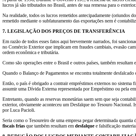
lucros já são tributados no Brasil, antes de sua remessa para o exterior
Na realidade, todos os lucros remetidos antecipadamente (oriundos do
remetido mediante o subfaturamento das exportações nem é contabiliz
7.
LEGISLAÇÃO DOS PREÇOS DE TRANSFERÊNCIA
Em razão de todos esses fatos aqui brevemente narrados, foi sanciona
no Comércio Exterior que implicam em fraudes cambiais, evasão cambial
ordem econômica e tributária.
Como são operações entre o Brasil e outros países, também resultam
Quando o Balanço de Pagamentos se encontra totalmente desfalcado de
Então, o país é obrigado a contrair empréstimos externos no sistema f
assumir uma Dívida Externa representada por Empréstimo ou pela emis
Entretanto, quando as reservas monetárias saem sem que seja contabil
exterior, obviamente aconteceu um Desfalque no Tesouro Nacional. 
por Luca Pacioli.
Seria como o Tesoureiro de uma empresa pegar determinada quantia do
fiscais frias
que também resultam em
desfalque
e falsificação materia