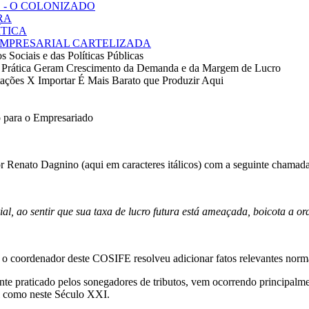
 - O COLONIZADO
RA
ÍTICA
 EMPRESARIAL CARTELIZADA
 Sociais e das Políticas Públicas
as na Prática Geram Crescimento da Demanda e da Margem de Lucro
ações X Importar É Mais Barato que Produzir Aqui
o para o Empresariado
r Renato Dagnino (aqui em caracteres itálicos) com a seguinte chamad
l, ao sentir que sua taxa de lucro futura está ameaçada, boicota a o
, o coordenador deste COSIFE resolveu adicionar fatos relevantes norma
nte praticado pelos sonegadores de tributos, vem ocorrendo principalmen
l como neste Século XXI.