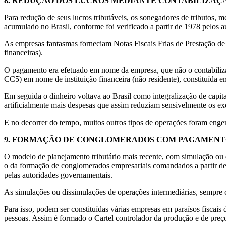
8.
REDUÇÃO DOS LUCROS MEDIANTE CONTABILIZAÇÃO
Para redução de seus lucros tributáveis, os sonegadores de tributos
acumulado no Brasil, conforme foi verificado a partir de 1978 pelos 
As empresas fantasmas forneciam Notas Fiscais Frias de Prestação de 
financeiras).
O pagamento era efetuado em nome da empresa, que não o contabilizava
CC5) em nome de instituição financeira (não residente), constituída em
Em seguida o dinheiro voltava ao Brasil como integralização de capi
artificialmente mais despesas que assim reduziam sensivelmente os exo
E no decorrer do tempo, muitos outros tipos de operações foram engen
9.
FORMAÇÃO DE CONGLOMERADOS COM PAGAMENTO 
O modelo de planejamento tributário mais recente, com simulação ou
o da formação de conglomerados empresariais comandados a partir de
pelas autoridades governamentais.
As simulações ou dissimulações de operações intermediárias, sempre com
Para isso, podem ser constituídas várias empresas em paraísos fiscais 
pessoas. Assim é formado o Cartel controlador da produção e de preço