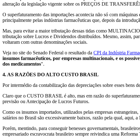
alteração da legislação vigente sobre os PREÇOS DE TRANSFERÊNC
O superfaturamento das importações acontecia não só com máquinas e 
principalmente pelas indústrias farmacêuticas que, depois da introdu
Mas, para evitar a maior tributação dessas tidas como MULTINACI
tributação sobre Lucros e Dividendos distribuídos. Mesmo, assim, para
voltaram com outras denominações sociais.
Veja no site do Senado Federal o resultado da
CPI da Indústria Farma
insumos farmacêuticos, por empresas multinacionais, e os possíve
dos medicamentos
".
4.
AS RAZÕES DO ALTO CUSTO BRASIL
Por intermédio da contabilização das depreciações sobre esses bens d
Claro que o CUSTO BRASIL é alto, mas em razão do superfaturamento d
previsão ou Antecipação de Lucros Futuros.
Como os insumos importados, utilizados pelas empresas estrangeiras
salários no Brasil são excessivamente baixos, razão pela qual, aqu
Porém, mentindo, para conseguir benesses governamentais, brasileiros
empresariado escravocrata brasileiro sempre reivindica uma Reforma 