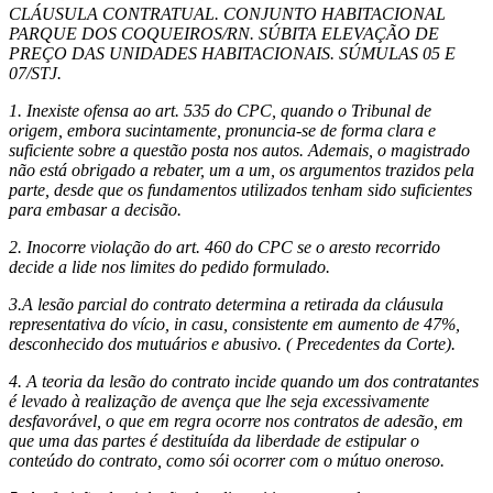
CLÁUSULA CONTRATUAL. CONJUNTO HABITACIONAL
PARQUE DOS COQUEIROS/RN. SÚBITA ELEVAÇÃO DE
PREÇO DAS UNIDADES HABITACIONAIS. SÚMULAS 05 E
07/STJ.
1. Inexiste ofensa ao art. 535 do CPC, quando o Tribunal de
origem, embora sucintamente, pronuncia-se de forma clara e
suficiente sobre a questão posta nos autos. Ademais, o magistrado
não está obrigado a rebater, um a um, os argumentos trazidos pela
parte, desde que os fundamentos utilizados tenham sido suficientes
para embasar a decisão.
2. Inocorre violação do art. 460 do CPC se o aresto recorrido
decide a lide nos limites do pedido formulado.
3.A lesão parcial do contrato determina a retirada da cláusula
representativa do vício, in casu, consistente em aumento de 47%,
desconhecido dos mutuários e abusivo. ( Precedentes da Corte).
4. A teoria da lesão do contrato incide quando um dos contratantes
é levado à realização de avença que lhe seja excessivamente
desfavorável, o que em regra ocorre nos contratos de adesão, em
que uma das partes é destituída da liberdade de estipular o
conteúdo do contrato, como sói ocorrer com o mútuo oneroso.