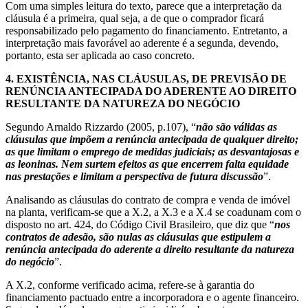
Com uma simples leitura do texto, parece que a interpretação da
cláusula é a primeira, qual seja, a de que o comprador ficará
responsabilizado pelo pagamento do financiamento. Entretanto, a
interpretação mais favorável ao aderente é a segunda, devendo,
portanto, esta ser aplicada ao caso concreto.
4.
EXISTÊNCIA, NAS CLÁUSULAS, DE PREVISÃO DE
RENÚNCIA ANTECIPADA DO ADERENTE AO DIREITO
RESULTANTE DA NATUREZA DO NEGÓCIO
Segundo Arnaldo Rizzardo (2005, p.107), “
não são válidas as
cláusulas que impõem a renúncia antecipada de qualquer direito;
as que limitam o emprego de medidas judiciais; as desvantajosas e
as leoninas. Nem surtem efeitos as que encerrem falta equidade
nas prestações e limitam a perspectiva de futura discussão
”.
Analisando as cláusulas do contrato de compra e venda de imóvel
na planta, verificam-se que a X.2, a X.3 e a X.4 se coadunam com o
disposto no art. 424, do Código Civil Brasileiro, que diz que “
nos
contratos de adesão, são nulas as cláusulas que estipulem a
renúncia antecipada do aderente a direito resultante da natureza
do negócio
”.
A X.2, conforme verificado acima, refere-se à garantia do
financiamento pactuado entre a incorporadora e o agente financeiro.