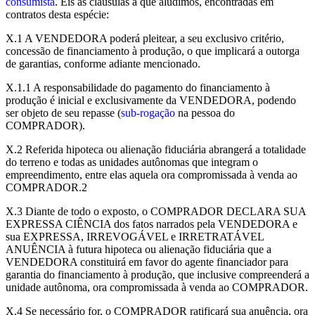
consumista
. Eis as cláusulas a que aludimos, encontradas em
contratos desta espécie:
X.1 A VENDEDORA poderá pleitear, a seu exclusivo critério,
concessão de financiamento à produção, o que implicará a outorga
de garantias, conforme adiante mencionado.
X.1.1 A responsabilidade do pagamento do financiamento à
produção é inicial e exclusivamente da VENDEDORA, podendo
ser objeto de seu repasse (
sub-rogação
na pessoa do
COMPRADOR).
X.2 Referida hipoteca ou alienação fiduciária abrangerá a totalidade
do terreno e todas as unidades autônomas que integram o
empreendimento, entre elas aquela ora compromissada à venda ao
COMPRADOR.2
X.3 Diante de todo o exposto, o COMPRADOR DECLARA SUA
EXPRESSA CIÊNCIA dos fatos narrados pela VENDEDORA e
sua EXPRESSA, IRREVOGÁVEL e IRRETRATÁVEL
ANUÊNCIA à futura hipoteca ou alienação fiduciária que a
VENDEDORA constituirá em favor do agente financiador para
garantia do financiamento à produção, que inclusive compreenderá a
unidade autônoma, ora compromissada à venda ao COMPRADOR.
X.4 Se necessário for, o COMPRADOR ratificará sua anuência, ora