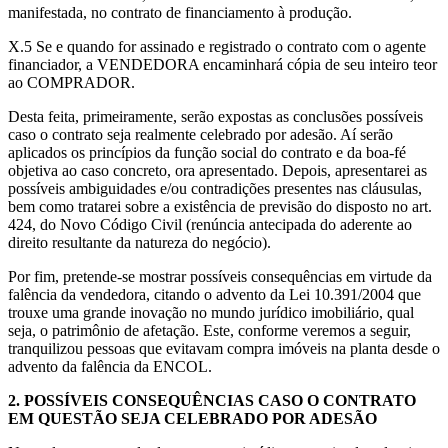
manifestada, no contrato de financiamento à produção.
X.5 Se e quando for assinado e registrado o contrato com o agente
financiador, a VENDEDORA encaminhará cópia de seu inteiro teor
ao COMPRADOR.
Desta feita, primeiramente, serão expostas as conclusões possíveis
caso o contrato seja realmente celebrado por adesão. Aí serão
aplicados os princípios da função social do contrato e da boa-fé
objetiva ao caso concreto, ora apresentado. Depois, apresentarei as
possíveis ambiguidades e/ou contradições presentes nas cláusulas,
bem como tratarei sobre a existência de previsão do disposto no art.
424, do Novo Código Civil (renúncia antecipada do aderente ao
direito resultante da natureza do negócio).
Por fim, pretende-se mostrar possíveis consequências em virtude da
falência da vendedora, citando o advento da Lei 10.391/2004 que
trouxe uma grande inovação no mundo jurídico imobiliário, qual
seja, o patrimônio de afetação. Este, conforme veremos a seguir,
tranquilizou pessoas que evitavam compra imóveis na planta desde o
advento da falência da ENCOL.
2.
POSSÍVEIS CONSEQUÊNCIAS CASO O CONTRATO
EM QUESTÃO SEJA CELEBRADO POR ADESÃO