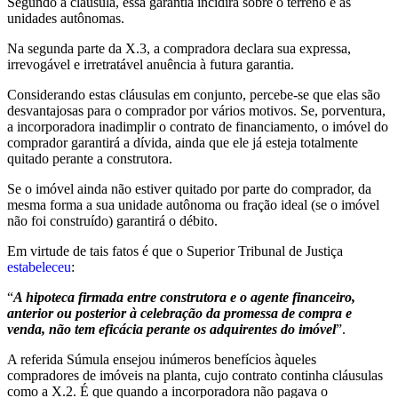
Segundo a cláusula, essa garantia incidirá sobre o terreno e as
unidades autônomas.
Na segunda parte da X.3, a compradora declara sua expressa,
irrevogável e irretratável anuência à futura garantia.
Considerando estas cláusulas em conjunto, percebe-se que elas são
desvantajosas para o comprador por vários motivos. Se, porventura,
a incorporadora inadimplir o contrato de financiamento, o imóvel do
comprador garantirá a dívida, ainda que ele já esteja totalmente
quitado perante a construtora.
Se o imóvel ainda não estiver quitado por parte do comprador, da
mesma forma a sua unidade autônoma ou fração ideal (se o imóvel
não foi construído) garantirá o débito.
Em virtude de tais fatos é que o Superior Tribunal de Justiça
estabeleceu
:
“
A hipoteca firmada entre construtora e o agente financeiro,
anterior ou posterior à celebração da promessa de compra e
venda, não tem eficácia perante os adquirentes do imóvel
”.
A referida Súmula ensejou inúmeros benefícios àqueles
compradores de imóveis na planta, cujo contrato continha cláusulas
como a X.2. É que quando a incorporadora não pagava o