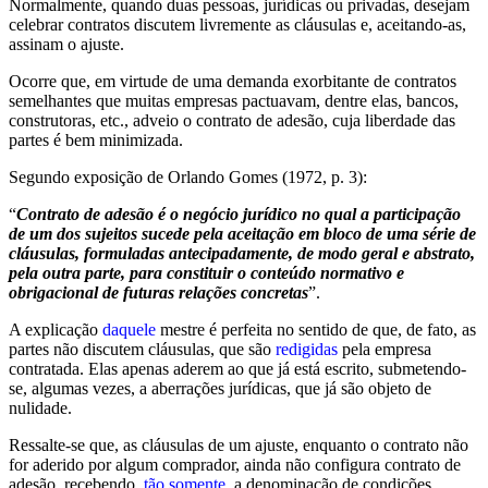
Normalmente, quando duas pessoas, jurídicas ou privadas, desejam
celebrar contratos discutem livremente as cláusulas e, aceitando-as,
assinam o ajuste.
Ocorre que, em virtude de uma demanda exorbitante de contratos
semelhantes que muitas empresas pactuavam, dentre elas, bancos,
construtoras, etc., adveio o contrato de adesão, cuja liberdade das
partes é bem minimizada.
Segundo exposição de Orlando Gomes (1972, p. 3):
“
Contrato de adesão é o negócio jurídico no qual a participação
de um dos sujeitos sucede pela aceitação em bloco de uma série de
cláusulas, formuladas antecipadamente, de modo geral e abstrato,
pela outra parte, para constituir o conteúdo normativo e
obrigacional de futuras relações concretas
”.
A explicação
daquele
mestre é perfeita no sentido de que, de fato, as
partes não discutem cláusulas, que são
redigidas
pela empresa
contratada. Elas apenas aderem ao que já está escrito, submetendo-
se, algumas vezes, a aberrações jurídicas, que já são objeto de
nulidade.
Ressalte-se que, as cláusulas de um ajuste, enquanto o contrato não
for aderido por algum comprador, ainda não configura contrato de
adesão, recebendo,
tão somente
, a denominação de condições