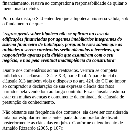
financiamento, restava ao comprador a responsabilidade de quitar o
mencionado débito.
Por conta disto, o STJ entendeu que a hipoteca não seria válida, sob
o fundamento de que:
“
regras gerais sobre hipoteca não se aplicam no caso de
edificações financiadas por agentes imobiliários integrantes do
sistema financeiro de habitação, porquanto estes sabem que as
unidades a serem construídas serão alienadas a terceiros, que
responderão apenas pela dívida que assumiram com o seu
negócio, e não pela eventual inadimplência da construtora
”.
Diante dos comentários acima realizados, verifica-se completa
nulidades das cláusulas X.2 e X.3, parte final. A parte inicial da
cláusula X.3 também viola o disposto no art. 424, do CC ao impor
ao comprador a declaração de sua expressa ciência dos fatos
narrados pela vendedora ao longo contrato. Essa cláusula costuma
estar em muitas avenças e comumente denominada de cláusula de
presunção de conhecimento.
Não obstante sua frequência dos contratos, ela deve ser considerada
nula por estipular renúncia antecipada do comprador de discutir
posteriormente as cláusulas em juízo. Conforme entendimento de
Arnaldo Rizzardo (2005, p.107):