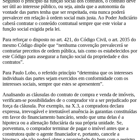
Segundo o princípio da função social dos contratos, o contrato deve
ser útil ao interesse público, ou seja, ainda que a autonomia da
vontade das partes tenha que ser respeitada, esta nunca poderá
prevalecer em relação à ordem social mais justa. Ao Poder Judiciário
caberá contratar o conteúdo contratual sempre que este violar a
função social exigida pela lei.
Para reforçar o disposto no art. 421, do Código Civil, o art. 2035 do
mesmo Código dispõe que “nenhuma convenção prevalecerá se
contrariar preceitos de ordem pública, tais como os estabelecidos por
este Código para assegurar a função social da propriedade e dos
contratos”.
Para Paulo Lobo, o referido princípio “determina que os interesses
individuais das partes sejam exercidos em conformidade com os
interesses sociais, sempre que estes se apresentem”.
Analisando as cláusulas do contrato de compra e venda de imóveis,
verificam-se possibilidades de o comprador vir a ser prejudicado por
força da cláusula. Por exemplo, na X.3, a compradora declara
expressa, irrevogável e irretratável anuência às garantias constituídas
em favor do financiamento bancário, sendo que uma delas é a
hipoteca ou a alienação fiduciária da sua própria unidade. Se,
porventura, o comprador terminar de pagar o imóvel antes que a
construtora quite o agente financiador e, portanto, cancele a
hipoteca, ele não poderá obter a propriedade do bem com o registro