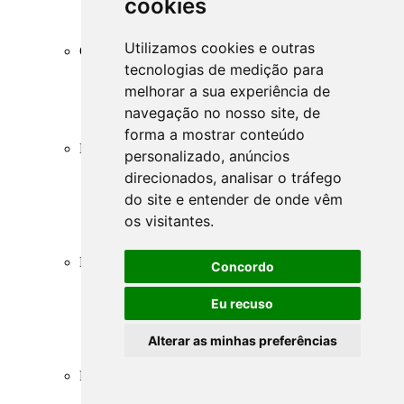
cookies
LC - Leis Complementares Anteriores à 1988
LC - Leis Complementares Posteriores à 1988
ADCT - Disposições Constitucionais Transitórias
Utilizamos cookies e outras
Códigos
CC - Código Civil
tecnologias de medição para
CPC - Código de Processo Civil
melhorar a sua experiência de
CTN - Código Tributário Nacional
navegação no nosso site, de
CP - Código Penal
Outros Códigos e CLT
forma a mostrar conteúdo
Leis, Decretos e Medidas Provisórias
personalizado, anúncios
Busca de Leis e Decretos
direcionados, analisar o tráfego
LC - Leis Complementares
LO - Leis Ordinárias
do site e entender de onde vêm
MP - Medidas Provisórias
os visitantes.
D - Decretos
DL - Decretos-Leis
Leis Especiais
Concordo
SFN - Sistema Financeiro Nacional
SA - Lei das S.A.
Eu recuso
ICMS - CONFAZ/SINIEF
MDIC/SECEX/CAMEX - Comércio Exterior
Alterar as minhas preferências
Trabalho e Emprego
Previdência Social
Regulamentos
RIR - Regulamento do Imposto de Renda