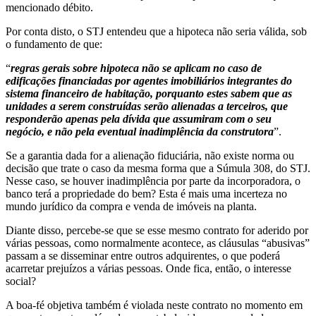
mencionado débito.
Por conta disto, o STJ entendeu que a hipoteca não seria válida, sob
o fundamento de que:
“
regras gerais sobre hipoteca não se aplicam no caso de
edificações financiadas por agentes imobiliários integrantes do
sistema financeiro de habitação, porquanto estes sabem que as
unidades a serem construídas serão alienadas a terceiros, que
responderão apenas pela dívida que assumiram com o seu
negócio, e não pela eventual inadimplência da construtora
”.
Se a garantia dada for a alienação fiduciária, não existe norma ou
decisão que trate o caso da mesma forma que a Súmula 308, do STJ.
Nesse caso, se houver inadimplência por parte da incorporadora, o
banco terá a propriedade do bem? Esta é mais uma incerteza no
mundo jurídico da compra e venda de imóveis na planta.
Diante disso, percebe-se que se esse mesmo contrato for aderido por
várias pessoas, como normalmente acontece, as cláusulas “abusivas”
passam a se disseminar entre outros adquirentes, o que poderá
acarretar prejuízos a várias pessoas. Onde fica, então, o interesse
social?
A boa-fé objetiva também é violada neste contrato no momento em