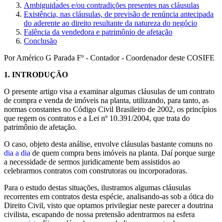
Ambiguidades e/ou contradições presentes nas cláusulas
Existência, nas cláusulas, de previsão de renúncia antecipada
do aderente ao direito resultante da natureza do negócio
Falência da vendedora e patrimônio de afetação
Conclusão
Por Américo G Parada Fº - Contador - Coordenador deste COSIFE
1.
INTRODUÇÃO
O presente artigo visa a examinar algumas cláusulas de um contrato
de compra e venda de imóveis na planta, utilizando, para tanto, as
normas constantes no Código Civil Brasileiro de 2002, os princípios
que regem os contratos e a Lei nº 10.391/2004, que trata do
patrimônio de afetação.
O caso, objeto desta análise, envolve cláusulas bastante comuns no
dia a dia
de quem compra bens imóveis na planta. Daí porque surge
a necessidade de sermos juridicamente bem assistidos ao
celebrarmos contratos com construtoras ou incorporadoras.
Para o estudo destas situações, ilustramos algumas cláusulas
recorrentes em contratos desta espécie, analisando-as sob a ótica do
Direito Civil, visto que optamos privilegiar neste parecer a doutrina
civilista, escapando de nossa pretensão adentrarmos na esfera