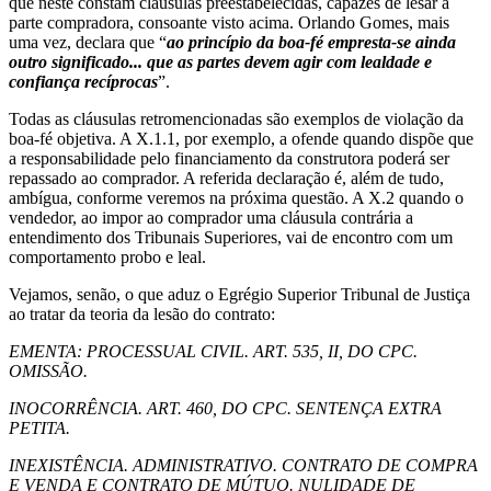
que neste constam cláusulas preestabelecidas, capazes de lesar a
parte compradora, consoante visto acima. Orlando Gomes, mais
uma vez, declara que “
ao princípio da boa-fé empresta-se ainda
outro significado... que as partes devem agir com lealdade e
confiança recíprocas
”.
Todas as cláusulas retromencionadas são exemplos de violação da
boa-fé objetiva. A X.1.1, por exemplo, a ofende quando dispõe que
a responsabilidade pelo financiamento da construtora poderá ser
repassado ao comprador. A referida declaração é, além de tudo,
ambígua, conforme veremos na próxima questão. A X.2 quando o
vendedor, ao impor ao comprador uma cláusula contrária a
entendimento dos Tribunais Superiores, vai de encontro com um
comportamento probo e leal.
Vejamos, senão, o que aduz o Egrégio Superior Tribunal de Justiça
ao tratar da teoria da lesão do contrato:
EMENTA: PROCESSUAL CIVIL. ART. 535, II, DO CPC.
OMISSÃO.
INOCORRÊNCIA. ART. 460, DO CPC. SENTENÇA EXTRA
PETITA.
INEXISTÊNCIA. ADMINISTRATIVO. CONTRATO DE COMPRA
E VENDA E CONTRATO DE MÚTUO. NULIDADE DE