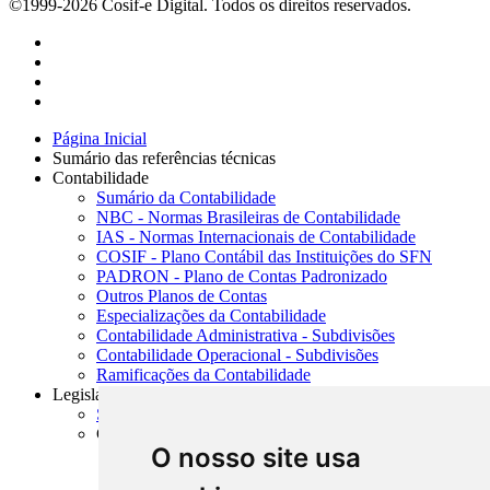
©1999-2026 Cosif-e Digital. Todos os direitos reservados.
Página Inicial
Sumário das referências técnicas
Contabilidade
Sumário da Contabilidade
NBC - Normas Brasileiras de Contabilidade
IAS - Normas Internacionais de Contabilidade
COSIF - Plano Contábil das Instituições do SFN
PADRON - Plano de Contas Padronizado
Outros Planos de Contas
Especializações da Contabilidade
Contabilidade Administrativa - Subdivisões
Contabilidade Operacional - Subdivisões
Ramificações da Contabilidade
Legislação
Sumário da Legislação
Constituição Federal
O nosso site usa
CF - Constituição Federal de 1988
EC - Emendas Constitucionais