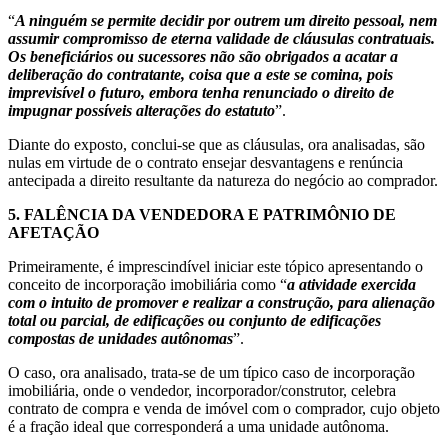
“
A ninguém se permite decidir por outrem um direito pessoal, nem
assumir compromisso de eterna validade de cláusulas contratuais.
Os beneficiários ou sucessores não são obrigados a acatar a
deliberação do contratante, coisa que a este se comina, pois
imprevisível o futuro, embora tenha renunciado o direito de
impugnar possíveis alterações do estatuto
”.
Diante do exposto, conclui-se que as cláusulas, ora analisadas, são
nulas em virtude de o contrato ensejar desvantagens e renúncia
antecipada a direito resultante da natureza do negócio ao comprador.
5.
FALÊNCIA DA VENDEDORA E PATRIMÔNIO DE
AFETAÇÃO
Primeiramente, é imprescindível iniciar este tópico apresentando o
conceito de incorporação imobiliária como “
a atividade exercida
com o intuito de promover e realizar a construção, para alienação
total ou parcial, de edificações ou conjunto de edificações
compostas de unidades autônomas
”.
O caso, ora analisado, trata-se de um típico caso de incorporação
imobiliária, onde o vendedor, incorporador/construtor, celebra
contrato de compra e venda de imóvel com o comprador, cujo objeto
é a fração ideal que corresponderá a uma unidade autônoma.