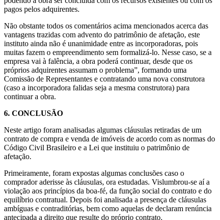
podendo a obra ser concluída com os recursos existentes ou com os
pagos pelos adquirentes.
Não obstante todos os comentários acima mencionados acerca das
vantagens trazidas com advento do patrimônio de afetação, este
instituto ainda não é unanimidade entre as incorporadoras, pois
muitas fazem o empreendimento sem formalizá-lo. Nesse caso, se a
empresa vai à falência, a obra poderá continuar, desde que os
próprios adquirentes assumam o problema”, formando uma
Comissão de Representantes e contratando uma nova construtora
(caso a incorporadora falidas seja a mesma construtora) para
continuar a obra.
6.
CONCLUSÃO
Neste artigo foram analisadas algumas cláusulas retiradas de um
contrato de compra e venda de imóveis de acordo com as normas do
Código Civil Brasileiro e a Lei que instituiu o patrimônio de
afetação.
Primeiramente, foram expostas algumas conclusões caso o
comprador aderisse às cláusulas, ora estudadas. Vislumbrou-se aí a
violação aos princípios da boa-fé, da função social do contrato e do
equilíbrio contratual. Depois foi analisada a presença de cláusulas
ambíguas e contraditórias, bem como aquelas de declaram renúncia
antecipada a direito que resulte do próprio contrato.