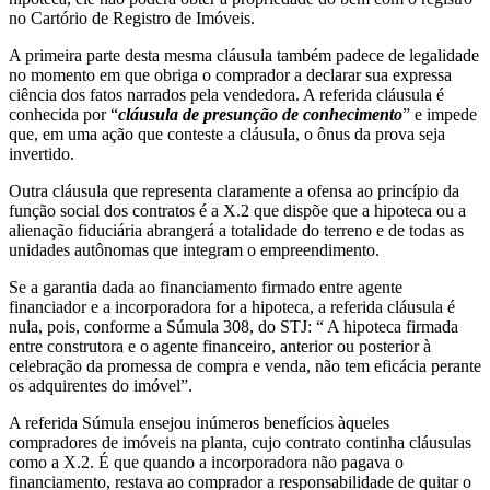
no Cartório de Registro de Imóveis.
A primeira parte desta mesma cláusula também padece de legalidade
no momento em que obriga o comprador a declarar sua expressa
ciência dos fatos narrados pela vendedora. A referida cláusula é
conhecida por “
cláusula de presunção de conhecimento
” e impede
que, em uma ação que conteste a cláusula, o ônus da prova seja
invertido.
Outra cláusula que representa claramente a ofensa ao princípio da
função social dos contratos é a X.2 que dispõe que a hipoteca ou a
alienação fiduciária abrangerá a totalidade do terreno e de todas as
unidades autônomas que integram o empreendimento.
Se a garantia dada ao financiamento firmado entre agente
financiador e a incorporadora for a hipoteca, a referida cláusula é
nula, pois, conforme a Súmula 308, do STJ: “ A hipoteca firmada
entre construtora e o agente financeiro, anterior ou posterior à
celebração da promessa de compra e venda, não tem eficácia perante
os adquirentes do imóvel”.
A referida Súmula ensejou inúmeros benefícios àqueles
compradores de imóveis na planta, cujo contrato continha cláusulas
como a X.2. É que quando a incorporadora não pagava o
financiamento, restava ao comprador a responsabilidade de quitar o