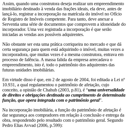
Assim, quando uma construtora deseja realizar um empreendimento
imobiliário destinado à venda das frações ideais, ela deve, antes de
lançá-lo, registrar a incorporação na matrícula do imóvel no Ofício
de Registro de Imóveis competente. Para tanto, deve anexar a
Serventia uma série de documentos que comprovem a idoneidade do
incorporador. Uma vez registrada a incorporação é que serão
iniciadas as vendas aos possíveis adquirentes.
Não obstante ser esta uma prática corriqueira no mercado e que dá
certa segurança para quem está adquirindo o imóvel, muitas vezes a
incorporadora, que muitas vezes é a mesma construtora, entrava em
processo de falência. A massa falida da empresa arrecadava o
empreendimento, isto é, todo o patrimônio dos adquirentes das
futuras unidades imobiliárias.
Em virtude disso é que, em 2 de agosto de 2004, foi editada a Lei nº
10.931, a qual regulamentou o patrimônio de afetação, cujo
conceito, a opinião de Chahub (2003, p.81), é “
uma universalidade
de direitos e obrigações destinada ao cumprimento de determinada
função, que opera integrada com o patrimônio geral
”.
Na incorporação imobiliária, a função do patrimônio de afetação é
dar segurança aos compradores em relação à conclusão e entrega da
obra, respondendo pelo resultado com o patrimônio geral. Segundo
Pedro Elias Avvad (2006, p.599):