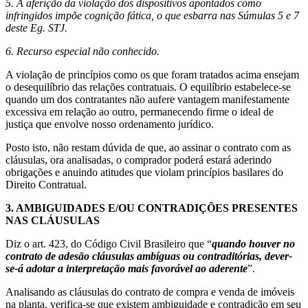
5. A aferição da violação dos dispositivos apontados como
infringidos impõe cognição fática, o que esbarra nas Súmulas 5 e 7
deste Eg. STJ.
6. Recurso especial não conhecido.
A violação de princípios como os que foram tratados acima ensejam
o desequilíbrio das relações contratuais. O equilíbrio estabelece-se
quando um dos contratantes não aufere vantagem manifestamente
excessiva em relação ao outro, permanecendo firme o ideal de
justiça que envolve nosso ordenamento jurídico.
Posto isto, não restam dúvida de que, ao assinar o contrato com as
cláusulas, ora analisadas, o comprador poderá estará aderindo
obrigações e anuindo atitudes que violam princípios basilares do
Direito Contratual.
3.
AMBIGUIDADES E/OU CONTRADIÇÕES PRESENTES
NAS CLÁUSULAS
Diz o art. 423, do Código Civil Brasileiro que “
quando houver no
contrato de adesão cláusulas ambíguas ou contraditórias, dever-
se-á adotar a interpretação mais favorável ao aderente
”.
Analisando as cláusulas do contrato de compra e venda de imóveis
na planta, verifica-se que existem ambiguidade e contradição em seu