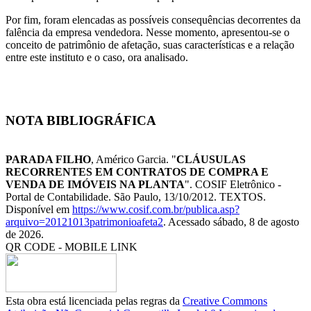
Por fim, foram elencadas as possíveis consequências decorrentes da
falência da empresa vendedora. Nesse momento, apresentou-se o
conceito de patrimônio de afetação, suas características e a relação
entre este instituto e o caso, ora analisado.
NOTA BIBLIOGRÁFICA
PARADA FILHO
, Américo Garcia. "
CLÁUSULAS
RECORRENTES EM CONTRATOS DE COMPRA E
VENDA DE IMÓVEIS NA PLANTA
". COSIF Eletrônico -
Portal de Contabilidade. São Paulo, 13/10/2012. TEXTOS.
Disponível em
https://www.cosif.com.br/publica.asp?
arquivo=20121013patrimonioafeta2
. Acessado sábado, 8 de agosto
de 2026.
QR CODE - MOBILE LINK
Esta obra está licenciada pelas regras da
Creative Commons