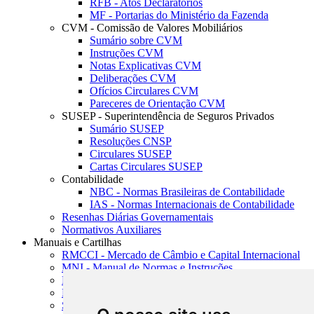
RFB - Atos Declaratórios
MF - Portarias do Ministério da Fazenda
CVM - Comissão de Valores Mobiliários
Sumário sobre CVM
Instruções CVM
Notas Explicativas CVM
Deliberações CVM
Ofícios Circulares CVM
Pareceres de Orientação CVM
SUSEP - Superintendência de Seguros Privados
Sumário SUSEP
Resoluções CNSP
Circulares SUSEP
Cartas Circulares SUSEP
Contabilidade
NBC - Normas Brasileiras de Contabilidade
IAS - Normas Internacionais de Contabilidade
Resenhas Diárias Governamentais
Normativos Auxiliares
Manuais e Cartilhas
RMCCI - Mercado de Câmbio e Capital Internacional
MNI - Manual de Normas e Instruções
MTVM - Manual de Títulos e Valores Mobiliários
MCR - Manual de Crédito Rural
SISORF - Manual de Organização do SFN