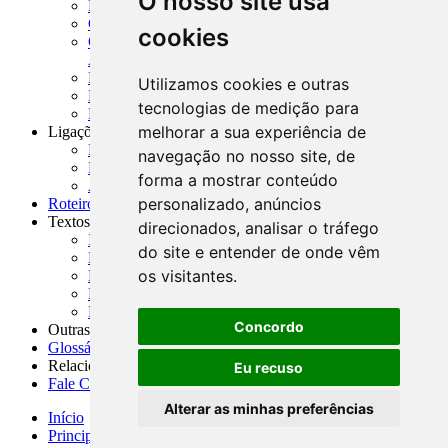
O nosso site usa
MASUP - Manual de Supervisão Bancária
CADOC - Catálogo de Documentos
cookies
CNAE-CONCLA - Classificação Nacional de
Atividades Econômicas
PMF - Cartilhas do BCB
Utilizamos cookies e outras
Manuais Auxiliares do BCB e Cosif-e
tecnologias de medição para
Resenhas Diárias Governamentais
melhorar a sua experiência de
Ligações Externas
Links Úteis
navegação no nosso site, de
Presidência da República
forma a mostrar conteúdo
Agências Nacionais Reguladoras
personalizado, anúncios
Roteiros para Estudos
Textos
direcionados, analisar o tráfego
Índice de Textos
do site e entender de onde vêm
Editorial
os visitantes.
Monografias
Na Imprensa
Fórum de Discussão
Concordo
Outras ferramentas
Glossário
Relacionamento
Eu recuso
Fale Conosco
Alterar as minhas preferências
Início
Principais notícias