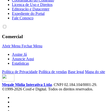
Coordenação do Conteúdo
Licença de Uso e Direitos
Editoração e Datacenter
Expediente do Portal
Fale Conosco
Comercial
Abrir Menu
Fechar Menu
Assine Já
Anuncie Aqui
Estatísticas
Política de Privacidade
Política de vendas
Base legal
Mapa do site
Megale Mídia Interativa Ltda
. CNPJ 02.184.104/0001-29.
©1999-2026 Cosif-e Digital. Todos os direitos reservados.