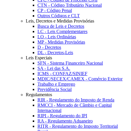
CTN - Código Tributário Nacional
CP - Código Penal
Outros Códigos e CLT
Leis, Decretos e Medidas Provisórias
Busca de Leis e Decretos
LC - Leis Complementares
LO - Leis Ordinárias
MP - Medidas Provisórias
D - Decretos
DL - Decretos-Leis
Leis Especiais
SFN - Sistema Financeiro Nacional
SA - Lei das S.A.
ICMS - CONFAZ/SINIEF
MDIC/SECEX/CAMEX - Comércio Exterior
Trabalho e Emprego
Previdência Social
Regulamentos
RIR - Regulamento do Imposto de Renda
RMCCI - Mercado de Câmbio e Capital
Internacional
RIPI - Regulamento do IPI
RA - Regulamento Aduaneiro
RITR - Regulamento do Imposto Territorial