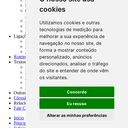
MASUP - Manual de Supervisão Bancária
CADOC - Catálogo de Documentos
cookies
CNAE-CONCLA - Classificação Nacional de
Atividades Econômicas
PMF - Cartilhas do BCB
Utilizamos cookies e outras
Manuais Auxiliares do BCB e Cosif-e
tecnologias de medição para
Resenhas Diárias Governamentais
melhorar a sua experiência de
Ligações Externas
Links Úteis
navegação no nosso site, de
Presidência da República
forma a mostrar conteúdo
Agências Nacionais Reguladoras
personalizado, anúncios
Roteiros para Estudos
Textos
direcionados, analisar o tráfego
Índice de Textos
do site e entender de onde vêm
Editorial
os visitantes.
Monografias
Na Imprensa
Fórum de Discussão
Concordo
Outras ferramentas
Glossário
Relacionamento
Eu recuso
Fale Conosco
Alterar as minhas preferências
Início
Principais notícias