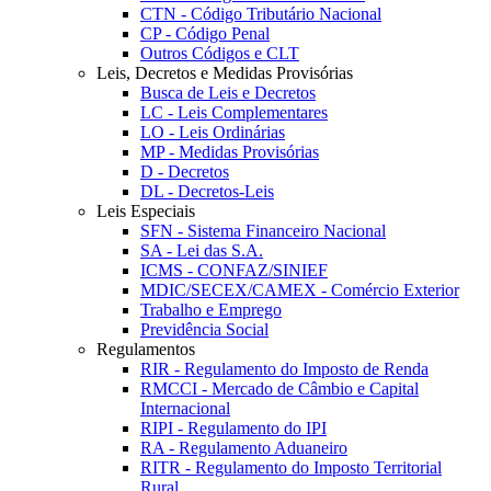
CTN - Código Tributário Nacional
CP - Código Penal
Outros Códigos e CLT
Leis, Decretos e Medidas Provisórias
Busca de Leis e Decretos
LC - Leis Complementares
LO - Leis Ordinárias
MP - Medidas Provisórias
D - Decretos
DL - Decretos-Leis
Leis Especiais
SFN - Sistema Financeiro Nacional
SA - Lei das S.A.
ICMS - CONFAZ/SINIEF
MDIC/SECEX/CAMEX - Comércio Exterior
Trabalho e Emprego
Previdência Social
Regulamentos
RIR - Regulamento do Imposto de Renda
RMCCI - Mercado de Câmbio e Capital
Internacional
RIPI - Regulamento do IPI
RA - Regulamento Aduaneiro
RITR - Regulamento do Imposto Territorial
Rural