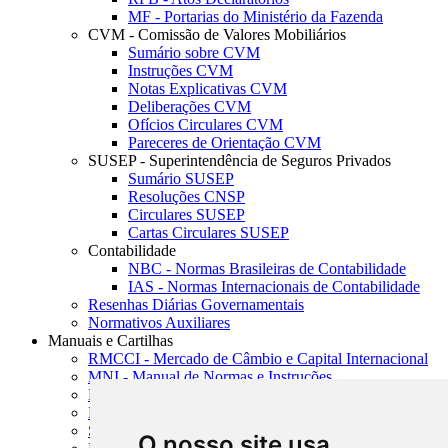
MF - Portarias do Ministério da Fazenda
CVM - Comissão de Valores Mobiliários
Sumário sobre CVM
Instruções CVM
Notas Explicativas CVM
Deliberações CVM
Ofícios Circulares CVM
Pareceres de Orientação CVM
SUSEP - Superintendência de Seguros Privados
Sumário SUSEP
Resoluções CNSP
Circulares SUSEP
Cartas Circulares SUSEP
Contabilidade
NBC - Normas Brasileiras de Contabilidade
IAS - Normas Internacionais de Contabilidade
Resenhas Diárias Governamentais
Normativos Auxiliares
Manuais e Cartilhas
RMCCI - Mercado de Câmbio e Capital Internacional
MNI - Manual de Normas e Instruções
MTVM - Manual de Títulos e Valores Mobiliários
MCR - Manual de Crédito Rural
SISORF - Manual de Organização do SFN
O nosso site usa