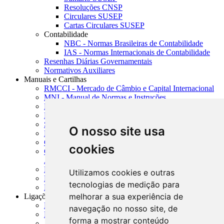
Resoluções CNSP
Circulares SUSEP
Cartas Circulares SUSEP
Contabilidade
NBC - Normas Brasileiras de Contabilidade
IAS - Normas Internacionais de Contabilidade
Resenhas Diárias Governamentais
Normativos Auxiliares
Manuais e Cartilhas
RMCCI - Mercado de Câmbio e Capital Internacional
MNI - Manual de Normas e Instruções
MTVM - Manual de Títulos e Valores Mobiliários
MCR - Manual de Crédito Rural
SISORF - Manual de Organização do SFN
O nosso site usa
MASUP - Manual de Supervisão Bancária
CADOC - Catálogo de Documentos
cookies
CNAE-CONCLA - Classificação Nacional de
Atividades Econômicas
PMF - Cartilhas do BCB
Utilizamos cookies e outras
Manuais Auxiliares do BCB e Cosif-e
tecnologias de medição para
Resenhas Diárias Governamentais
melhorar a sua experiência de
Ligações Externas
Links Úteis
navegação no nosso site, de
Presidência da República
forma a mostrar conteúdo
Agências Nacionais Reguladoras