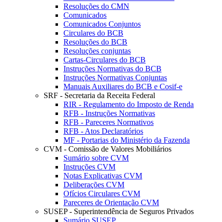
Resoluções do CMN
Comunicados
Comunicados Conjuntos
Circulares do BCB
Resoluções do BCB
Resoluções conjuntas
Cartas-Circulares do BCB
Instruções Normativas do BCB
Instruções Normativas Conjuntas
Manuais Auxiliares do BCB e Cosif-e
SRF - Secretaria da Receita Federal
RIR - Regulamento do Imposto de Renda
RFB - Instruções Normativas
RFB - Pareceres Normativos
RFB - Atos Declaratórios
MF - Portarias do Ministério da Fazenda
CVM - Comissão de Valores Mobiliários
Sumário sobre CVM
Instruções CVM
Notas Explicativas CVM
Deliberações CVM
Ofícios Circulares CVM
Pareceres de Orientação CVM
SUSEP - Superintendência de Seguros Privados
Sumário SUSEP