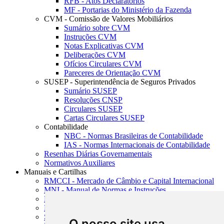
RFB - Atos Declaratórios
MF - Portarias do Ministério da Fazenda
CVM - Comissão de Valores Mobiliários
Sumário sobre CVM
Instruções CVM
Notas Explicativas CVM
Deliberações CVM
Ofícios Circulares CVM
Pareceres de Orientação CVM
SUSEP - Superintendência de Seguros Privados
Sumário SUSEP
Resoluções CNSP
Circulares SUSEP
Cartas Circulares SUSEP
Contabilidade
NBC - Normas Brasileiras de Contabilidade
IAS - Normas Internacionais de Contabilidade
Resenhas Diárias Governamentais
Normativos Auxiliares
Manuais e Cartilhas
RMCCI - Mercado de Câmbio e Capital Internacional
MNI - Manual de Normas e Instruções
MTVM - Manual de Títulos e Valores Mobiliários
MCR - Manual de Crédito Rural
SISORF - Manual de Organização do SFN
O nosso site usa