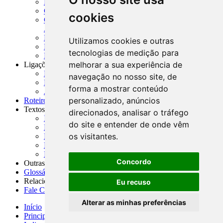
MASUP - Manual de Supervisão Bancária
CADOC - Catálogo de Documentos
cookies
CNAE-CONCLA - Classificação Nacional de
Atividades Econômicas
PMF - Cartilhas do BCB
Utilizamos cookies e outras
Manuais Auxiliares do BCB e Cosif-e
tecnologias de medição para
Resenhas Diárias Governamentais
melhorar a sua experiência de
Ligações Externas
Links Úteis
navegação no nosso site, de
Presidência da República
forma a mostrar conteúdo
Agências Nacionais Reguladoras
personalizado, anúncios
Roteiros para Estudos
Textos
direcionados, analisar o tráfego
Índice de Textos
do site e entender de onde vêm
Editorial
os visitantes.
Monografias
Na Imprensa
Fórum de Discussão
Concordo
Outras ferramentas
Glossário
Relacionamento
Eu recuso
Fale Conosco
Alterar as minhas preferências
Início
Principais notícias