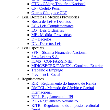
CTN - Código Tributário Nacional
CP - Código Penal
Outros Códigos e CLT
Leis, Decretos e Medidas Provisórias
Busca de Leis e Decretos
LC - Leis Complementares
LO - Leis Ordinárias
MP - Medidas Provisórias
D - Decretos
DL - Decretos-Leis
Leis Especiais
SFN - Sistema Financeiro Nacional
SA - Lei das S.A.
ICMS - CONFAZ/SINIEF
MDIC/SECEX/CAMEX - Comércio Exterior
Trabalho e Emprego
Previdência Social
Regulamentos
RIR - Regulamento do Imposto de Renda
RMCCI - Mercado de Câmbio e Capital
Internacional
RIPI - Regulamento do IPI
RA - Regulamento Aduaneiro
RITR - Regulamento do Imposto Territorial
Rural