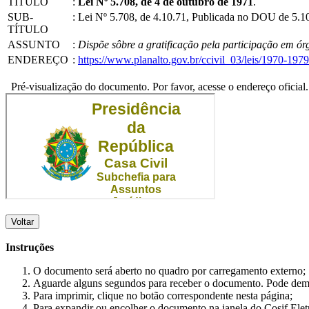
TÍTULO
:
Lei Nº 5.708, de 4 de outubro de 1971
.
SUB-
:
Lei Nº 5.708, de 4.10.71, Publicada no DOU de 5.1
TÍTULO
ASSUNTO
:
Dispõe sôbre a gratificação pela participação em órg
ENDEREÇO
:
https://www.planalto.gov.br/ccivil_03/leis/1970-19
Pré-visualização do documento. Por favor, acesse o endereço oficial.
Voltar
Instruções
O documento será aberto no quadro por carregamento externo;
Aguarde alguns segundos para receber o documento. Pode dem
Para imprimir, clique no botão correspondente nesta página;
Para expandir ou encolher o documento na janela do Cosif Ele