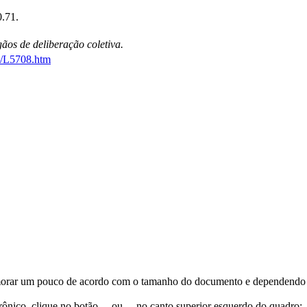
0.71.
ãos de deliberação coletiva.
79/L5708.htm
orar um pouco de acordo com o tamanho do documento e dependendo d
trônico, clique no botão
ou
no canto superior esquerdo do quadro;