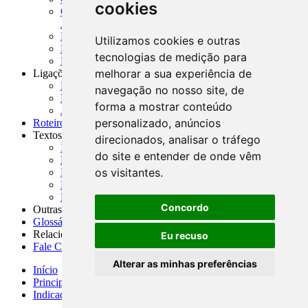
cookies
CNAE-CONCLA - Classificação Nacional de
Atividades Econômicas
PMF - Cartilhas do BCB
Utilizamos cookies e outras
Manuais Auxiliares do BCB e Cosif-e
tecnologias de medição para
Resenhas Diárias Governamentais
melhorar a sua experiência de
Ligações Externas
Links Úteis
navegação no nosso site, de
Presidência da República
forma a mostrar conteúdo
Agências Nacionais Reguladoras
personalizado, anúncios
Roteiros para Estudos
Textos
direcionados, analisar o tráfego
Índice de Textos
do site e entender de onde vêm
Editorial
os visitantes.
Monografias
Na Imprensa
Fórum de Discussão
Concordo
Outras ferramentas
Glossário
Relacionamento
Eu recuso
Fale Conosco
Alterar as minhas preferências
Início
Principais notícias
Indicadores