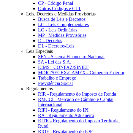
CP - Código Penal
Outros Códigos e CLT
Leis, Decretos e Medidas Provisórias
Busca de Leis e Decretos
LC - Leis Complementares
LO - Leis Ordinárias
MP - Medidas Provisórias
D - Decretos
DL - Decretos-Leis
Leis Especiais
SFN - Sistema Financeiro Nacional
SA - Lei das S.A.
ICMS - CONFAZ/SINIEF
MDIC/SECEX/CAMEX - Comércio Exterior
Trabalho e Emprego
Previdência Social
Regulamentos
RIR - Regulamento do Imposto de Renda
RMCCI - Mercado de Câmbio e Capital
Internacional
RIPI - Regulamento do IPI
RA - Regulamento Aduaneiro
RITR - Regulamento do Imposto Territorial
Rural
RIOF - Regulamento do IOF