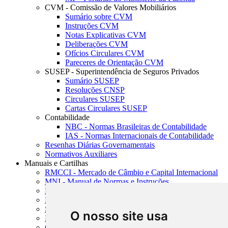
CVM - Comissão de Valores Mobiliários
Sumário sobre CVM
Instruções CVM
Notas Explicativas CVM
Deliberações CVM
Ofícios Circulares CVM
Pareceres de Orientação CVM
SUSEP - Superintendência de Seguros Privados
Sumário SUSEP
Resoluções CNSP
Circulares SUSEP
Cartas Circulares SUSEP
Contabilidade
NBC - Normas Brasileiras de Contabilidade
IAS - Normas Internacionais de Contabilidade
Resenhas Diárias Governamentais
Normativos Auxiliares
Manuais e Cartilhas
RMCCI - Mercado de Câmbio e Capital Internacional
MNI - Manual de Normas e Instruções
MTVM - Manual de Títulos e Valores Mobiliários
MCR - Manual de Crédito Rural
SISORF - Manual de Organização do SFN
O nosso site usa
MASUP - Manual de Supervisão Bancária
CADOC - Catálogo de Documentos