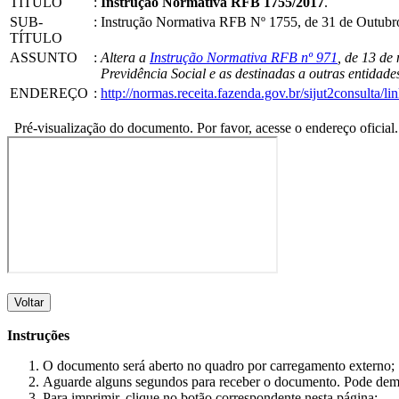
TÍTULO
:
Instrução Normativa RFB 1755/2017
.
SUB-
:
Instrução Normativa RFB Nº 1755, de 31 de Outubro 
TÍTULO
ASSUNTO
:
Altera a
Instrução Normativa RFB nº 971
, de 13 de
Previdência Social e as destinadas a outras entidade
ENDEREÇO
:
http://normas.receita.fazenda.gov.br/sijut2consulta
Pré-visualização do documento. Por favor, acesse o endereço oficial.
Voltar
Instruções
O documento será aberto no quadro por carregamento externo;
Aguarde alguns segundos para receber o documento. Pode dem
Para imprimir, clique no botão correspondente nesta página;