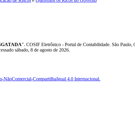
icação de Riscos
e
Queremos os Ricos no Governo
ESGATADA
". COSIF Eletrônico - Portal de Contabilidade. São Pa
cessado sábado, 8 de agosto de 2026.
-NãoComercial-CompartilhaIgual 4.0 Internacional.