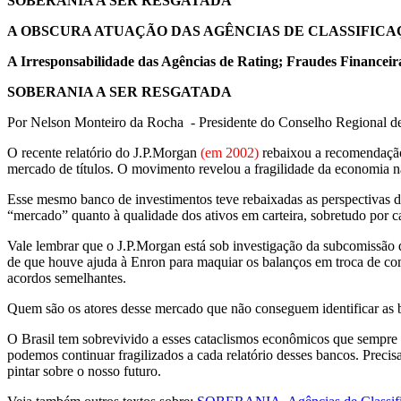
SOBERANIA A SER RESGATADA
A OBSCURA ATUAÇÃO DAS AGÊNCIAS DE CLASSIFICA
A Irresponsabilidade das Agências de Rating; Fraudes Financeir
SOBERANIA A SER RESGATADA
Por Nelson Monteiro da Rocha - Presidente do Conselho Regional de
O recente relatório do J.P.Morgan
(em 2002)
rebaixou a recomendação 
mercado de títulos. O movimento revelou a fragilidade da economia n
Esse mesmo banco de investimentos teve rebaixadas as perspectivas de
“mercado” quanto à qualidade dos ativos em carteira, sobretudo por 
Vale lembrar que o J.P.Morgan está sob investigação da subcomiss
de que houve ajuda à Enron para maquiar os balanços em troca de co
acordos semelhantes.
Quem são os atores desse mercado que não conseguem identificar as bo
O Brasil tem sobrevivido a esses cataclismos econômicos que sempre
podemos continuar fragilizados a cada relatório desses bancos. Preci
pintar sobre o nosso futuro.