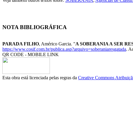
Veja também outros textos sobre:
SOBERANIA
,
Agências de Classif
NOTA BIBLIOGRÁFICA
PARADA FILHO
, Américo Garcia. "
A SOBERANIA A SER R
https://www.cosif.com.br/publica.asp?arquivo=soberaniaresgatada
. A
QR CODE - MOBILE LINK
Esta obra está licenciada pelas regras da
Creative Commons Atribuição