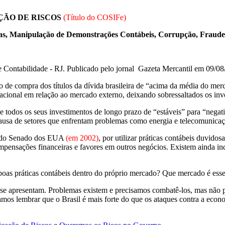
ÇÃO DE RISCOS
(Título do COSIFe)
as, Manipulação de Demonstrações Contábeis, Corrupção, Fraudes 
 Contabilidade - RJ. Publicado pelo jornal Gazeta Mercantil em 09/0
de compra dos títulos da dívida brasileira de “acima da média do merc
acional em relação ao mercado externo, deixando sobressaltados os inv
 todos os seus investimentos de longo prazo de “estáveis” para “negat
causa de setores que enfrentam problemas como energia e telecomunica
ão do Senado dos EUA
(em 2002)
, por utilizar práticas contábeis duvido
mpensações financeiras e favores em outros negócios. Existem ainda i
as práticas contábeis dentro do próprio mercado? Que mercado é esse q
 se apresentam. Problemas existem e precisamos combatê-los, mas não p
samos lembrar que o Brasil é mais forte do que os ataques contra a eco