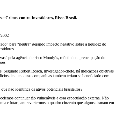
e Crimes contra Investidores, Risco Brasil.
8/2002
ado” para “neutra” gerando impacto negativo sobre a liquidez do
estidores.
ivas” pela agência de risco Moody´s, refletindo a preocupação do
ções.
sas. Segundo Robert Roach, investigador-chefe, há indicações objetivas
ndícios de que outras companhias também teriam se beneficiado com
ue não identifica os ativos potenciais brasileiros?
odemos continuar tão vulneráveis a essa especulação externa. Não
nomia e lutar para revertermos o quadro cinzento que alguns cismam em