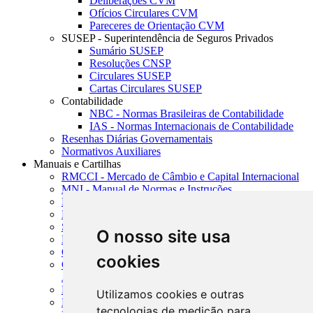
Deliberações CVM
Ofícios Circulares CVM
Pareceres de Orientação CVM
SUSEP - Superintendência de Seguros Privados
Sumário SUSEP
Resoluções CNSP
Circulares SUSEP
Cartas Circulares SUSEP
Contabilidade
NBC - Normas Brasileiras de Contabilidade
IAS - Normas Internacionais de Contabilidade
Resenhas Diárias Governamentais
Normativos Auxiliares
Manuais e Cartilhas
RMCCI - Mercado de Câmbio e Capital Internacional
MNI - Manual de Normas e Instruções
MTVM - Manual de Títulos e Valores Mobiliários
MCR - Manual de Crédito Rural
SISORF - Manual de Organização do SFN
O nosso site usa
MASUP - Manual de Supervisão Bancária
CADOC - Catálogo de Documentos
cookies
CNAE-CONCLA - Classificação Nacional de
Atividades Econômicas
PMF - Cartilhas do BCB
Utilizamos cookies e outras
Manuais Auxiliares do BCB e Cosif-e
tecnologias de medição para