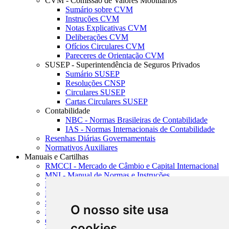
CVM - Comissão de Valores Mobiliários
Sumário sobre CVM
Instruções CVM
Notas Explicativas CVM
Deliberações CVM
Ofícios Circulares CVM
Pareceres de Orientação CVM
SUSEP - Superintendência de Seguros Privados
Sumário SUSEP
Resoluções CNSP
Circulares SUSEP
Cartas Circulares SUSEP
Contabilidade
NBC - Normas Brasileiras de Contabilidade
IAS - Normas Internacionais de Contabilidade
Resenhas Diárias Governamentais
Normativos Auxiliares
Manuais e Cartilhas
RMCCI - Mercado de Câmbio e Capital Internacional
MNI - Manual de Normas e Instruções
MTVM - Manual de Títulos e Valores Mobiliários
MCR - Manual de Crédito Rural
SISORF - Manual de Organização do SFN
O nosso site usa
MASUP - Manual de Supervisão Bancária
CADOC - Catálogo de Documentos
cookies