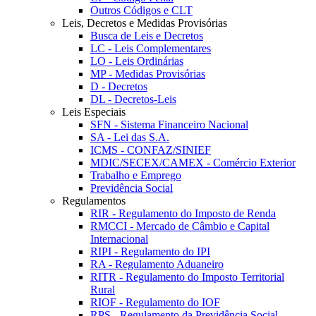
Outros Códigos e CLT
Leis, Decretos e Medidas Provisórias
Busca de Leis e Decretos
LC - Leis Complementares
LO - Leis Ordinárias
MP - Medidas Provisórias
D - Decretos
DL - Decretos-Leis
Leis Especiais
SFN - Sistema Financeiro Nacional
SA - Lei das S.A.
ICMS - CONFAZ/SINIEF
MDIC/SECEX/CAMEX - Comércio Exterior
Trabalho e Emprego
Previdência Social
Regulamentos
RIR - Regulamento do Imposto de Renda
RMCCI - Mercado de Câmbio e Capital
Internacional
RIPI - Regulamento do IPI
RA - Regulamento Aduaneiro
RITR - Regulamento do Imposto Territorial
Rural
RIOF - Regulamento do IOF
RPS - Regulamento da Previdência Social