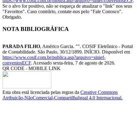
https://www.cosif.com.br/mostra.asp?arquivo=sinief-conveniosECF
.
Se o alvo for positivo, não se esqueça de atualizar o "link" nos seus
"Favoritos". Caso contrãrio, contate-nos pelo "Fale Conosco".
Obrigado.
NOTA BIBLIOGRÁFICA
PARADA FILHO
, Américo Garcia. "
". COSIF Eletrônico - Portal
de Contabilidade. São Paulo, 30/12/1899. INÍCIO. Disponível em
https://www.cosif.com.br/publica.asp?arquivo=sinief-
conveniosECF
. Acessado sexta-feira, 7 de agosto de 2026.
QR CODE - MOBILE LINK
Esta obra está licenciada pelas regras da
Creative Commons
Atribuição-NãoComercial-CompartilhaIgual 4.0 Internacional.