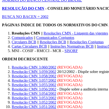
NORMAS DO BANCO CENTRAL DO BRASIL
RESOLUÇÃO DO CMN
- CONSELHO MONETÁRIO NACION
BUSCA NO BACEN = 2002
PÁGINAS ÍNDICE DE TODOS OS NORMATIVOS DO CMN /
Resoluções CMN
||
Resoluções CMN - Listagem das vigentes
Comunicados
||
Comunicados Conjuntos
Circulares BCB
||
Resoluções BCB
||
Resoluções Conjuntas
Cartas Circulares BCB
||
Instruções Normativas BCB
||
Instruç
MNI - COSIF - RMCCI - MCR -
SISORF
ORDEM DECRESCENTE
Resolução CMN 3.060/2002
(REVOGADA)
Resolução CMN 3.059/2002
20/12/2002 - Dispõe sobre registro 
Resolução CMN 3.058/2002
(REVOGADA)
Resolução CMN 3.057/2002
(REVOGADA)
Resolução CMN 3.055/2002
(REVOGADA)
Resolução CMN 3.056/2002
- Dispõe sobre a auditoria interna 
Resolução CMN 3.054/2002
(REVOGADA)
Resolução CMN 3.053/2002
(REVOGADA)
Resolução CMN 3.052/2002
(REVOGADA)
Resolução CMN 3.051/2002
(REVOGADA)