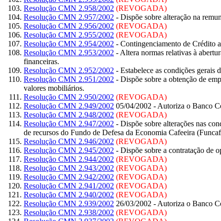
Resolução CMN 2.958/2002
(REVOGADA)
Resolução CMN 2.957/2002
- Dispõe sobre alteração na remu
Resolução CMN 2.956/2002
(REVOGADA)
Resolução CMN 2.955/2002
(REVOGADA)
Resolução CMN 2.954/2002
- Contingenciamento de Crédito a
Resolução CMN 2.953/2002
- Altera normas relativas à abertu
financeiras.
Resolução CMN 2.952/2002
- Estabelece as condições gerais
Resolução CMN 2.951/2002
- Dispõe sobre a obtenção de empré
valores mobiliários.
Resolução CMN 2.950/2002
(REVOGADA)
Resolução CMN 2.949/2002
05/04/2002 - Autoriza o Banco Cent
Resolução CMN 2.948/2002
(REVOGADA)
Resolução CMN 2.947/2002
- Dispõe sobre alterações nas con
de recursos do Fundo de Defesa da Economia Cafeeira (Funcaf
Resolução CMN 2.946/2002
(REVOGADA)
Resolução CMN 2.945/2002
- Dispõe sobre a contratação de o
Resolução CMN 2.944/2002
(REVOGADA)
Resolução CMN 2.943/2002
(REVOGADA)
Resolução CMN 2.942/2002
(REVOGADA)
Resolução CMN 2.941/2002
(REVOGADA)
Resolução CMN 2.940/2002
(REVOGADA)
Resolução CMN 2.939/2002
26/03/2002 - Autoriza o Banco Cen
Resolução CMN 2.938/2002
(REVOGADA)