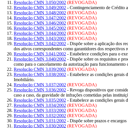
Resolução CMN 3.050/2002
(REVOGADA)
Resolução CMN 3.049/2002
- Contingenciamento de Crédito a
Resolução CMN 3.048/2002
(REVOGADA)
Resolução CMN 3.047/2002
(REVOGADA)
Resolução CMN 3.046/2002
(REVOGADA)
Resolução CMN 3.045/2002
(REVOGADA)
Resolução CMN 3.044/2002
(REVOGADA)
Resolução CMN 3.043/2002
(REVOGADA)
Resolução CMN 3.042/2002
- Dispõe sobre a aplicação dos re
dos ativos correspondentes como garantidores dos respectivos r
Resolução CMN 3.041/2002
- Estabelece condições para o exer
Resolução CMN 3.040/2002
- Dispõe sobre os requisitos e pro
como para o cancelamento da autorização para funcionamento da
Resolução CMN 3.039/2002
(REVOGADA)
Resolução CMN 3.038/2002
- Estabelece as condições gerais
Imobiliário.
Resolução CMN 3.037/2002
(REVOGADA)
Resolução CMN 3.036/2002
- Revoga dispositivos que conside
caso a caso, da gravidade de infrações cometidas pelas instituiç
Resolução CMN 3.035/2002
- Estabelece as condições gerais
Resolução CMN 3.034/2002
(REVOGADA)
Resolução CMN 3.033/2002
(REVOGADA)
Resolução CMN 3.032/2002
(REVOGADA)
Resolução CMN 3.031/2002
- Dispõe sobre prazos e encargos
Resolução CMN 3.030/2002
(REVOGADA)