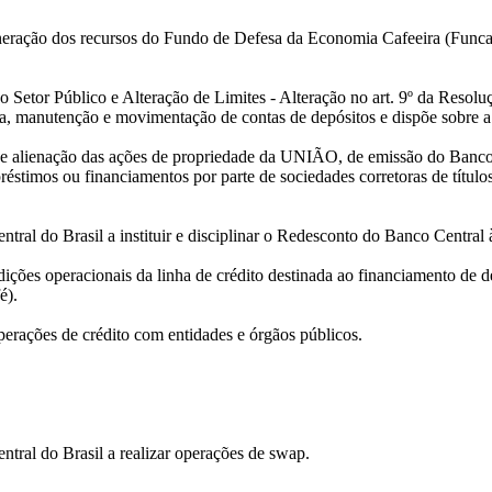
neração dos recursos do Fundo de Defesa da Economia Cafeeira (Funca
o Setor Público e Alteração de Limites - Alteração no art. 9º da Reso
ra, manutenção e movimentação de contas de depósitos e dispõe sobre a 
 de alienação das ações de propriedade da UNIÃO, de emissão do Ban
stimos ou financiamentos por parte de sociedades corretoras de títulos e
ral do Brasil a instituir e disciplinar o Redesconto do Banco Central às
dições operacionais da linha de crédito destinada ao financiamento de 
é).
perações de crédito com entidades e órgãos públicos.
tral do Brasil a realizar operações de swap.