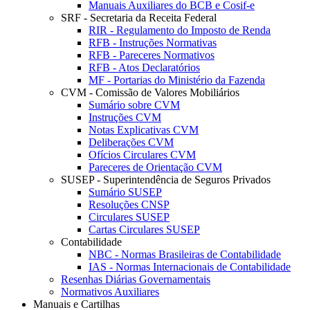
Manuais Auxiliares do BCB e Cosif-e
SRF - Secretaria da Receita Federal
RIR - Regulamento do Imposto de Renda
RFB - Instruções Normativas
RFB - Pareceres Normativos
RFB - Atos Declaratórios
MF - Portarias do Ministério da Fazenda
CVM - Comissão de Valores Mobiliários
Sumário sobre CVM
Instruções CVM
Notas Explicativas CVM
Deliberações CVM
Ofícios Circulares CVM
Pareceres de Orientação CVM
SUSEP - Superintendência de Seguros Privados
Sumário SUSEP
Resoluções CNSP
Circulares SUSEP
Cartas Circulares SUSEP
Contabilidade
NBC - Normas Brasileiras de Contabilidade
IAS - Normas Internacionais de Contabilidade
Resenhas Diárias Governamentais
Normativos Auxiliares
Manuais e Cartilhas