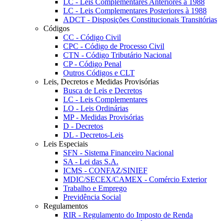
LC - Leis Complementares Anteriores à 1988
LC - Leis Complementares Posteriores à 1988
ADCT - Disposições Constitucionais Transitórias
Códigos
CC - Código Civil
CPC - Código de Processo Civil
CTN - Código Tributário Nacional
CP - Código Penal
Outros Códigos e CLT
Leis, Decretos e Medidas Provisórias
Busca de Leis e Decretos
LC - Leis Complementares
LO - Leis Ordinárias
MP - Medidas Provisórias
D - Decretos
DL - Decretos-Leis
Leis Especiais
SFN - Sistema Financeiro Nacional
SA - Lei das S.A.
ICMS - CONFAZ/SINIEF
MDIC/SECEX/CAMEX - Comércio Exterior
Trabalho e Emprego
Previdência Social
Regulamentos
RIR - Regulamento do Imposto de Renda