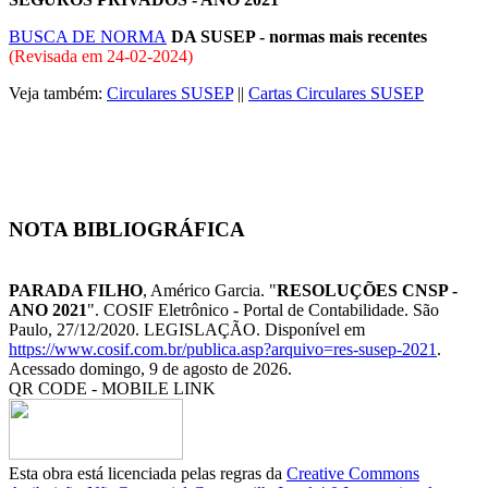
BUSCA DE NORMA
DA SUSEP - normas mais recentes
(Revisada em
24-02-2024
)
Veja também:
Circulares SUSEP
||
Cartas Circulares SUSEP
NOTA BIBLIOGRÁFICA
PARADA FILHO
, Américo Garcia. "
RESOLUÇÕES CNSP -
ANO 2021
". COSIF Eletrônico - Portal de Contabilidade. São
Paulo, 27/12/2020. LEGISLAÇÃO. Disponível em
https://www.cosif.com.br/publica.asp?arquivo=res-susep-2021
.
Acessado domingo, 9 de agosto de 2026.
QR CODE - MOBILE LINK
Esta obra está licenciada pelas regras da
Creative Commons