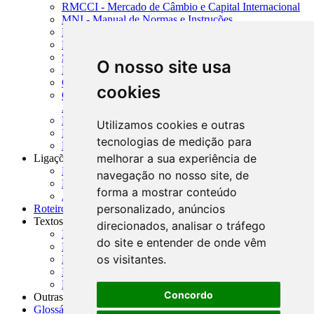
RMCCI - Mercado de Câmbio e Capital Internacional
MNI - Manual de Normas e Instruções
MTVM - Manual de Títulos e Valores Mobiliários
MCR - Manual de Crédito Rural
SISORF - Manual de Organização do SFN
O nosso site usa
MASUP - Manual de Supervisão Bancária
CADOC - Catálogo de Documentos
cookies
CNAE-CONCLA - Classificação Nacional de
Atividades Econômicas
PMF - Cartilhas do BCB
Utilizamos cookies e outras
Manuais Auxiliares do BCB e Cosif-e
tecnologias de medição para
Resenhas Diárias Governamentais
melhorar a sua experiência de
Ligações Externas
Links Úteis
navegação no nosso site, de
Presidência da República
forma a mostrar conteúdo
Agências Nacionais Reguladoras
personalizado, anúncios
Roteiros para Estudos
Textos
direcionados, analisar o tráfego
Índice de Textos
do site e entender de onde vêm
Editorial
os visitantes.
Monografias
Na Imprensa
Fórum de Discussão
Concordo
Outras ferramentas
Glossário