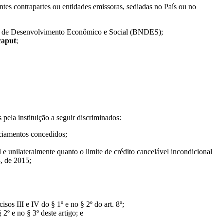
tes contrapartes ou entidades emissoras, sediadas no País ou no
onal de Desenvolvimento Econômico e Social (BNDES);
caput
;
 pela instituição a seguir discriminados:
nciamentos concedidos;
 e unilateralmente quanto o limite de crédito cancelável incondicional
8, de 2015;
os III e IV do § 1º e no § 2º do art. 8º;
º e no § 3º deste artigo; e