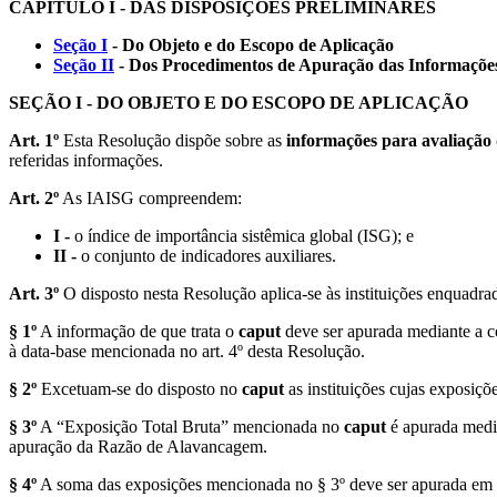
CAPÍTULO I - DAS DISPOSIÇÕES PRELIMINARES
Seção I
- Do Objeto e do Escopo de Aplicação
Seção II
- Dos Procedimentos de Apuração das Informações
SEÇÃO I - DO OBJETO E DO ESCOPO DE APLICAÇÃO
Art. 1º
Esta Resolução dispõe sobre as
informações para avaliação 
referidas informações.
Art. 2º
As IAISG compreendem:
I -
o índice de importância sistêmica global (ISG); e
II -
o conjunto de indicadores auxiliares.
Art. 3º
O disposto nesta Resolução aplica-se às instituições enquadr
§ 1º
A informação de que trata o
caput
deve ser apurada mediante a c
à data-base mencionada no art. 4º desta Resolução.
§ 2º
Excetuam-se do disposto no
caput
as instituições cujas exposiç
§ 3º
A “Exposição Total Bruta” mencionada no
caput
é apurada media
apuração da Razão de Alavancagem.
§ 4º
A soma das exposições mencionada no § 3º deve ser apurada em bas