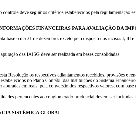
 controle deve seguir os critérios estabelecidos pela regulamentação e
INFORMAÇÕES FINANCEIRAS PARA AVALIAÇÃO DA IMPO
a-base o dia 31 de dezembro, exceto pelo disposto nos incisos I, III e 
a apuração das IAISG deve ser realizada em bases consolidadas.
sta Resolução os respectivos adiantamentos recebidos, provisões e rend
stabelecidos no Plano Contábil das Instituições do Sistema Financeiro 
puradas em reais, pela conversão dos respectivos valores, com base nas
ntidades pertencentes ao conglomerado prudencial devem ser incluídas 
ÂNCIA SISTÊMICA GLOBAL