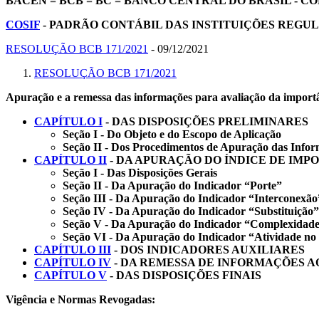
BACEN
= BCB = BC = BANCO CENTRAL DO BRASIL - 
COSIF
- PADRÃO CONTÁBIL DAS INSTITUIÇÕES REGU
RESOLUÇÃO BCB 171/2021
- 09/12/2021
RESOLUÇÃO BCB 171/2021
Apuração e a remessa das informações para avaliação da importâ
CAPÍTULO I
- DAS DISPOSIÇÕES PRELIMINARES
Seção I - Do Objeto e do Escopo de Aplicação
Seção II - Dos Procedimentos de Apuração das Infor
CAPÍTULO II
- DA APURAÇÃO DO ÍNDICE DE IMP
Seção I - Das Disposições Gerais
Seção II - Da Apuração do Indicador “Porte”
Seção III - Da Apuração do Indicador “Interconexão
Seção IV - Da Apuração do Indicador “Substituição”
Seção V - Da Apuração do Indicador “Complexidad
Seção VI - Da Apuração do Indicador “Atividade no 
CAPÍTULO III
- DOS INDICADORES AUXILIARES
CAPÍTULO IV
- DA REMESSA DE INFORMAÇÕES A
CAPÍTULO V
- DAS DISPOSIÇÕES FINAIS
Vigência e Normas Revogadas: