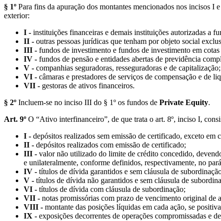
§ 1º
Para fins da apuração dos montantes mencionados nos incisos I e
exterior:
I -
instituições financeiras e demais instituições autorizadas
II -
outras pessoas jurídicas que tenham por objeto social exclu
III -
fundos de investimento e fundos de investimento em cotas
IV -
fundos de pensão e entidades abertas de previdência comp
V -
companhias seguradoras, resseguradoras e de capitalização;
VI -
câmaras e prestadores de serviços de compensação e de liq
VII -
gestoras de ativos financeiros.
§ 2º
Incluem-se no inciso III do § 1º os fundos de
Private Equity
.
Art. 9º
O “Ativo interfinanceiro”, de que trata o art. 8º, inciso I, con
I -
depósitos realizados sem emissão de certificado, exceto em 
II -
depósitos realizados com emissão de certificado;
III -
valor não utilizado do limite de crédito concedido, devendo
e unilateralmente, conforme definidos, respectivamente, no pará
IV -
títulos de dívida garantidos e sem cláusula de subordinação
V -
títulos de dívida não garantidos e sem cláusula de subordin
VI -
títulos de dívida com cláusula de subordinação;
VII -
notas promissórias com prazo de vencimento original de a
VIII -
montante das posições líquidas em cada ação, se positivas
IX -
exposições decorrentes de operações compromissadas e de em