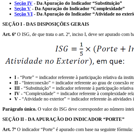
Seção IV
- Da Apuração do Indicador “Substituição”
Seção V
- Da Apuração do Indicador “Complexidade”
Seção VI
- Da Apuração do Indicador “Atividade no exteri
SEÇÃO I - DAS DISPOSIÇÕES GERAIS
Art. 6º
O ISG, de que trata o art. 2º, inciso I, deve ser apurado com b
I -
“Porte” = indicador referente à participação relativa da instit
II -
“Interconexão” = indicador referente ao grau de conexão rela
III -
“Substituição” = indicador referente à participação relativa 
IV -
“Complexidade” = indicador referente à complexidade relat
V -
“Atividade no exterior” = indicador referente às atividades in
Parágrafo único.
O valor do ISG deve corresponder ao número inteir
SEÇÃO II - DA APURAÇÃO DO INDICADOR “PORTE”
Art. 7º
O indicador “Porte” é apurado com base na seguinte fórmula: