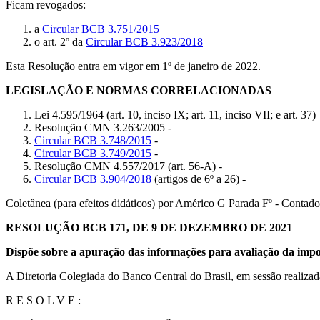
Ficam revogados:
a
Circular BCB 3.751/2015
o art. 2º da
Circular BCB 3.923/2018
Esta Resolução entra em vigor em 1º de janeiro de 2022.
LEGISLAÇÃO E NORMAS CORRELACIONADAS
Lei 4.595/1964 (art. 10, inciso IX; art. 11, inciso VII; e art. 37)
Resolução CMN 3.263/2005 -
Circular BCB 3.748/2015
-
Circular BCB 3.749/2015
-
Resolução CMN 4.557/2017 (art. 56-A) -
Circular BCB 3.904/2018
(artigos de 6º a 26) -
Coletânea (para efeitos didáticos) por Américo G Parada Fº - Cont
RESOLUÇÃO BCB 171, DE 9 DE DEZEMBRO DE 2021
Dispõe sobre a apuração das informações para avaliação da import
A Diretoria Colegiada do Banco Central do Brasil, em sessão realizad
R E S O L V E :