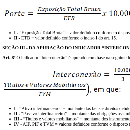
I -
“Exposição Total Bruta” = valor definido conforme o disposto
II -
ETB = valor definido conforme o inciso I do art. 15.
SEÇÃO III - DA APURAÇÃO DO INDICADOR “INTERCO
Art. 8º
O indicador “Interconexão” é apurado com base na seguinte f
I -
“Ativo interfinanceiro” = montante dos bens e direitos detido
II -
“Passivo interfinanceiro” = montante das obrigações assumid
III -
“Títulos e valores mobiliários” = montante dos instrumentos
IV -
AIF, PIF e TVM = valores definidos conforme o disposto nos