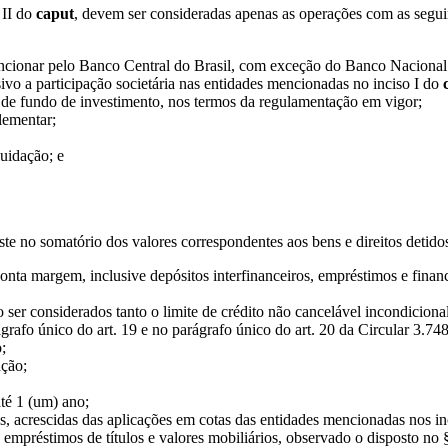
 II do
caput
, devem ser consideradas apenas as operações com as seguin
 a funcionar pelo Banco Central do Brasil, com exceção do Banco Naci
sivo a participação societária nas entidades mencionadas no inciso I do
 de fundo de investimento, nos termos da regulamentação em vigor;
lementar;
uidação; e
siste no somatório dos valores correspondentes aos bens e direitos detidos
conta margem, inclusive depósitos interfinanceiros, empréstimos e fina
 ser considerados tanto o limite de crédito não cancelável incondicional
grafo único do art. 19 e no parágrafo único do art. 20 da Circular 3.74
;
ação;
té 1 (um) ano;
, acrescidas das aplicações em cotas das entidades mencionadas nos incis
préstimos de títulos e valores mobiliários, observado o disposto no § 2