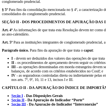
conglomerado prudencial.
§ 5º
Para fins da consolidação mencionada no § 4º, a caracterização do
consolidados do conglomerado prudencial.
SEÇÃO II - DOS PROCEDIMENTOS DE APURAÇÃO DAS 
Art. 4º
As informações de que trata esta Resolução devem ter como dat
ao ano-calendário.
Art. 5º
Para as instituições integrantes de conglomerado prudencial, 
Parágrafo único.
Para fins da apuração de que trata o
caput
:
I -
devem ser deduzidos dos valores das operações de que trata e
II -
os procedimentos de apreçamento devem seguir os critérios e
III -
as operações denominadas em moeda estrangeira devem ser a
balanços, de acordo com os critérios estabelecidos no Cosif; e
IV -
as seguradoras controladas direta ou indiretamente pelas e
nos arts. 7º, 9º, 10, 11 e 13, incisos I e III.
CAPÍTULO II - DA APURAÇÃO DO ÍNDICE DE IMPORT
Seção I
- Das Disposições Gerais
Seção II
- Da Apuração do Indicador “Porte”
Seção III
- Da Apuração do Indicador “Interconexão”