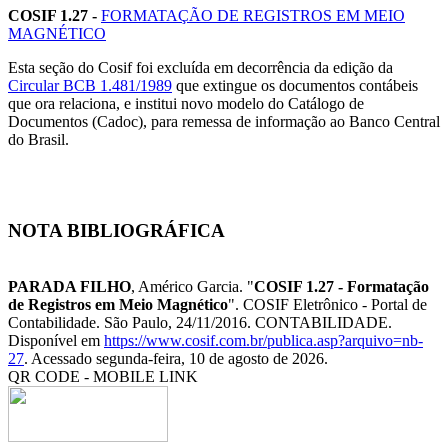
COSIF 1.27 -
FORMATAÇÃO DE REGISTROS EM MEIO
MAGNÉTICO
Esta seção do Cosif foi excluída em decorrência da edição da
Circular BCB 1.481/1989
que extingue os documentos contábeis
que ora relaciona, e institui novo modelo do Catálogo de
Documentos (Cadoc), para remessa de informação ao Banco Central
do Brasil.
NOTA BIBLIOGRÁFICA
PARADA FILHO
, Américo Garcia. "
COSIF 1.27 - Formatação
de Registros em Meio Magnético
". COSIF Eletrônico - Portal de
Contabilidade. São Paulo, 24/11/2016. CONTABILIDADE.
Disponível em
https://www.cosif.com.br/publica.asp?arquivo=nb-
27
. Acessado segunda-feira, 10 de agosto de 2026.
QR CODE - MOBILE LINK