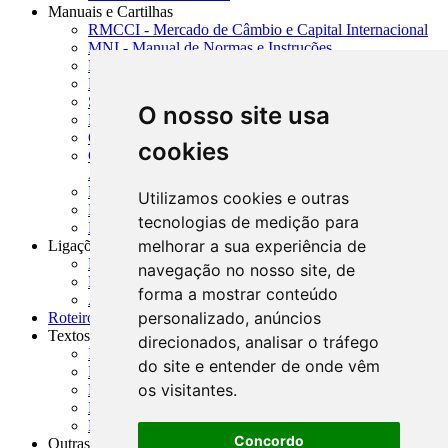
Manuais e Cartilhas
RMCCI - Mercado de Câmbio e Capital Internacional
MNI - Manual de Normas e Instruções
MTVM - Manual de Títulos e Valores Mobiliários
MCR - Manual de Crédito Rural
SISORF - Manual de Organização do SFN
O nosso site usa
MASUP - Manual de Supervisão Bancária
CADOC - Catálogo de Documentos
cookies
CNAE-CONCLA - Classificação Nacional de
Atividades Econômicas
PMF - Cartilhas do BCB
Utilizamos cookies e outras
Manuais Auxiliares do BCB e Cosif-e
tecnologias de medição para
Resenhas Diárias Governamentais
melhorar a sua experiência de
Ligações Externas
Links Úteis
navegação no nosso site, de
Presidência da República
forma a mostrar conteúdo
Agências Nacionais Reguladoras
personalizado, anúncios
Roteiros para Estudos
Textos
direcionados, analisar o tráfego
Índice de Textos
do site e entender de onde vêm
Editorial
os visitantes.
Monografias
Na Imprensa
Fórum de Discussão
Concordo
Outras ferramentas