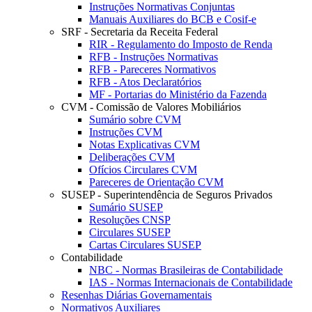
Instruções Normativas Conjuntas
Manuais Auxiliares do BCB e Cosif-e
SRF - Secretaria da Receita Federal
RIR - Regulamento do Imposto de Renda
RFB - Instruções Normativas
RFB - Pareceres Normativos
RFB - Atos Declaratórios
MF - Portarias do Ministério da Fazenda
CVM - Comissão de Valores Mobiliários
Sumário sobre CVM
Instruções CVM
Notas Explicativas CVM
Deliberações CVM
Ofícios Circulares CVM
Pareceres de Orientação CVM
SUSEP - Superintendência de Seguros Privados
Sumário SUSEP
Resoluções CNSP
Circulares SUSEP
Cartas Circulares SUSEP
Contabilidade
NBC - Normas Brasileiras de Contabilidade
IAS - Normas Internacionais de Contabilidade
Resenhas Diárias Governamentais
Normativos Auxiliares