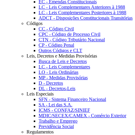
EC - Emendas Constitucionais
LC - Leis Complementares Anteriores à 1988
LC - Leis Complementares Posteriores à 1988
ADCT - Disposições Constitucionais Transitórias
Códigos
CC - Código Civil
CPC - Código de Processo Civil
CTN - Código Tributário Nacional
CP - Código Penal
Outros Códigos e CLT
Leis, Decretos e Medidas Provisórias
Busca de Leis e Decretos
LC - Leis Complementares
LO - Leis Ordinárias
MP - Medidas Provisórias
D - Decretos
DL - Decretos-Leis
Leis Especiais
SFN - Sistema Financeiro Nacional
SA - Lei das S.A.
ICMS - CONFAZ/SINIEF
MDIC/SECEX/CAMEX - Comércio Exterior
Trabalho e Emprego
Previdência Social
Regulamentos