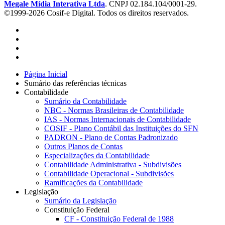
Megale Mídia Interativa Ltda
. CNPJ 02.184.104/0001-29.
©1999-2026 Cosif-e Digital. Todos os direitos reservados.
Página Inicial
Sumário das referências técnicas
Contabilidade
Sumário da Contabilidade
NBC - Normas Brasileiras de Contabilidade
IAS - Normas Internacionais de Contabilidade
COSIF - Plano Contábil das Instituições do SFN
PADRON - Plano de Contas Padronizado
Outros Planos de Contas
Especializações da Contabilidade
Contabilidade Administrativa - Subdivisões
Contabilidade Operacional - Subdivisões
Ramificações da Contabilidade
Legislação
Sumário da Legislação
Constituição Federal
CF - Constituição Federal de 1988