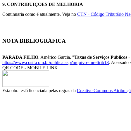
9.
CONTRIBUIÇÕES DE MELHORIA
Continuaria como é atualmente. Veja no
CTN - Código Tributário Na
NOTA BIBLIOGRÁFICA
PARADA FILHO
, Américo Garcia. "
Taxas de Serviços Públicos 
https://www.cosif.com.br/publica.asp?arquivo=mreftrib18
. Acessado 
QR CODE - MOBILE LINK
Esta obra está licenciada pelas regras da
Creative Commons Atribuição