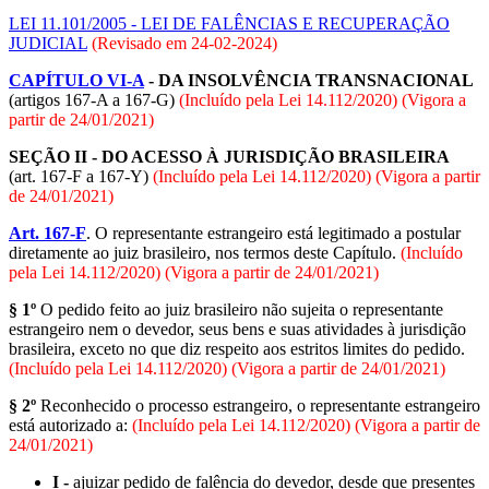
LEI 11.101/2005 - LEI DE FALÊNCIAS E RECUPERAÇÃO
JUDICIAL
(Revisado em
24-02-2024
)
CAPÍTULO VI-A
- DA INSOLVÊNCIA TRANSNACIONAL
(artigos 167-A a 167-G)
(Incluído pela Lei 14.112/2020) (Vigora a
partir de 24/01/2021)
SEÇÃO II - DO ACESSO À JURISDIÇÃO BRASILEIRA
(art. 167-F a 167-Y)
(Incluído pela Lei 14.112/2020) (Vigora a partir
de 24/01/2021)
Art. 167-F
. O representante estrangeiro está legitimado a postular
diretamente ao juiz brasileiro, nos termos deste Capítulo.
(Incluído
pela Lei 14.112/2020) (Vigora a partir de 24/01/2021)
§ 1º
O pedido feito ao juiz brasileiro não sujeita o representante
estrangeiro nem o devedor, seus bens e suas atividades à jurisdição
brasileira, exceto no que diz respeito aos estritos limites do pedido.
(Incluído pela Lei 14.112/2020) (Vigora a partir de 24/01/2021)
§ 2º
Reconhecido o processo estrangeiro, o representante estrangeiro
está autorizado a:
(Incluído pela Lei 14.112/2020) (Vigora a partir de
24/01/2021)
I -
ajuizar pedido de falência do devedor, desde que presentes