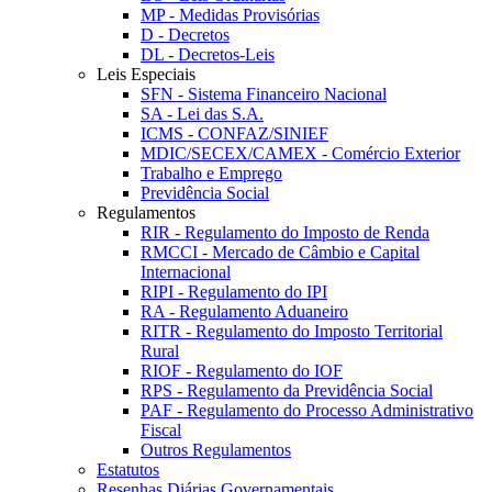
MP - Medidas Provisórias
D - Decretos
DL - Decretos-Leis
Leis Especiais
SFN - Sistema Financeiro Nacional
SA - Lei das S.A.
ICMS - CONFAZ/SINIEF
MDIC/SECEX/CAMEX - Comércio Exterior
Trabalho e Emprego
Previdência Social
Regulamentos
RIR - Regulamento do Imposto de Renda
RMCCI - Mercado de Câmbio e Capital
Internacional
RIPI - Regulamento do IPI
RA - Regulamento Aduaneiro
RITR - Regulamento do Imposto Territorial
Rural
RIOF - Regulamento do IOF
RPS - Regulamento da Previdência Social
PAF - Regulamento do Processo Administrativo
Fiscal
Outros Regulamentos
Estatutos
Resenhas Diárias Governamentais