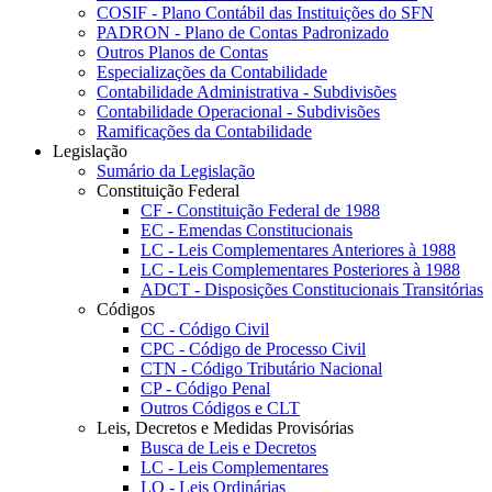
COSIF - Plano Contábil das Instituições do SFN
PADRON - Plano de Contas Padronizado
Outros Planos de Contas
Especializações da Contabilidade
Contabilidade Administrativa - Subdivisões
Contabilidade Operacional - Subdivisões
Ramificações da Contabilidade
Legislação
Sumário da Legislação
Constituição Federal
CF - Constituição Federal de 1988
EC - Emendas Constitucionais
LC - Leis Complementares Anteriores à 1988
LC - Leis Complementares Posteriores à 1988
ADCT - Disposições Constitucionais Transitórias
Códigos
CC - Código Civil
CPC - Código de Processo Civil
CTN - Código Tributário Nacional
CP - Código Penal
Outros Códigos e CLT
Leis, Decretos e Medidas Provisórias
Busca de Leis e Decretos
LC - Leis Complementares
LO - Leis Ordinárias