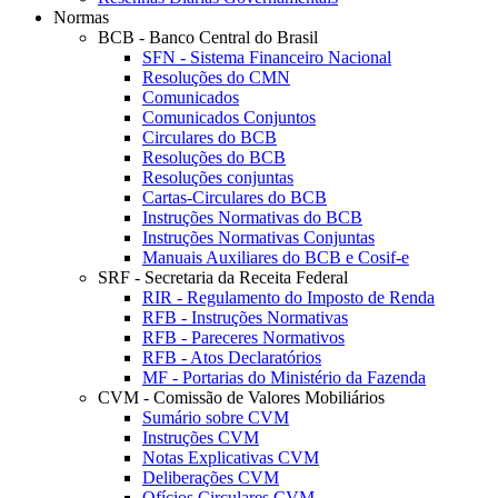
Normas
BCB - Banco Central do Brasil
SFN - Sistema Financeiro Nacional
Resoluções do CMN
Comunicados
Comunicados Conjuntos
Circulares do BCB
Resoluções do BCB
Resoluções conjuntas
Cartas-Circulares do BCB
Instruções Normativas do BCB
Instruções Normativas Conjuntas
Manuais Auxiliares do BCB e Cosif-e
SRF - Secretaria da Receita Federal
RIR - Regulamento do Imposto de Renda
RFB - Instruções Normativas
RFB - Pareceres Normativos
RFB - Atos Declaratórios
MF - Portarias do Ministério da Fazenda
CVM - Comissão de Valores Mobiliários
Sumário sobre CVM
Instruções CVM
Notas Explicativas CVM
Deliberações CVM
Ofícios Circulares CVM