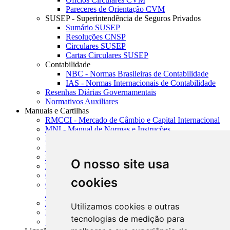
Pareceres de Orientação CVM
SUSEP - Superintendência de Seguros Privados
Sumário SUSEP
Resoluções CNSP
Circulares SUSEP
Cartas Circulares SUSEP
Contabilidade
NBC - Normas Brasileiras de Contabilidade
IAS - Normas Internacionais de Contabilidade
Resenhas Diárias Governamentais
Normativos Auxiliares
Manuais e Cartilhas
RMCCI - Mercado de Câmbio e Capital Internacional
MNI - Manual de Normas e Instruções
MTVM - Manual de Títulos e Valores Mobiliários
MCR - Manual de Crédito Rural
SISORF - Manual de Organização do SFN
O nosso site usa
MASUP - Manual de Supervisão Bancária
CADOC - Catálogo de Documentos
cookies
CNAE-CONCLA - Classificação Nacional de
Atividades Econômicas
PMF - Cartilhas do BCB
Utilizamos cookies e outras
Manuais Auxiliares do BCB e Cosif-e
tecnologias de medição para
Resenhas Diárias Governamentais