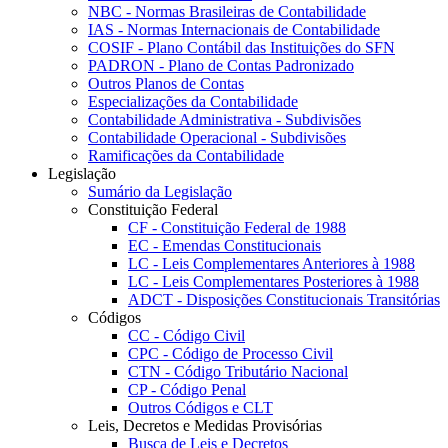
NBC - Normas Brasileiras de Contabilidade
IAS - Normas Internacionais de Contabilidade
COSIF - Plano Contábil das Instituições do SFN
PADRON - Plano de Contas Padronizado
Outros Planos de Contas
Especializações da Contabilidade
Contabilidade Administrativa - Subdivisões
Contabilidade Operacional - Subdivisões
Ramificações da Contabilidade
Legislação
Sumário da Legislação
Constituição Federal
CF - Constituição Federal de 1988
EC - Emendas Constitucionais
LC - Leis Complementares Anteriores à 1988
LC - Leis Complementares Posteriores à 1988
ADCT - Disposições Constitucionais Transitórias
Códigos
CC - Código Civil
CPC - Código de Processo Civil
CTN - Código Tributário Nacional
CP - Código Penal
Outros Códigos e CLT
Leis, Decretos e Medidas Provisórias
Busca de Leis e Decretos