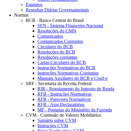
Estatutos
Resenhas Diárias Governamentais
Normas
BCB - Banco Central do Brasil
SFN - Sistema Financeiro Nacional
Resoluções do CMN
Comunicados
Comunicados Conjuntos
Circulares do BCB
Resoluções do BCB
Resoluções conjuntas
Cartas-Circulares do BCB
Instruções Normativas do BCB
Instruções Normativas Conjuntas
Manuais Auxiliares do BCB e Cosif-e
SRF - Secretaria da Receita Federal
RIR - Regulamento do Imposto de Renda
RFB - Instruções Normativas
RFB - Pareceres Normativos
RFB - Atos Declaratórios
MF - Portarias do Ministério da Fazenda
CVM - Comissão de Valores Mobiliários
Sumário sobre CVM
Instruções CVM
Notas Explicativas CVM