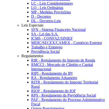
LC - Leis Complementares
LO - Leis Ordinárias
MP - Medidas Provisórias
D - Decretos
DL - Decretos-Leis
Leis Especiais
SFN - Sistema Financeiro Nacional
SA - Lei das S.A.
ICMS - CONFAZ/SINIEF
MDIC/SECEX/CAMEX - Comércio Exterior
Trabalho e Emprego
Previdência Social
Regulamentos
RIR - Regulamento do Imposto de Renda
RMCCI - Mercado de Câmbio e Capital
Internacional
RIPI - Regulamento do IPI
RA - Regulamento Aduaneiro
RITR - Regulamento do Imposto Territorial
Rural
RIOF - Regulamento do IOF
RPS - Regulamento da Previdência Social
PAF - Regulamento do Processo Administrativo
Fiscal
Outros Regulamentos