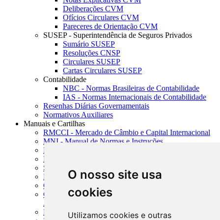
Deliberações CVM
Ofícios Circulares CVM
Pareceres de Orientação CVM
SUSEP - Superintendência de Seguros Privados
Sumário SUSEP
Resoluções CNSP
Circulares SUSEP
Cartas Circulares SUSEP
Contabilidade
NBC - Normas Brasileiras de Contabilidade
IAS - Normas Internacionais de Contabilidade
Resenhas Diárias Governamentais
Normativos Auxiliares
Manuais e Cartilhas
RMCCI - Mercado de Câmbio e Capital Internacional
MNI - Manual de Normas e Instruções
MTVM - Manual de Títulos e Valores Mobiliários
MCR - Manual de Crédito Rural
SISORF - Manual de Organização do SFN
O nosso site usa
MASUP - Manual de Supervisão Bancária
CADOC - Catálogo de Documentos
cookies
CNAE-CONCLA - Classificação Nacional de
Atividades Econômicas
PMF - Cartilhas do BCB
Utilizamos cookies e outras