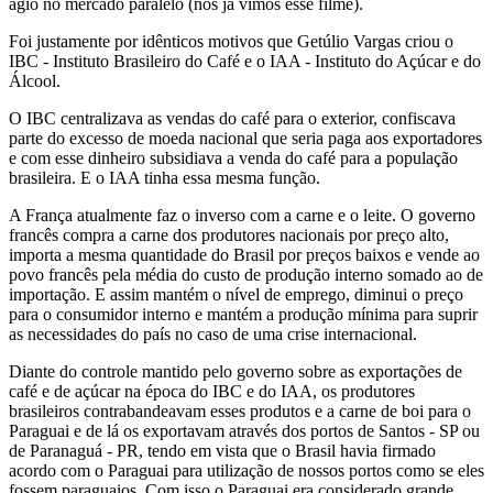
ágio no mercado paralelo (nós já vimos esse filme).
Foi justamente por idênticos motivos que Getúlio Vargas criou o
IBC - Instituto Brasileiro do Café e o IAA - Instituto do Açúcar e do
Álcool.
O IBC centralizava as vendas do café para o exterior, confiscava
parte do excesso de moeda nacional que seria paga aos exportadores
e com esse dinheiro subsidiava a venda do café para a população
brasileira. E o IAA tinha essa mesma função.
A França atualmente faz o inverso com a carne e o leite. O governo
francês compra a carne dos produtores nacionais por preço alto,
importa a mesma quantidade do Brasil por preços baixos e vende ao
povo francês pela média do custo de produção interno somado ao de
importação. E assim mantém o nível de emprego, diminui o preço
para o consumidor interno e mantém a produção mínima para suprir
as necessidades do país no caso de uma crise internacional.
Diante do controle mantido pelo governo sobre as exportações de
café e de açúcar na época do IBC e do IAA, os produtores
brasileiros contrabandeavam esses produtos e a carne de boi para o
Paraguai e de lá os exportavam através dos portos de Santos - SP ou
de Paranaguá - PR, tendo em vista que o Brasil havia firmado
acordo com o Paraguai para utilização de nossos portos como se eles
fossem paraguaios. Com isso o Paraguai era considerado grande