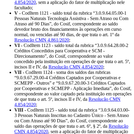
4.854/2020
, sem a aplicação do fator de multiplicação nele
facultado;
V -
CodItem 1121 - saldo total da rubrica “3.0.9.64.05.00-1
Pessoas Naturais Tecnologia Assistiva - Sem Atraso ou Com
Atraso até 90 Dias”, do Cosif, correspondente ao saldo
devedor bruto dos financiamentos às operações em curso
normal, ou vencidas até 90 dias, de que trata o art. 1º da
Resolução CMN 4.861/2020
;
VI -
CodItem 1123 - saldo total da rubrica “3.0.9.64.28.00-2
Créditos Concedidos para Cooperativa e SCM -
Direcionamento”, do Cosif, correspondente ao valor
concedido pela instituição em operações de que trata o art. 5º,
incisos II e IV, da
Resolução CMN 4.854/2020
;
VII -
CodItem 1124 - soma dos saldos das rubricas
“9.0.9.67.29.00-4 Créditos Captados por Cooperativas e
SCMEPP - Outros” e “9.0.9.67.20.00-3 Créditos Captados
por Cooperativas e SCMEPP - Aplicação Imediata”, do Cosif,
correspondente ao valor captado pela instituição em operações
de que trata o art. 5º, incisos II e IV, da
Resolução CMN
4.854/2020
;
VIII -
CodItem 1125 - saldo total da rubrica “3.0.9.64.03.00-
3 Pessoas Naturais Inscritas no Cadastro Único - Sem Atraso
ou Com Atraso até 90 Dias”, do Cosif, correspondente ao
saldo das operações de que trata o art. 6º, § 2º, da
Resolução
CMN 4.854/2020
, sem a aplicação do fator de multiplicação