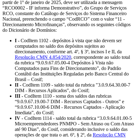
partir de 1º de janeiro de 2025, deve ser utilizada a mensagem
“RCO0002 - IF informa Demonstrativo”, do Grupo de Serviços
RCO, constante do Catálogo de Serviços do Sistema Financeiro
Nacional, preenchendo o campo “CodRCO” com o valor “11 -
Direcionamento Microfinanças”, observando os seguintes códigos
do Dicionário de Domínios:
I -
CodItem 1102 - depósitos à vista que não devem ser
computados no saldo dos depósitos sujeitos ao
direcionamento, conforme art. 4º, § 3º, incisos I e II, da
Resolução CMN 4.854/2020
, correspondente ao saldo total
da rubrica “9.0.9.67.05.00-4 Depósitos à Vista não
Computados para Fins de Direcionamento”, do Padrão
Contábil das Instituições Reguladas pelo Banco Central do
Brasil – Cosif;
II -
CodItem 1109 - saldo total da rubrica "3.0.9.64.30.00-7
DIM - Recursos Aplicados", do Cosif;
III -
CodItem 1110 - soma dos saldos das rubricas
“9.0.9.67.19.00-7 DIM - Recursos Captados - Outros” e
“9.0.9.67.10.00-6 DIM - Recursos Captados - Aplicação
Imediata”, do Cosif;
IV -
CodItem 1114 - saldo total da rubrica “3.0.9.64.01.00-5
Microempreendedores PNMPO - Sem Atraso ou Com Atraso
até 90 Dias”, do Cosif, considerando inclusive o saldo das
operações de que trata o art. 6º, § 2º, da
Resolução CMN