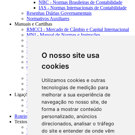
NBC - Normas Brasileiras de Contabilidade
IAS - Normas Internacionais de Contabilidade
Resenhas Diárias Governamentais
Normativos Auxiliares
Manuais e Cartilhas
RMCCI - Mercado de Câmbio e Capital Internacional
MNI - Manual de Normas e Instruções
MTVM - Manual de Títulos e Valores Mobiliários
MCR - Manual de Crédito Rural
SISORF - Manual de Organização do SFN
O nosso site usa
MASUP - Manual de Supervisão Bancária
CADOC - Catálogo de Documentos
cookies
CNAE-CONCLA - Classificação Nacional de
Atividades Econômicas
PMF - Cartilhas do BCB
Utilizamos cookies e outras
Manuais Auxiliares do BCB e Cosif-e
tecnologias de medição para
Resenhas Diárias Governamentais
melhorar a sua experiência de
Ligações Externas
Links Úteis
navegação no nosso site, de
Presidência da República
forma a mostrar conteúdo
Agências Nacionais Reguladoras
personalizado, anúncios
Roteiros para Estudos
Textos
direcionados, analisar o tráfego
Índice de Textos
do site e entender de onde vêm
Editorial