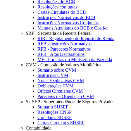
Resoluções do BCB
Resoluções conjuntas
Cartas-Circulares do BCB
Instruções Normativas do BCB
Instruções Normativas Conjuntas
Manuais Auxiliares do BCB e Cosif-e
SRF - Secretaria da Receita Federal
RIR - Regulamento do Imposto de Renda
RFB - Instruções Normativas
RFB - Pareceres Normativos
RFB - Atos Declaratórios
MF - Portarias do Ministério da Fazenda
CVM - Comissão de Valores Mobiliários
Sumário sobre CVM
Instruções CVM
Notas Explicativas CVM
Deliberações CVM
Ofícios Circulares CVM
Pareceres de Orientação CVM
SUSEP - Superintendência de Seguros Privados
Sumário SUSEP
Resoluções CNSP
Circulares SUSEP
Cartas Circulares SUSEP
Contabilidade