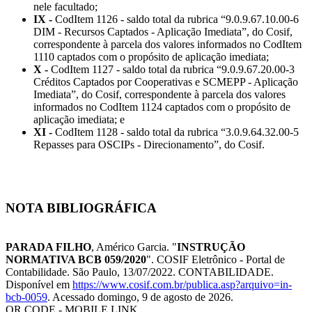
nele facultado;
IX -
CodItem 1126 - saldo total da rubrica “9.0.9.67.10.00-6
DIM - Recursos Captados - Aplicação Imediata”, do Cosif,
correspondente à parcela dos valores informados no CodItem
1110 captados com o propósito de aplicação imediata;
X -
CodItem 1127 - saldo total da rubrica “9.0.9.67.20.00-3
Créditos Captados por Cooperativas e SCMEPP - Aplicação
Imediata”, do Cosif, correspondente à parcela dos valores
informados no CodItem 1124 captados com o propósito de
aplicação imediata; e
XI -
CodItem 1128 - saldo total da rubrica “3.0.9.64.32.00-5
Repasses para OSCIPs - Direcionamento”, do Cosif.
NOTA BIBLIOGRÁFICA
PARADA FILHO
, Américo Garcia. "
INSTRUÇÃO
NORMATIVA BCB 059/2020
". COSIF Eletrônico - Portal de
Contabilidade. São Paulo, 13/07/2022. CONTABILIDADE.
Disponível em
https://www.cosif.com.br/publica.asp?arquivo=in-
bcb-0059
. Acessado domingo, 9 de agosto de 2026.
QR CODE - MOBILE LINK