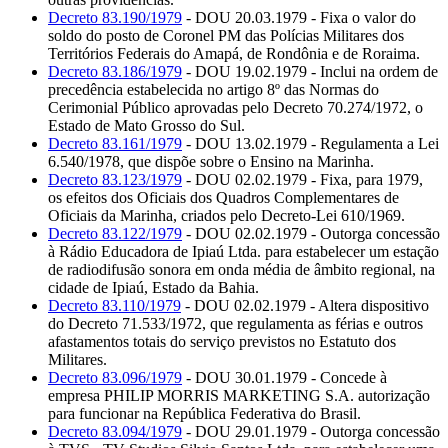
Decreto 83.190/1979
- DOU 20.03.1979 - Fixa o valor do
soldo do posto de Coronel PM das Polícias Militares dos
Territórios Federais do Amapá, de Rondônia e de Roraima.
Decreto 83.186/1979
- DOU 19.02.1979 - Inclui na ordem de
precedência estabelecida no artigo 8º das Normas do
Cerimonial Público aprovadas pelo Decreto 70.274/1972, o
Estado de Mato Grosso do Sul.
Decreto 83.161/1979
- DOU 13.02.1979 - Regulamenta a Lei
6.540/1978, que dispõe sobre o Ensino na Marinha.
Decreto 83.123/1979
- DOU 02.02.1979 - Fixa, para 1979,
os efeitos dos Oficiais dos Quadros Complementares de
Oficiais da Marinha, criados pelo Decreto-Lei 610/1969.
Decreto 83.122/1979
- DOU 02.02.1979 - Outorga concessão
à Rádio Educadora de Ipiaú Ltda. para estabelecer um estação
de radiodifusão sonora em onda média de âmbito regional, na
cidade de Ipiaú, Estado da Bahia.
Decreto 83.110/1979
- DOU 02.02.1979 - Altera dispositivo
do Decreto 71.533/1972, que regulamenta as férias e outros
afastamentos totais do serviço previstos no Estatuto dos
Militares.
Decreto 83.096/1979
- DOU 30.01.1979 - Concede à
empresa PHILIP MORRIS MARKETING S.A. autorização
para funcionar na República Federativa do Brasil.
Decreto 83.094/1979
- DOU 29.01.1979 - Outorga concessão