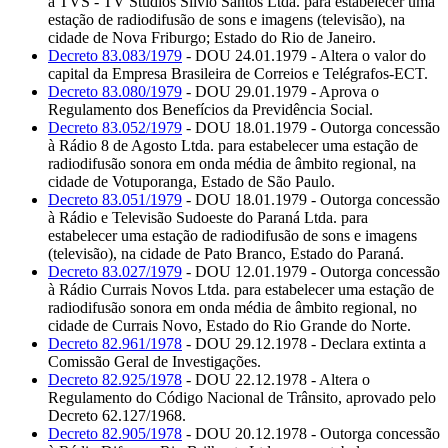
à TVS - TV Studios Silvio Santos Ltda. para estabelecer uma
estação de radiodifusão de sons e imagens (televisão), na
cidade de Nova Friburgo; Estado do Rio de Janeiro.
Decreto 83.083/1979
- DOU 24.01.1979 - Altera o valor do
capital da Empresa Brasileira de Correios e Telégrafos-ECT.
Decreto 83.080/1979
- DOU 29.01.1979 - Aprova o
Regulamento dos Benefícios da Previdência Social.
Decreto 83.052/1979
- DOU 18.01.1979 - Outorga concessão
à Rádio 8 de Agosto Ltda. para estabelecer uma estação de
radiodifusão sonora em onda média de âmbito regional, na
cidade de Votuporanga, Estado de São Paulo.
Decreto 83.051/1979
- DOU 18.01.1979 - Outorga concessão
à Rádio e Televisão Sudoeste do Paraná Ltda. para
estabelecer uma estação de radiodifusão de sons e imagens
(televisão), na cidade de Pato Branco, Estado do Paraná.
Decreto 83.027/1979
- DOU 12.01.1979 - Outorga concessão
à Rádio Currais Novos Ltda. para estabelecer uma estação de
radiodifusão sonora em onda média de âmbito regional, no
cidade de Currais Novo, Estado do Rio Grande do Norte.
Decreto 82.961/1978
- DOU 29.12.1978 - Declara extinta a
Comissão Geral de Investigações.
Decreto 82.925/1978
- DOU 22.12.1978 - Altera o
Regulamento do Código Nacional de Trânsito, aprovado pelo
Decreto 62.127/1968.
Decreto 82.905/1978
- DOU 20.12.1978 - Outorga concessão