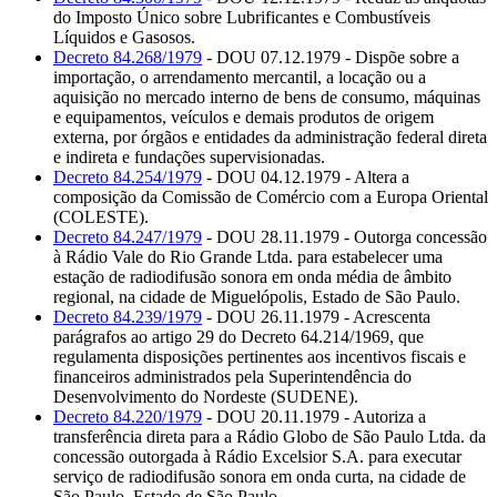
do Imposto Único sobre Lubrificantes e Combustíveis
Líquidos e Gasosos.
Decreto 84.268/1979
- DOU 07.12.1979 - Dispõe sobre a
importação, o arrendamento mercantil, a locação ou a
aquisição no mercado interno de bens de consumo, máquinas
e equipamentos, veículos e demais produtos de origem
externa, por órgãos e entidades da administração federal direta
e indireta e fundações supervisionadas.
Decreto 84.254/1979
- DOU 04.12.1979 - Altera a
composição da Comissão de Comércio com a Europa Oriental
(COLESTE).
Decreto 84.247/1979
- DOU 28.11.1979 - Outorga concessão
à Rádio Vale do Rio Grande Ltda. para estabelecer uma
estação de radiodifusão sonora em onda média de âmbito
regional, na cidade de Miguelópolis, Estado de São Paulo.
Decreto 84.239/1979
- DOU 26.11.1979 - Acrescenta
parágrafos ao artigo 29 do Decreto 64.214/1969, que
regulamenta disposições pertinentes aos incentivos fiscais e
financeiros administrados pela Superintendência do
Desenvolvimento do Nordeste (SUDENE).
Decreto 84.220/1979
- DOU 20.11.1979 - Autoriza a
transferência direta para a Rádio Globo de São Paulo Ltda. da
concessão outorgada à Rádio Excelsior S.A. para executar
serviço de radiodifusão sonora em onda curta, na cidade de
São Paulo, Estado de São Paulo.