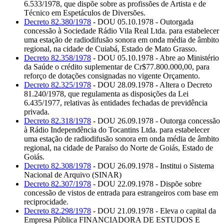
6.533/1978, que dispõe sobre as profissões de Artista e de
Técnico em Espetáculos de Diversões.
Decreto 82.380/1978
- DOU 05.10.1978 - Outorgada
concessão à Sociedade Rádio Vila Real Ltda. para estabelecer
uma estação de radiodifusão sonora em onda média de âmbito
regional, na cidade de Cuiabá, Estado de Mato Grasso.
Decreto 82.358/1978
- DOU 05.10.1978 - Abre ao Ministério
da Saúde o crédito suplementar de Cr$77.800.000,00, para
reforço de dotações consignadas no vigente Orçamento.
Decreto 82.325/1978
- DOU 28.09.1978 - Altera o Decreto
81.240/1978, que regulamenta as disposições da Lei
6.435/1977, relativas às entidades fechadas de previdência
privada.
Decreto 82.318/1978
- DOU 26.09.1978 - Outorga concessão
à Rádio Independência do Tocantins Ltda. para estabelecer
uma estação de radiodifusão sonora em onda média de âmbito
regional, na cidade de Paraíso do Norte de Goiás, Estado de
Goiás.
Decreto 82.308/1978
- DOU 26.09.1978 - Institui o Sistema
Nacional de Arquivo (SINAR)
Decreto 82.307/1978
- DOU 22.09.1978 - Dispõe sobre
concessão de vistos de entrada para estrangeiros com base em
reciprocidade.
Decreto 82.298/1978
- DOU 21.09.1978 - Eleva o capital da
Empresa Pública FINANCIADORA DE ESTUDOS E