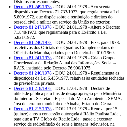
Distritos correspondentes.
Decreto 81.249/1978
- DOU 24.01.1978 - Acrescenta
dispositivo ao Decreto 71.733/1973, que regulamenta a Lei
5.809/1972, que dispõe sobre a retribuição e direitos do
pessoal civil e militar em serviço da União no exterior.
Decreto 81.247/1978
- DOU 24.01.1978 - Altera o Decreto
71.848/1973, que regulamenta para o Exército a Lei
5.821/1972.
Decreto 81.246/1978
- DOU 24.01.1978 - Fixa, para 1978,
os efetivos dos Oficiais dos Quadros Complementares de
Oficiais da Marinha, criados pelo Decreto-Lei 610/1969.
Decreto 81.241/1978
- DOU 24.01.1978 - Cria o Grupo
Coordenador da Relação Anual das Informações Sociais-
RAIS, instituída pelo Decreto 76.900/1975.
Decreto 81.240/1978
- DOU 24.01.1978 - Regulamenta as
disposições da Lei 6.435/1977, relativas às entidades fechadas
de previdência privada.
Decreto 81.218/1978
- DOU 17.01.1978 - Declara de
utilidade pública para fins de desapropriação pelo Ministério
do Interior - Secretária Especial do Meio Ambiente - SEMA,
área de terra no município de Aiuaba, Estado do Ceará.
Decreto 81.215/1978
- DOU 13.01.1978 - Renova por 15
(quinze) anos a concessão outorgada à Rádio Paulista Ltda.,
para que a TV Globo de Recife Ltda., passe a executar
serviço de radiodifusão de sons e imagens (televisão), na