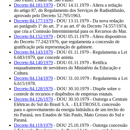
Decreto 84.181/1979
- DOU 14.11.1979 - Altera a redação
do artigo 87, do Regulamento dos Serviços de Radiodifusão,
aprovado pelo Decreto 52.795/1963.
Decreto 84.177/1979
- DOU 13.11.1979 - Da nova redação
ao parágrafo 1º do art. 3º e ao art. 6º do Decreto 74.557/1974,
que cria a Comissão Interministerial para os Recursos do Mar.
Decreto 84.152/1979
- DOU 05.11.1979 - Altera dispositivos
do Decreto 77.242/1976, que regulamenta a concessão de
gratificação pela representação de gabinete.
Decreto 84.143/1979
- DOU 01.11.1979 - Regulamenta a Lei
6.683/1979, que concede anistia.
Decreto 84.140/1979
- DOU 01.11.1979 - Retifica
enquadramento de servidores do Ministério da Educação e
Cultura.
Decreto 84.134/1979
- DOU 31.10.1979 - Regulamenta a Lei
6.615/1978.
Decreto 84.128/1979
- DOU 30.10.1979 - Dispõe sobre o
controle de recursos e dispêndios de empresas estatais.
Decreto 84.126/1979
- DOU 30.10.1979 - Outorga a Centrais
Elétricas do Sul do Brasil S.A. - ELETROSUL concessão
para o aproveitamento da energia hidráulica de um trecho do
rio Paraná, nos Estados de São Paulo, Mato Grosso do Sul e
Paraná.
Decreto 84.119/1979
- DOU 25.10.1979 - Outorga concessão