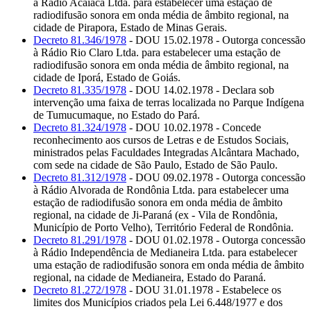
à Rádio Acaiaca Ltda. para estabelecer uma estação de
radiodifusão sonora em onda média de âmbito regional, na
cidade de Pirapora, Estado de Minas Gerais.
Decreto 81.346/1978
- DOU 15.02.1978 - Outorga concessão
à Rádio Rio Claro Ltda. para estabelecer uma estação de
radiodifusão sonora em onda média de âmbito regional, na
cidade de Iporá, Estado de Goiás.
Decreto 81.335/1978
- DOU 14.02.1978 - Declara sob
intervenção uma faixa de terras localizada no Parque Indígena
de Tumucumaque, no Estado do Pará.
Decreto 81.324/1978
- DOU 10.02.1978 - Concede
reconhecimento aos cursos de Letras e de Estudos Sociais,
ministrados pelas Faculdades Integradas Alcântara Machado,
com sede na cidade de São Paulo, Estado de São Paulo.
Decreto 81.312/1978
- DOU 09.02.1978 - Outorga concessão
à Rádio Alvorada de Rondônia Ltda. para estabelecer uma
estação de radiodifusão sonora em onda média de âmbito
regional, na cidade de Ji-Paraná (ex - Vila de Rondônia,
Município de Porto Velho), Território Federal de Rondônia.
Decreto 81.291/1978
- DOU 01.02.1978 - Outorga concessão
à Rádio Independência de Medianeira Ltda. para estabelecer
uma estação de radiodifusão sonora em onda média de âmbito
regional, na cidade de Medianeira, Estado do Paraná.
Decreto 81.272/1978
- DOU 31.01.1978 - Estabelece os
limites dos Municípios criados pela Lei 6.448/1977 e dos