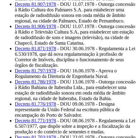
Decreto 81.907/1978
- DOU 11.07.1978 - Outorga concessão
à Rádio Cultura dos Palmares S.A. para estabelecer uma
estação de radiodifusão sonora em onda média de âmbito
regional, na cidade de Palmares, Estado de Pernambuco.
Decreto 81.906/1978
- DOU 11.07.1978 - Outorga concessão
à Rádio e Televisão Cultura S.A, para estabelecer um estação
de radiodifusão de sons e imagens (televisão), na cidade de
Chapecó, Estado de Santa Catarina.
Decreto 81.871/1978
- DOU 30.06.1978 - Regulamenta a Lei
6.530/1978, que dá nova regulamentação à profissão de
Corretor de Imóveis, disciplina o funcionamento de seus
órgãos de fiscalização.
Decreto 81.797/1978
- DOU 16.06.1978 - Aprova o
Regulamento da Diretoria de Engenharia Naval.
Decreto 81.786/1978
- DOU 13.06.1978 - Outorga concessão
à Rádio Bahiana de Itaberaba Ltda., para estabelecer uma
estação de radiodifusão sonora em onda média de âmbito
regional, na cidade de Itaberaba, Estado da Bahia.
Decreto 81.776/1978
- DOU 09.06.1978 - Designa
representante da União Federal na escritura pública de
encampação do Porto de Salvador.
Decreto 81.771/1978
- DOU 08.06.1978 - Regulamenta a Lei
6.507/1977, que dispõe sobre a inspeção e a fiscalização da
produção e do comércio de sementes e mudas.
Decreto 81.703/1978
- DOU 23.05.1978 - Outorga concessão