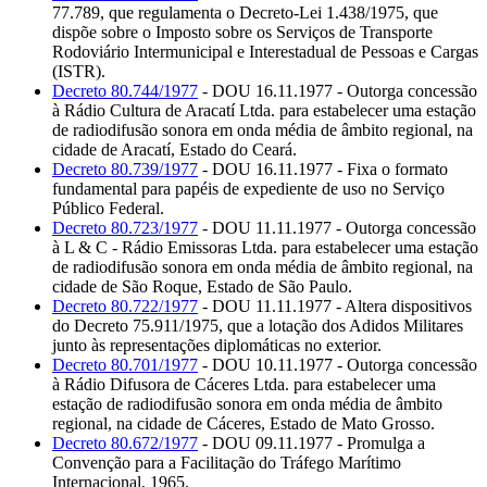
77.789, que regulamenta o Decreto-Lei 1.438/1975, que
dispõe sobre o Imposto sobre os Serviços de Transporte
Rodoviário Intermunicipal e Interestadual de Pessoas e Cargas
(ISTR).
Decreto 80.744/1977
- DOU 16.11.1977 - Outorga concessão
à Rádio Cultura de Aracatí Ltda. para estabelecer uma estação
de radiodifusão sonora em onda média de âmbito regional, na
cidade de Aracatí, Estado do Ceará.
Decreto 80.739/1977
- DOU 16.11.1977 - Fixa o formato
fundamental para papéis de expediente de uso no Serviço
Público Federal.
Decreto 80.723/1977
- DOU 11.11.1977 - Outorga concessão
à L & C - Rádio Emissoras Ltda. para estabelecer uma estação
de radiodifusão sonora em onda média de âmbito regional, na
cidade de São Roque, Estado de São Paulo.
Decreto 80.722/1977
- DOU 11.11.1977 - Altera dispositivos
do Decreto 75.911/1975, que a lotação dos Adidos Militares
junto às representações diplomáticas no exterior.
Decreto 80.701/1977
- DOU 10.11.1977 - Outorga concessão
à Rádio Difusora de Cáceres Ltda. para estabelecer uma
estação de radiodifusão sonora em onda média de âmbito
regional, na cidade de Cáceres, Estado de Mato Grosso.
Decreto 80.672/1977
- DOU 09.11.1977 - Promulga a
Convenção para a Facilitação do Tráfego Marítimo
Internacional, 1965.