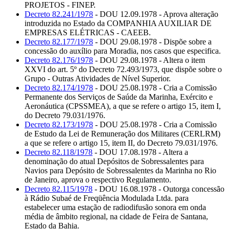
PROJETOS - FINEP.
Decreto 82.241/1978
- DOU 12.09.1978 - Aprova alteração
introduzida no Estado da COMPANHIA AUXILIAR DE
EMPRESAS ELÉTRICAS - CAEEB.
Decreto 82.177/1978
- DOU 29.08.1978 - Dispõe sobre a
concessão do auxílio para Moradia, nos casos que especifica.
Decreto 82.176/1978
- DOU 29.08.1978 - Altera o item
XXVI do art. 5º do Decreto 72.493/1973, que dispõe sobre o
Grupo - Outras Atividades de Nível Superior.
Decreto 82.174/1978
- DOU 25.08.1978 - Cria a Comissão
Permanente dos Serviços de Saúde da Marinha, Exército e
Aeronáutica (CPSSMEA), a que se refere o artigo 15, item I,
do Decreto 79.031/1976.
Decreto 82.173/1978
- DOU 25.08.1978 - Cria a Comissão
de Estudo da Lei de Remuneração dos Militares (CERLRM)
a que se refere o artigo 15, item II, do Decreto 79.031/1976.
Decreto 82.118/1978
- DOU 17.08.1978 - Altera a
denominação do atual Depósitos de Sobressalentes para
Navios para Depósito de Sobressalentes da Marinha no Rio
de Janeiro, aprova o respectivo Regulamento.
Decreto 82.115/1978
- DOU 16.08.1978 - Outorga concessão
à Rádio Subaé de Freqüência Modulada Ltda. para
estabelecer uma estação de radiodifusão sonora em onda
média de âmbito regional, na cidade de Feira de Santana,
Estado da Bahia.