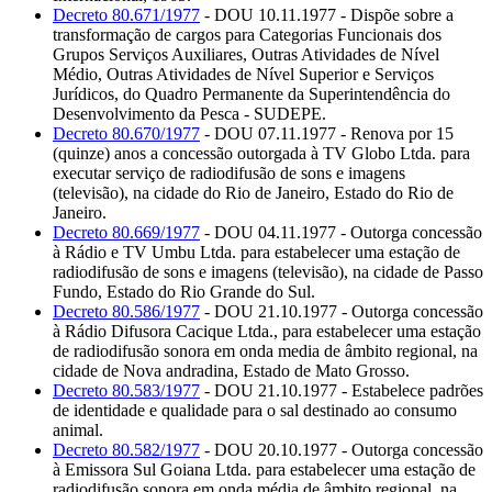
Decreto 80.671/1977
- DOU 10.11.1977 - Dispõe sobre a
transformação de cargos para Categorias Funcionais dos
Grupos Serviços Auxiliares, Outras Atividades de Nível
Médio, Outras Atividades de Nível Superior e Serviços
Jurídicos, do Quadro Permanente da Superintendência do
Desenvolvimento da Pesca - SUDEPE.
Decreto 80.670/1977
- DOU 07.11.1977 - Renova por 15
(quinze) anos a concessão outorgada à TV Globo Ltda. para
executar serviço de radiodifusão de sons e imagens
(televisão), na cidade do Rio de Janeiro, Estado do Rio de
Janeiro.
Decreto 80.669/1977
- DOU 04.11.1977 - Outorga concessão
à Rádio e TV Umbu Ltda. para estabelecer uma estação de
radiodifusão de sons e imagens (televisão), na cidade de Passo
Fundo, Estado do Rio Grande do Sul.
Decreto 80.586/1977
- DOU 21.10.1977 - Outorga concessão
à Rádio Difusora Cacique Ltda., para estabelecer uma estação
de radiodifusão sonora em onda media de âmbito regional, na
cidade de Nova andradina, Estado de Mato Grosso.
Decreto 80.583/1977
- DOU 21.10.1977 - Estabelece padrões
de identidade e qualidade para o sal destinado ao consumo
animal.
Decreto 80.582/1977
- DOU 20.10.1977 - Outorga concessão
à Emissora Sul Goiana Ltda. para estabelecer uma estação de
radiodifusão sonora em onda média de âmbito regional, na