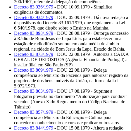
200/1967, referente à delegação de competência.
Decreto 83.936/1979
- DOU 10.09.1979 - Simplifica
exigências de documentos.
Decreto 83.934/1979
- DOU 05.09.1979 - Dá nova redação a
dispositivos do Decreto 83.161/1979, que regulamenta a Lei
6.540/1978, que dispõe sobre o Ensino na Marinha.
Decreto 83.898/1979
- DOU 28.08.1979 - Outorga concessão
à Rádio de Bom Jesus de Lapa Ltda. para estabelecer uma
estação de radiodifusão sonora em onda média de âmbito
regional, na cidade de Bom Jesus da Lapa, Estado de Bahia.
Decreto 83.873/1979
- DOU 22.08.1979 - Autoriza a CAIXA
GERAL DE DEPÓSITOS (Agência Financial de Portugal) a
instalar filial em São Paulo (SP).
Decreto 83.869/1979
- DOU 22.08.1979 - Delega
competência ao Ministro da Fazenda para autorizar registro da
propriedade dos bens imóveis da União, na forma da Lei
5.972/1973.
Decreto 83.863/1979
- DOU 17.08.1979 - Suprime a
fotografia prevista no documento "Autorização para conduzir
veículo" (Anexo X do Regulamento do Código Nacional de
Trânsito).
Decreto 83.857/1979
- DOU 16.08.1979 - Delega
competência ao Ministro da Educação e Cultura para
conceder reconhecimento de cursos e praticar outros atos.
Decreto 83.844/1979
- DOU 15.08.1979 - Altera a redação