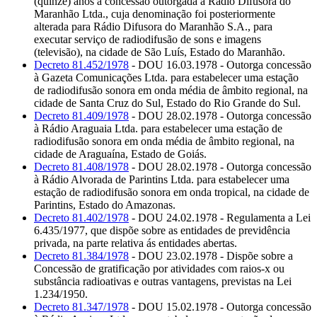
(quinze) anos a concessão outorgada à Rádio Difusora do
Maranhão Ltda., cuja denominação foi posteriormente
alterada para Rádio Difusora do Maranhão S.A., para
executar serviço de radiodifusão de sons e imagens
(televisão), na cidade de São Luís, Estado do Maranhão.
Decreto 81.452/1978
- DOU 16.03.1978 - Outorga concessão
à Gazeta Comunicações Ltda. para estabelecer uma estação
de radiodifusão sonora em onda média de âmbito regional, na
cidade de Santa Cruz do Sul, Estado do Rio Grande do Sul.
Decreto 81.409/1978
- DOU 28.02.1978 - Outorga concessão
à Rádio Araguaia Ltda. para estabelecer uma estação de
radiodifusão sonora em onda média de âmbito regional, na
cidade de Araguaína, Estado de Goiás.
Decreto 81.408/1978
- DOU 28.02.1978 - Outorga concessão
à Rádio Alvorada de Parintins Ltda. para estabelecer uma
estação de radiodifusão sonora em onda tropical, na cidade de
Parintins, Estado do Amazonas.
Decreto 81.402/1978
- DOU 24.02.1978 - Regulamenta a Lei
6.435/1977, que dispõe sobre as entidades de previdência
privada, na parte relativa ás entidades abertas.
Decreto 81.384/1978
- DOU 23.02.1978 - Dispõe sobre a
Concessão de gratificação por atividades com raios-x ou
substância radioativas e outras vantagens, previstas na Lei
1.234/1950.
Decreto 81.347/1978
- DOU 15.02.1978 - Outorga concessão