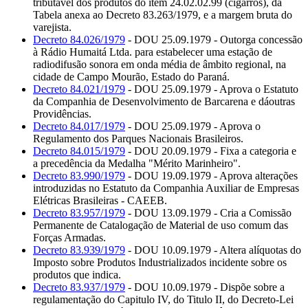
tributável dos produtos do item 24.02.02.99 (cigarros), da
Tabela anexa ao Decreto 83.263/1979, e a margem bruta do
varejista.
Decreto 84.026/1979
- DOU 25.09.1979 - Outorga concessão
à Rádio Humaitá Ltda. para estabelecer uma estação de
radiodifusão sonora em onda média de âmbito regional, na
cidade de Campo Mourão, Estado do Paraná.
Decreto 84.021/1979
- DOU 25.09.1979 - Aprova o Estatuto
da Companhia de Desenvolvimento de Barcarena e dáoutras
Providências.
Decreto 84.017/1979
- DOU 25.09.1979 - Aprova o
Regulamento dos Parques Nacionais Brasileiros.
Decreto 84.015/1979
- DOU 20.09.1979 - Fixa a categoria e
a precedência da Medalha "Mérito Marinheiro".
Decreto 83.990/1979
- DOU 19.09.1979 - Aprova alterações
introduzidas no Estatuto da Companhia Auxiliar de Empresas
Elétricas Brasileiras - CAEEB.
Decreto 83.957/1979
- DOU 13.09.1979 - Cria a Comissão
Permanente de Catalogação de Material de uso comum das
Forças Armadas.
Decreto 83.939/1979
- DOU 10.09.1979 - Altera alíquotas do
Imposto sobre Produtos Industrializados incidente sobre os
produtos que indica.
Decreto 83.937/1979
- DOU 10.09.1979 - Dispõe sobre a
regulamentação do Capitulo IV, do Titulo II, do Decreto-Lei