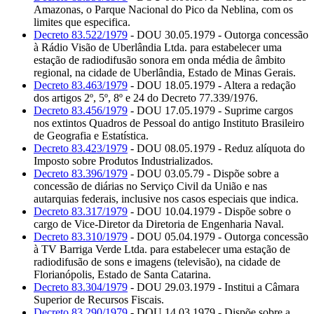
Amazonas, o Parque Nacional do Pico da Neblina, com os
limites que especifica.
Decreto 83.522/1979
- DOU 30.05.1979 - Outorga concessão
à Rádio Visão de Uberlândia Ltda. para estabelecer uma
estação de radiodifusão sonora em onda média de âmbito
regional, na cidade de Uberlândia, Estado de Minas Gerais.
Decreto 83.463/1979
- DOU 18.05.1979 - Altera a redação
dos artigos 2º, 5º, 8º e 24 do Decreto 77.339/1976.
Decreto 83.456/1979
- DOU 17.05.1979 - Suprime cargos
nos extintos Quadros de Pessoal do antigo Instituto Brasileiro
de Geografia e Estatística.
Decreto 83.423/1979
- DOU 08.05.1979 - Reduz alíquota do
Imposto sobre Produtos Industrializados.
Decreto 83.396/1979
- DOU 03.05.79 - Dispõe sobre a
concessão de diárias no Serviço Civil da União e nas
autarquias federais, inclusive nos casos especiais que indica.
Decreto 83.317/1979
- DOU 10.04.1979 - Dispõe sobre o
cargo de Vice-Diretor da Diretoria de Engenharia Naval.
Decreto 83.310/1979
- DOU 05.04.1979 - Outorga concessão
à TV Barriga Verde Ltda. para estabelecer uma estação de
radiodifusão de sons e imagens (televisão), na cidade de
Florianópolis, Estado de Santa Catarina.
Decreto 83.304/1979
- DOU 29.03.1979 - Institui a Câmara
Superior de Recursos Fiscais.
Decreto 83.290/1979
- DOU 14.03.1979 - Dispõe sobre a