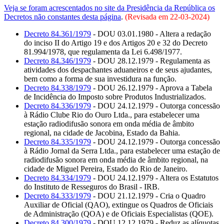
Veja se foram acrescentados no site da Presidência da República os
Decretos não constantes desta página
.
(Revisada em
22-03-2024
)
Decreto 84.361/1979
- DOU 03.01.1980 - Altera a redação
do inciso II do Artigo 19 e dos Artigos 20 e 32 do Decreto
81.994/1978, que regulamenta da Lei 6.498/1977.
Decreto 84.346/1979
- DOU 28.12.1979 - Regulamenta as
atividades dos despachantes aduaneiros e de seus ajudantes,
bem como a forma de sua investidura na função.
Decreto 84.338/1979
- DOU 26.12.1979 - Aprova a Tabela
de Incidência do Imposto sobre Produtos Industrializados.
Decreto 84.336/1979
- DOU 24.12.1979 - Outorga concessão
à Rádio Clube Rio do Ouro Ltda., para estabelecer uma
estação radiodifusão sonora em onda média de âmbito
regional, na cidade de Jacobina, Estado da Bahia.
Decreto 84.335/1979
- DOU 24.12.1979 - Outorga concessão
à Rádio Jornal da Serra Ltda., para estabelecer uma estação de
radiodifusão sonora em onda média de âmbito regional, na
cidade de Miguel Pereira, Estado do Rio de Janeiro.
Decreto 84.334/1979
- DOU 24.12.1979 - Altera os Estatutos
do Instituto de Resseguros do Brasil - IRB.
Decreto 84.333/1979
- DOU 21.12.1979 - Cria o Quadro
Auxiliar de Oficial (QAO), extingue os Quadros de Oficiais
de Administração (QOA) e de Oficiais Especialistas (QOE).
Decreto 84.300/1979
- DOU 12.12.1979 - Reduz as alíquotas