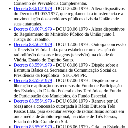
Conselho de Previdência Complementar.
Decreto 83.614/1979
- DOU 26.06.1979 - Altera dispositivos
do Decreto 81.053/1977, que regulamenta a transferência e a
movimentação dos servidores públicos civis da União e de
suas autarquias.
Decreto 83.607/1979
- DOU 20.06.1979 - Altera dispositivos
do Regulamento do Ministério Público da União junto à
Justiça do Trabalho.
Decreto 83.562/1979
- DOU 12.06.1979 - Outorga concessão
à Televisão Vitória Ltda. para estabelecer uma estação de
radiodifusão de sons e imagens (televisão), na cidade de
Vitória, Estado do Espírito Santo.
Decreto 83.559/1979
- DOU 08.06.1979 - Dispõe sobre a
Estrutura Básica da Secretaria de Comunicação Social da
Presidência da República - SECOM-PR.
Decreto 83.556/1979
- DOU 07.06.1979 - Dispõe sobre a
liberação e aplicação dos recursos do Fundo de Participação
dos Estados, do Distrito Federal e dos Territórios, do Fundo
de Participação dos Municípios, do Fundo Especial.
Decreto 83.555/1979
- DOU 06.06.1979 - Renova por 10
(dez) anos a concessão outorgada à Rádio Difusora Três
Passos Ltda. para executar serviço de radiodifusão sonora em
onda média de âmbito regional, na cidade de Três Passos,
Estado do Rio Grande do Sul.
Decreto 83.550/1979
- DOU 06.06.1979 - Cria, no Estado do