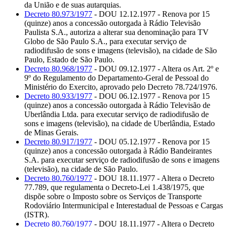
da União e de suas autarquias.
Decreto 80.973/1977
- DOU 12.12.1977 - Renova por 15
(quinze) anos a concessão outorgada à Rádio Televisão
Paulista S.A., autoriza a alterar sua denominação para TV
Globo de São Paulo S.A., para executar serviço de
radiodifusão de sons e imagens (televisão), na cidade de São
Paulo, Estado de São Paulo.
Decreto 80.968/1977
- DOU 09.12.1977 - Altera os Art. 2º e
9º do Regulamento do Departamento-Geral de Pessoal do
Ministério do Exercito, aprovado pelo Decreto 78.724/1976.
Decreto 80.933/1977
- DOU 06.12.1977 - Renova por 15
(quinze) anos a concessão outorgada à Rádio Televisão de
Uberlândia Ltda. para executar serviço de radiodifusão de
sons e imagens (televisão), na cidade de Uberlândia, Estado
de Minas Gerais.
Decreto 80.917/1977
- DOU 05.12.1977 - Renova por 15
(quinze) anos a concessão outorgada à Rádio Bandeirantes
S.A. para executar serviço de radiodifusão de sons e imagens
(televisão), na cidade de São Paulo.
Decreto 80.760/1977
- DOU 18.11.1977 - Altera o Decreto
77.789, que regulamenta o Decreto-Lei 1.438/1975, que
dispõe sobre o Imposto sobre os Serviços de Transporte
Rodoviário Intermunicipal e Interestadual de Pessoas e Cargas
(ISTR).
Decreto 80.760/1977
- DOU 18.11.1977 - Altera o Decreto