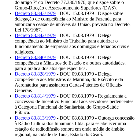
do artigo 7º do Decreto 77.336/1976, que dispõe sobre o
Grupo-Direção e Assessoramento Superiores (DAS).
Decreto 83.843/1979
- DOU 15.08.1979 - Dispõe sobre
delegação de competência ao Ministro da Fazenda para
autorizar a cessão de imóveis da União, prevista no Decreto-
Lei 178/1967.
Decreto 83.842/1979
- DOU 15.08.1979 - Delega
competência ao Ministro do Trabalho para autorizar o
funcionamento de empresas aos domingos e feriados civis e
religiosos.
Decreto 83.840/1979
- DOU 15.08.1979 - Delega
competência a Ministros de Estado e a outras autoridades,
para a prática dos atos que especifica.
Decreto 83.828/1979
- DOU 09.08.1979 - Delega
competência aos Ministros da Marinha, do Exército e da
Aeronáutica para assinarem Cartas-Patentes de Oficiais-
Generais
Decreto 83.814/1979
- DOU 09.08.1979 - Regulamenta a
concessão de Incentivo Funcional aos servidores pertencentes
à Categoria Funcional de Sanitarista, do Grupo-Saúde
Pública.
Decreto 83.813/1979
- DOU 08.08.1979 - Outorga concessão
à Rádio Cultura dos Inhamuns Ltda. para estabelecer uma
estação de radiodifusão sonora em onda média de âmbito
regional, na cidade de Tauá, Estado do Ceará.