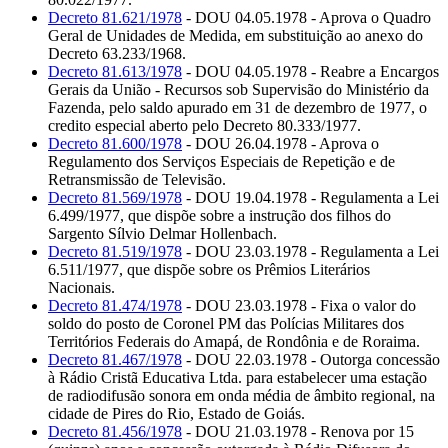
Decreto 81.621/1978
- DOU 04.05.1978 - Aprova o Quadro
Geral de Unidades de Medida, em substituição ao anexo do
Decreto 63.233/1968.
Decreto 81.613/1978
- DOU 04.05.1978 - Reabre a Encargos
Gerais da União - Recursos sob Supervisão do Ministério da
Fazenda, pelo saldo apurado em 31 de dezembro de 1977, o
credito especial aberto pelo Decreto 80.333/1977.
Decreto 81.600/1978
- DOU 26.04.1978 - Aprova o
Regulamento dos Serviços Especiais de Repetição e de
Retransmissão de Televisão.
Decreto 81.569/1978
- DOU 19.04.1978 - Regulamenta a Lei
6.499/1977, que dispõe sobre a instrução dos filhos do
Sargento Sílvio Delmar Hollenbach.
Decreto 81.519/1978
- DOU 23.03.1978 - Regulamenta a Lei
6.511/1977, que dispõe sobre os Prêmios Literários
Nacionais.
Decreto 81.474/1978
- DOU 23.03.1978 - Fixa o valor do
soldo do posto de Coronel PM das Polícias Militares dos
Territórios Federais do Amapá, de Rondônia e de Roraima.
Decreto 81.467/1978
- DOU 22.03.1978 - Outorga concessão
à Rádio Cristã Educativa Ltda. para estabelecer uma estação
de radiodifusão sonora em onda média de âmbito regional, na
cidade de Pires do Rio, Estado de Goiás.
Decreto 81.456/1978
- DOU 21.03.1978 - Renova por 15