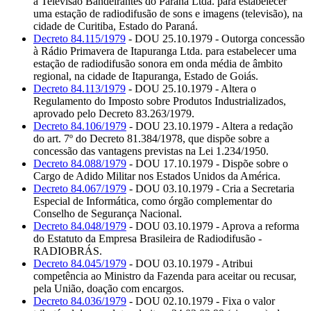
à Televisão Bandeirantes do Paraná Ltda. para estabelecer
uma estação de radiodifusão de sons e imagens (televisão), na
cidade de Curitiba, Estado do Paraná.
Decreto 84.115/1979
- DOU 25.10.1979 - Outorga concessão
à Rádio Primavera de Itapuranga Ltda. para estabelecer uma
estação de radiodifusão sonora em onda média de âmbito
regional, na cidade de Itapuranga, Estado de Goiás.
Decreto 84.113/1979
- DOU 25.10.1979 - Altera o
Regulamento do Imposto sobre Produtos Industrializados,
aprovado pelo Decreto 83.263/1979.
Decreto 84.106/1979
- DOU 23.10.1979 - Altera a redação
do art. 7º do Decreto 81.384/1978, que dispõe sobre a
concessão das vantagens previstas na Lei 1.234/1950.
Decreto 84.088/1979
- DOU 17.10.1979 - Dispõe sobre o
Cargo de Adido Militar nos Estados Unidos da América.
Decreto 84.067/1979
- DOU 03.10.1979 - Cria a Secretaria
Especial de Informática, como órgão complementar do
Conselho de Segurança Nacional.
Decreto 84.048/1979
- DOU 03.10.1979 - Aprova a reforma
do Estatuto da Empresa Brasileira de Radiodifusão -
RADIOBRÁS.
Decreto 84.045/1979
- DOU 03.10.1979 - Atribui
competência ao Ministro da Fazenda para aceitar ou recusar,
pela União, doação com encargos.
Decreto 84.036/1979
- DOU 02.10.1979 - Fixa o valor