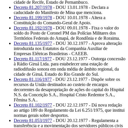
cidade de Recife, Estado de Pernambuco.
Decreto 81.207/1978
- DOU 13.01.1978 - Declara a
caducidade do Manifesto de Mina que menciona.
Decreto 81.199/1978
- DOU 10.01.1978 - Altera a
Constituição do Comando-Geral de Apoio.
Decreto 81.192/1978
- DOU 09.01.1978 - Fixa o valor do
soldo do Posto de Coronel PM das Polícias Militares dos
Territórios Federais do Amapá, de Rondônia e de Roraima.
Decreto 81.135/1977
- DOU 30.12.1977 - Aprova alteração
introduzida nos Estatutos da Companhia Auxiliar de
Empresas Elétricas Brasileiras - CAEEB.
Decreto 81.117/1977
- DOU 23.12.1977 - Outorga concessão
à Rádio Giruá Ltda. para estabelecer uma estação de
radiodifusão sonora em onda média de âmbito regional, da
cidade de Giruá, Estado do Rio Grande do Sul.
Decreto 81.116/1977
- DOU 23.12.1977 - Dispõe sobre os
recursos da União destinados ao custeio de encargos
decorrentes da desapropriação de ações do capital do Hispital
N.S. da Conceição S.A., Hospital Cristo Redentor S.A.,
Fêmina S.A..
Decreto 81.102/1977
- DOU 22.12.1977 - Dá nova redação
ao artigo 189 do Regulamento da Lei 6.251/1975, que institui
normas gerais sobre desportos.
Decreto 81.053/1977
- DOU 20.12.1977 - Regulamenta a
transferência e a movimentação dos servidores públicos civis