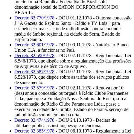
funcionar na República Federativa do Brasil sob a
denominação social de EATON CORPORATION DO
BRASIL.
Decreto 82.770/1978
- DOU 01.12.1978 - Outorga concessão
à "A Gazeta do Espírito Santo - Rádio e TV Ltda." para
estabelecer uma estação de radiodifusão sonora em onde
média de âmbito regional, na cidade de Serra, Estado do
Espírito Santo.
Decreto 82.601/1978
- DOU 09.11.1978 - Autoriza o Banco
Union C.A. a funcionar no País.
Decreto 82.590/1978
- DOU 07.11.1978 - Regulamenta a Lei
6.546/1978, que dispõe sobre a regulamentação das profissões
de Arquivista e de técnico de Arquivo.
Decreto 82.587/1978
- DOU 07.11.1978 - Regulamenta a Lei
6.528/1978, que dispõe sobre as tarifas dos serviços públicos
de saneamento.
Decreto 82.579/1978
- DOU 02.11.1978 - Renova por 10
(dez) anos a concessão outorgada à Rádio Clube Paranaense
Ltda., para que a Fundação Nossa Senhora do Rocio, sob a
denominação de Rádio Clube Paranaense Ltda., passe a
executar na cidade de Curitiba, Estado do Paraná, serviço de
radiodifusão sonora em onda curta.
Decreto 82.474/1978
- DOU 24.10.1978 - Declara de
utilidade pública as instituições que menciona.
Decreto 82.385/1978
- DOU 06.10.1978 - Regulamenta a Lei