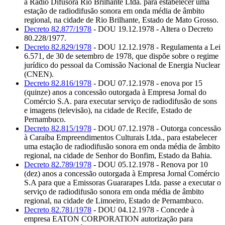
à Rádio Difusora Rio Brilhante Ltda. para estabelecer uma
estação de radiodifusão sonora em onda média de âmbito
regional, na cidade de Rio Brilhante, Estado de Mato Grosso.
Decreto 82.877/1978
- DOU 19.12.1978 - Altera o Decreto
80.228/1977.
Decreto 82.829/1978
- DOU 12.12.1978 - Regulamenta a Lei
6.571, de 30 de setembro de 1978, que dispõe sobre o regime
jurídico do pessoal da Comissão Nacional de Energia Nuclear
(CNEN).
Decreto 82.816/1978
- DOU 07.12.1978 - enova por 15
(quinze) anos a concessão outorgada à Empresa Jornal do
Comércio S.A. para executar serviço de radiodifusão de sons
e imagens (televisão), na cidade de Recife, Estado de
Pernambuco.
Decreto 82.815/1978
- DOU 07.12.1978 - Outorga concessão
à Caraíba Empreendimentos Culturais Ltda., para estabelecer
uma estação de radiodifusão sonora em onda média de âmbito
regional, na cidade de Senhor do Bonfim, Estado da Bahia.
Decreto 82.789/1978
- DOU 05.12.1978 - Renova por 10
(dez) anos a concessão outorgada à Empresa Jornal Comércio
S.A para que a Emissoras Guararapes Ltda. passe a executar o
serviço de radiodifusão sonora em onda média de âmbito
regional, na cidade de Limoeiro, Estado de Pernambuco.
Decreto 82.781/1978
- DOU 04.12.1978 - Concede à
empresa EATON CORPORATION autorização para