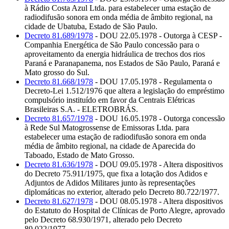
à Rádio Costa Azul Ltda. para estabelecer uma estação de
radiodifusão sonora em onda média de âmbito regional, na
cidade de Ubatuba, Estado de São Paulo.
Decreto 81.689/1978
- DOU 22.05.1978 - Outorga à CESP -
Companhia Energética de São Paulo concessão para o
aproveitamento da energia hidráulica de trechos dos rios
Paraná e Paranapanema, nos Estados de São Paulo, Paraná e
Mato grosso do Sul.
Decreto 81.668/1978
- DOU 17.05.1978 - Regulamenta o
Decreto-Lei 1.512/1976 que altera a legislação do empréstimo
compulsório instituído em favor da Centrais Elétricas
Brasileiras S.A. - ELETROBRÁS.
Decreto 81.657/1978
- DOU 16.05.1978 - Outorga concessão
à Rede Sul Matogrossense de Emissoras Ltda. para
estabelecer uma estação de radiodifusão sonora em onda
média de âmbito regional, na cidade de Aparecida do
Taboado, Estado de Mato Grosso.
Decreto 81.636/1978
- DOU 09.05.1978 - Altera dispositivos
do Decreto 75.911/1975, que fixa a lotação dos Adidos e
Adjuntos de Adidos Militares junto às representações
diplomáticas no exterior, alterado pelo Decreto 80.722/1977.
Decreto 81.627/1978
- DOU 08.05.1978 - Altera dispositivos
do Estatuto do Hospital de Clínicas de Porto Alegre, aprovado
pelo Decreto 68.930/1971, alterado pelo Decreto
80.022/1977.