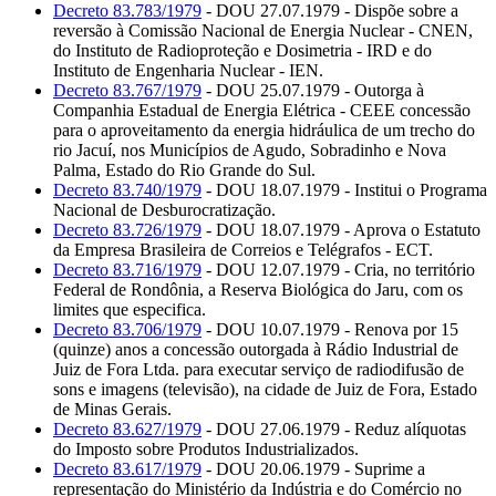
Decreto 83.783/1979
- DOU 27.07.1979 - Dispõe sobre a
reversão à Comissão Nacional de Energia Nuclear - CNEN,
do Instituto de Radioproteção e Dosimetria - IRD e do
Instituto de Engenharia Nuclear - IEN.
Decreto 83.767/1979
- DOU 25.07.1979 - Outorga à
Companhia Estadual de Energia Elétrica - CEEE concessão
para o aproveitamento da energia hidráulica de um trecho do
rio Jacuí, nos Municípios de Agudo, Sobradinho e Nova
Palma, Estado do Rio Grande do Sul.
Decreto 83.740/1979
- DOU 18.07.1979 - Institui o Programa
Nacional de Desburocratização.
Decreto 83.726/1979
- DOU 18.07.1979 - Aprova o Estatuto
da Empresa Brasileira de Correios e Telégrafos - ECT.
Decreto 83.716/1979
- DOU 12.07.1979 - Cria, no território
Federal de Rondônia, a Reserva Biológica do Jaru, com os
limites que especifica.
Decreto 83.706/1979
- DOU 10.07.1979 - Renova por 15
(quinze) anos a concessão outorgada à Rádio Industrial de
Juiz de Fora Ltda. para executar serviço de radiodifusão de
sons e imagens (televisão), na cidade de Juiz de Fora, Estado
de Minas Gerais.
Decreto 83.627/1979
- DOU 27.06.1979 - Reduz alíquotas
do Imposto sobre Produtos Industrializados.
Decreto 83.617/1979
- DOU 20.06.1979 - Suprime a
representação do Ministério da Indústria e do Comércio no