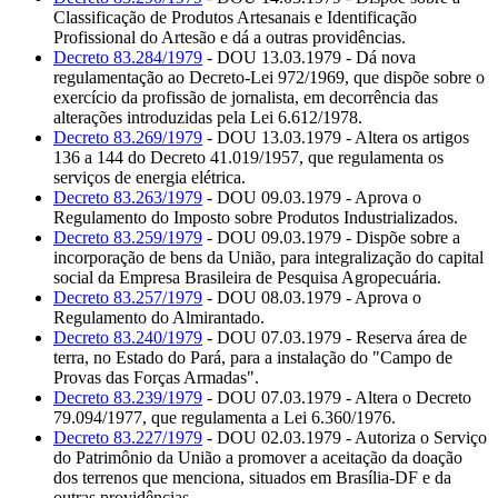
Classificação de Produtos Artesanais e Identificação
Profissional do Artesão e dá a outras providências.
Decreto 83.284/1979
- DOU 13.03.1979 - Dá nova
regulamentação ao Decreto-Lei 972/1969, que dispõe sobre o
exercício da profissão de jornalista, em decorrência das
alterações introduzidas pela Lei 6.612/1978.
Decreto 83.269/1979
- DOU 13.03.1979 - Altera os artigos
136 a 144 do Decreto 41.019/1957, que regulamenta os
serviços de energia elétrica.
Decreto 83.263/1979
- DOU 09.03.1979 - Aprova o
Regulamento do Imposto sobre Produtos Industrializados.
Decreto 83.259/1979
- DOU 09.03.1979 - Dispõe sobre a
incorporação de bens da União, para integralização do capital
social da Empresa Brasileira de Pesquisa Agropecuária.
Decreto 83.257/1979
- DOU 08.03.1979 - Aprova o
Regulamento do Almirantado.
Decreto 83.240/1979
- DOU 07.03.1979 - Reserva área de
terra, no Estado do Pará, para a instalação do "Campo de
Provas das Forças Armadas".
Decreto 83.239/1979
- DOU 07.03.1979 - Altera o Decreto
79.094/1977, que regulamenta a Lei 6.360/1976.
Decreto 83.227/1979
- DOU 02.03.1979 - Autoriza o Serviço
do Patrimônio da União a promover a aceitação da doação
dos terrenos que menciona, situados em Brasília-DF e da
outras providências.