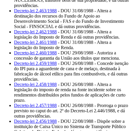
NUCLEBRÁS, transfere bens de sua propriedade, e dá outras
providências.
Decreto-lei 2.463/1988
- DOU 31/08/1988 - Altera a
destinação dos recursos do Fundo de Apoio ao
Desenvolvimento Social - FAS e do Fundo de Investimento
Social - FINSOCIAL e dá outras providências.
Decreto-lei 2.462/1988
- DOU 31/08/1988 - Altera a
legislação do Imposto de Renda e dá outras providências.
Decreto-lei 2.461/1988
- DOU 31/08/1988 - Altera a
legislação do Imposto de Renda.
Decreto-lei 2.460/1988
- DOU 29/08/1988 - Autoriza a
concessão de garantia da União aos títulos que menciona.
Decreto-lei 2.459/1988
- DOU 26/08/1988 - Concede isenção
do IPI para a aguardente de cana e de melaço, destinada à
fabricação de álcool etílico para fins combustíveis, e dá outras
providências.
Decreto-lei 2.458/1988
- DOU 26/08/1988 - Altera a
legislação do imposto de renda na fonte incidente sobre os
rendimentos distribuídos pelos fundos de aplicações de curto
prazo.
Decreto-lei 2.457/1988
- DOU 26/08/1988 - Prorroga o prazo
previsto no caput do art. 2º do Decreto-Lei 2.446/1988, e dá
outras providências.
Decreto-lei 2.456/1988
- DOU 22/08/1988 - Dispõe sobre a
instituição de Caixa Único no Sistema de Transporte Público