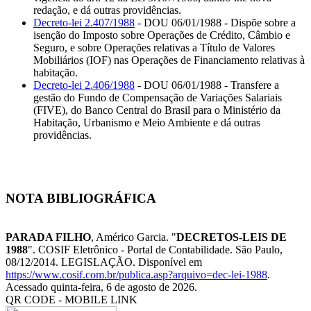
redação, e dá outras providências.
Decreto-lei 2.407/1988
- DOU 06/01/1988 - Dispõe sobre a
isenção do Imposto sobre Operações de Crédito, Câmbio e
Seguro, e sobre Operações relativas a Título de Valores
Mobiliários (IOF) nas Operações de Financiamento relativas à
habitação.
Decreto-lei 2.406/1988
- DOU 06/01/1988 - Transfere a
gestão do Fundo de Compensação de Variações Salariais
(FIVE), do Banco Central do Brasil para o Ministério da
Habitação, Urbanismo e Meio Ambiente e dá outras
providências.
NOTA BIBLIOGRÁFICA
PARADA FILHO
, Américo Garcia. "
DECRETOS-LEIS DE
1988
". COSIF Eletrônico - Portal de Contabilidade. São Paulo,
08/12/2014. LEGISLAÇÃO. Disponível em
https://www.cosif.com.br/publica.asp?arquivo=dec-lei-1988
.
Acessado quinta-feira, 6 de agosto de 2026.
QR CODE - MOBILE LINK