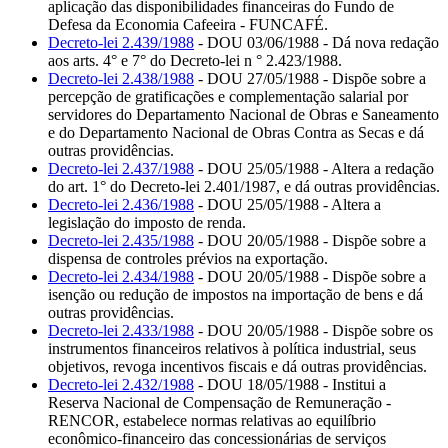
aplicação das disponibilidades financeiras do Fundo de
Defesa da Economia Cafeeira - FUNCAFÉ.
Decreto-lei 2.439/1988
- DOU 03/06/1988 - Dá nova redação
aos arts. 4° e 7° do Decreto-lei n ° 2.423/1988.
Decreto-lei 2.438/1988
- DOU 27/05/1988 - Dispõe sobre a
percepção de gratificações e complementação salarial por
servidores do Departamento Nacional de Obras e Saneamento
e do Departamento Nacional de Obras Contra as Secas e dá
outras providências.
Decreto-lei 2.437/1988
- DOU 25/05/1988 - Altera a redação
do art. 1° do Decreto-lei 2.401/1987, e dá outras providências.
Decreto-lei 2.436/1988
- DOU 25/05/1988 - Altera a
legislação do imposto de renda.
Decreto-lei 2.435/1988
- DOU 20/05/1988 - Dispõe sobre a
dispensa de controles prévios na exportação.
Decreto-lei 2.434/1988
- DOU 20/05/1988 - Dispõe sobre a
isenção ou redução de impostos na importação de bens e dá
outras providências.
Decreto-lei 2.433/1988
- DOU 20/05/1988 - Dispõe sobre os
instrumentos financeiros relativos à política industrial, seus
objetivos, revoga incentivos fiscais e dá outras providências.
Decreto-lei 2.432/1988
- DOU 18/05/1988 - Institui a
Reserva Nacional de Compensação de Remuneração -
RENCOR, estabelece normas relativas ao equilíbrio
econômico-financeiro das concessionárias de serviços