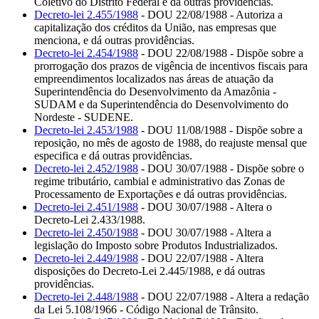
Coletivo do Distrito Federal e dá outras providências.
Decreto-lei 2.455/1988
- DOU 22/08/1988 - Autoriza a
capitalização dos créditos da União, nas empresas que
menciona, e dá outras providências.
Decreto-lei 2.454/1988
- DOU 22/08/1988 - Dispõe sobre a
prorrogação dos prazos de vigência de incentivos fiscais para
empreendimentos localizados nas áreas de atuação da
Superintendência do Desenvolvimento da Amazônia -
SUDAM e da Superintendência do Desenvolvimento do
Nordeste - SUDENE.
Decreto-lei 2.453/1988
- DOU 11/08/1988 - Dispõe sobre a
reposição, no mês de agosto de 1988, do reajuste mensal que
especifica e dá outras providências.
Decreto-lei 2.452/1988
- DOU 30/07/1988 - Dispõe sobre o
regime tributário, cambial e administrativo das Zonas de
Processamento de Exportações e dá outras providências.
Decreto-lei 2.451/1988
- DOU 30/07/1988 - Altera o
Decreto-Lei 2.433/1988.
Decreto-lei 2.450/1988
- DOU 30/07/1988 - Altera a
legislação do Imposto sobre Produtos Industrializados.
Decreto-lei 2.449/1988
- DOU 22/07/1988 - Altera
disposições do Decreto-Lei 2.445/1988, e dá outras
providências.
Decreto-lei 2.448/1988
- DOU 22/07/1988 - Altera a redação
da Lei 5.108/1966 - Código Nacional de Trânsito.