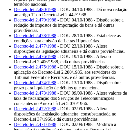
território nacional.
Decreto-lei 2.480/1988
- DOU 04/10/1988 - Dá nova redação
ao artigo 1° do Decreto-Lei 2.442/1988.
Decreto-lei 2.479/1988
- DOU 04/10/1988 - Dispõe sobre a
redução de impostos de importação de bens e dá outras
providências.
Decreto-lei 2.478/1988
- DOU 28/10/1988 - Estabelece as
condições para emissão de Letras Hipotecárias.
Decreto-lei 2.477/1988
- DOU 23/10/1988 - Altera
disposições da legislação aduaneira e dá outras providências.
Decreto-lei 2.476/1988
- DOU 19/10/1988 - Altera o
Decreto-Lei 2.406/1988, e dá outras providências.
Decreto-lei 2.475/1988
- DOU 15/10/1988 - Dispõe sobre a
aplicação do Decreto-Lei 2.280/1985, aos servidores do
Tribunal Federal de Recursos, e dá outras providências.
Decreto-lei 2.474/1988
- DOU 13/10/1988 - Dispõe sobre
prazo para liquidação de débitos que menciona.
Decreto-lei 2.473/1988
- DOU 09/09/1988 - Altera valores da
taxa de fiscalização dos Serviços de Telecomunicações
constantes no Anexo I à Lei 5.070/1966.
Decreto-lei 2.472/1988
- DOU 02/09/1988 - Altera
disposições da legislação aduaneira, consubstanciada no
Decreto-Lei 37/1966,e dá outras providências.
Decreto-lei 2.471/1988
- DOU 02/09/1988 - Modifica a
legislação à contribuição de que tratam o Decreto-Lei