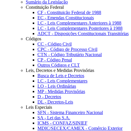
Sumário da Legislação
Constituição Federal
CF - Constituição Federal de 1988
EC - Emendas Constitucionais
LC - Leis Complementares Anteriores à 1988
LC - Leis Complementares Posteriores à 1988
ADCT - Disposições Constitucionais Transitórias
Códigos
CC - Código Civil
CPC - Código de Processo Civil
CTN - Código Tributário Nacional
CP - Código Penal
Outros Códigos e CLT
Leis, Decretos e Medidas Provisórias
Busca de Leis e Decretos
LC - Leis Complementares
LO - Leis Ordinárias
MP - Medidas Provisórias
D - Decretos
DL - Decretos-Leis
Leis Especiais
SFN - Sistema Financeiro Nacional
SA - Lei das S.A.
ICMS - CONFAZ/SINIEF
MDIC/SECEX/CAMEX - Comércio Exterior