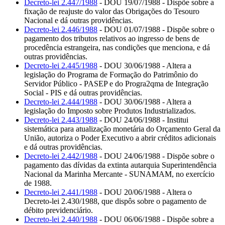
Decreto-lei 2.447/1988
- DOU 19/07/1988 - Dispõe sobre a
fixação de reajuste do valor das Obrigações do Tesouro
Nacional e dá outras providências.
Decreto-lei 2.446/1988
- DOU 01/07/1988 - Dispõe sobre o
pagamento dos tributos relativos ao ingresso de bens de
procedência estrangeira, nas condições que menciona, e dá
outras providências.
Decreto-lei 2.445/1988
- DOU 30/06/1988 - Altera a
legislação do Programa de Formação do Patrimônio do
Servidor Público - PASEP e do Progra2qma de Integração
Social - PIS e dá outras providências.
Decreto-lei 2.444/1988
- DOU 30/06/1988 - Altera a
legislação do Imposto sobre Produtos Industrializados.
Decreto-lei 2.443/1988
- DOU 24/06/1988 - Institui
sistemática para atualização monetária do Orçamento Geral da
União, autoriza o Poder Executivo a abrir créditos adicionais
e dá outras providências.
Decreto-lei 2.442/1988
- DOU 24/06/1988 - Dispõe sobre o
pagamento das dívidas da extinta autarquia Superintendência
Nacional da Marinha Mercante - SUNAMAM, no exercício
de 1988.
Decreto-lei 2.441/1988
- DOU 20/06/1988 - Altera o
Decreto-lei 2.430/1988, que dispôs sobre o pagamento de
débito previdenciário.
Decreto-lei 2.440/1988
- DOU 06/06/1988 - Dispõe sobre a