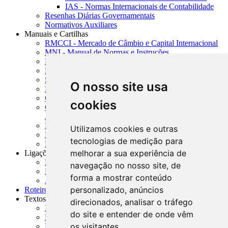
IAS - Normas Internacionais de Contabilidade
Resenhas Diárias Governamentais
Normativos Auxiliares
Manuais e Cartilhas
RMCCI - Mercado de Câmbio e Capital Internacional
MNI - Manual de Normas e Instruções
MTVM - Manual de Títulos e Valores Mobiliários
MCR - Manual de Crédito Rural
SISORF - Manual de Organização do SFN
O nosso site usa
MASUP - Manual de Supervisão Bancária
CADOC - Catálogo de Documentos
cookies
CNAE-CONCLA - Classificação Nacional de
Atividades Econômicas
PMF - Cartilhas do BCB
Utilizamos cookies e outras
Manuais Auxiliares do BCB e Cosif-e
tecnologias de medição para
Resenhas Diárias Governamentais
melhorar a sua experiência de
Ligações Externas
Links Úteis
navegação no nosso site, de
Presidência da República
forma a mostrar conteúdo
Agências Nacionais Reguladoras
personalizado, anúncios
Roteiros para Estudos
Textos
direcionados, analisar o tráfego
Índice de Textos
do site e entender de onde vêm
Editorial
os visitantes.
Monografias