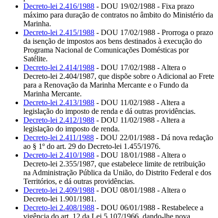
Decreto-lei 2.416/1988
- DOU 19/02/1988 - Fixa prazo
máximo para duração de contratos no âmbito do Ministério da
Marinha.
Decreto-lei 2.415/1988
- DOU 17/02/1988 - Prorroga o prazo
da isenção de impostos aos bens destinados à execução do
Programa Nacional de Comunicações Domésticas por
Satélite.
Decreto-lei 2.414/1988
- DOU 17/02/1988 - Altera o
Decreto-lei 2.404/1987, que dispõe sobre o Adicional ao Frete
para a Renovação da Marinha Mercante e o Fundo da
Marinha Mercante.
Decreto-lei 2.413/1988
- DOU 11/02/1988 - Altera a
legislação do imposto de renda e dá outras providências.
Decreto-lei 2.412/1988
- DOU 11/02/1988 - Altera a
legislação do imposto de renda.
Decreto-lei 2.411/1988
- DOU 22/01/1988 - Dá nova redação
ao § 1º do art. 29 do Decreto-lei 1.455/1976.
Decreto-lei 2.410/1988
- DOU 18/01/1988 - Altera o
Decreto-lei 2.355/1987, que estabelece limite de retribuição
na Administração Pública da União, do Distrito Federal e dos
Territórios, e dá outras providências.
Decreto-lei 2.409/1988
- DOU 08/01/1988 - Altera o
Decreto-lei 1.901/1981.
Decreto-lei 2.408/1988
- DOU 06/01/1988 - Restabelece a
vigência do art. 12 da Lei 5.107/1966, dando-lhe nova