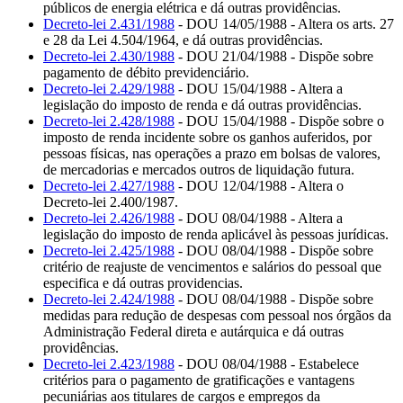
públicos de energia elétrica e dá outras providências.
Decreto-lei 2.431/1988
- DOU 14/05/1988 - Altera os arts. 27
e 28 da Lei 4.504/1964, e dá outras providências.
Decreto-lei 2.430/1988
- DOU 21/04/1988 - Dispõe sobre
pagamento de débito previdenciário.
Decreto-lei 2.429/1988
- DOU 15/04/1988 - Altera a
legislação do imposto de renda e dá outras providências.
Decreto-lei 2.428/1988
- DOU 15/04/1988 - Dispõe sobre o
imposto de renda incidente sobre os ganhos auferidos, por
pessoas físicas, nas operações a prazo em bolsas de valores,
de mercadorias e mercados outros de liquidação futura.
Decreto-lei 2.427/1988
- DOU 12/04/1988 - Altera o
Decreto-lei 2.400/1987.
Decreto-lei 2.426/1988
- DOU 08/04/1988 - Altera a
legislação do imposto de renda aplicável às pessoas jurídicas.
Decreto-lei 2.425/1988
- DOU 08/04/1988 - Dispõe sobre
critério de reajuste de vencimentos e salários do pessoal que
especifica e dá outras providencias.
Decreto-lei 2.424/1988
- DOU 08/04/1988 - Dispõe sobre
medidas para redução de despesas com pessoal nos órgãos da
Administração Federal direta e autárquica e dá outras
providências.
Decreto-lei 2.423/1988
- DOU 08/04/1988 - Estabelece
critérios para o pagamento de gratificações e vantagens
pecuniárias aos titulares de cargos e empregos da