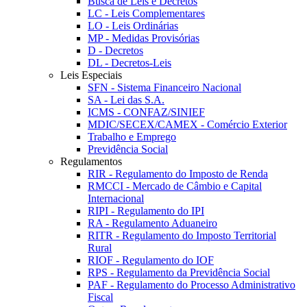
Busca de Leis e Decretos
LC - Leis Complementares
LO - Leis Ordinárias
MP - Medidas Provisórias
D - Decretos
DL - Decretos-Leis
Leis Especiais
SFN - Sistema Financeiro Nacional
SA - Lei das S.A.
ICMS - CONFAZ/SINIEF
MDIC/SECEX/CAMEX - Comércio Exterior
Trabalho e Emprego
Previdência Social
Regulamentos
RIR - Regulamento do Imposto de Renda
RMCCI - Mercado de Câmbio e Capital
Internacional
RIPI - Regulamento do IPI
RA - Regulamento Aduaneiro
RITR - Regulamento do Imposto Territorial
Rural
RIOF - Regulamento do IOF
RPS - Regulamento da Previdência Social
PAF - Regulamento do Processo Administrativo
Fiscal