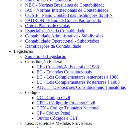
NBC - Normas Brasileiras de Contabilidade
IAS - Normas Internacionais de Contabilidade
COSIF - Plano Contábil das Instituições do SFN
PADRON - Plano de Contas Padronizado
Outros Planos de Contas
Especializações da Contabilidade
Contabilidade Administrativa - Subdivisões
Contabilidade Operacional - Subdivisões
Ramificações da Contabilidade
Legislação
Sumário da Legislação
Constituição Federal
CF - Constituição Federal de 1988
EC - Emendas Constitucionais
LC - Leis Complementares Anteriores à 1988
LC - Leis Complementares Posteriores à 1988
ADCT - Disposições Constitucionais Transitórias
Códigos
CC - Código Civil
CPC - Código de Processo Civil
CTN - Código Tributário Nacional
CP - Código Penal
Outros Códigos e CLT
Leis, Decretos e Medidas Provisórias