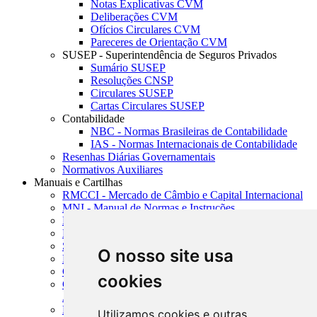
Notas Explicativas CVM
Deliberações CVM
Ofícios Circulares CVM
Pareceres de Orientação CVM
SUSEP - Superintendência de Seguros Privados
Sumário SUSEP
Resoluções CNSP
Circulares SUSEP
Cartas Circulares SUSEP
Contabilidade
NBC - Normas Brasileiras de Contabilidade
IAS - Normas Internacionais de Contabilidade
Resenhas Diárias Governamentais
Normativos Auxiliares
Manuais e Cartilhas
RMCCI - Mercado de Câmbio e Capital Internacional
MNI - Manual de Normas e Instruções
MTVM - Manual de Títulos e Valores Mobiliários
MCR - Manual de Crédito Rural
SISORF - Manual de Organização do SFN
O nosso site usa
MASUP - Manual de Supervisão Bancária
CADOC - Catálogo de Documentos
cookies
CNAE-CONCLA - Classificação Nacional de
Atividades Econômicas
PMF - Cartilhas do BCB
Utilizamos cookies e outras