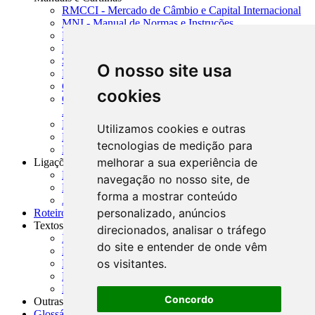
RMCCI - Mercado de Câmbio e Capital Internacional
MNI - Manual de Normas e Instruções
MTVM - Manual de Títulos e Valores Mobiliários
MCR - Manual de Crédito Rural
SISORF - Manual de Organização do SFN
O nosso site usa
MASUP - Manual de Supervisão Bancária
CADOC - Catálogo de Documentos
cookies
CNAE-CONCLA - Classificação Nacional de
Atividades Econômicas
PMF - Cartilhas do BCB
Utilizamos cookies e outras
Manuais Auxiliares do BCB e Cosif-e
tecnologias de medição para
Resenhas Diárias Governamentais
melhorar a sua experiência de
Ligações Externas
Links Úteis
navegação no nosso site, de
Presidência da República
forma a mostrar conteúdo
Agências Nacionais Reguladoras
personalizado, anúncios
Roteiros para Estudos
Textos
direcionados, analisar o tráfego
Índice de Textos
do site e entender de onde vêm
Editorial
os visitantes.
Monografias
Na Imprensa
Fórum de Discussão
Concordo
Outras ferramentas
Glossário