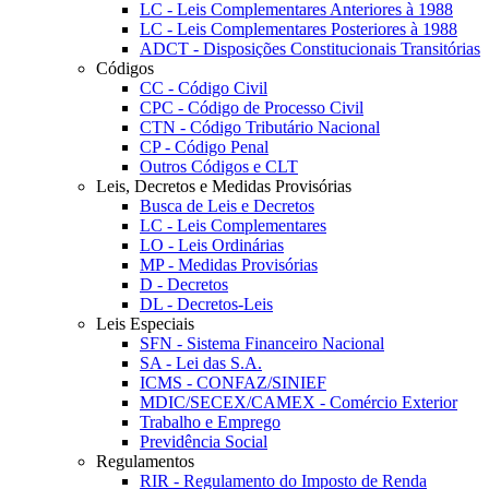
LC - Leis Complementares Anteriores à 1988
LC - Leis Complementares Posteriores à 1988
ADCT - Disposições Constitucionais Transitórias
Códigos
CC - Código Civil
CPC - Código de Processo Civil
CTN - Código Tributário Nacional
CP - Código Penal
Outros Códigos e CLT
Leis, Decretos e Medidas Provisórias
Busca de Leis e Decretos
LC - Leis Complementares
LO - Leis Ordinárias
MP - Medidas Provisórias
D - Decretos
DL - Decretos-Leis
Leis Especiais
SFN - Sistema Financeiro Nacional
SA - Lei das S.A.
ICMS - CONFAZ/SINIEF
MDIC/SECEX/CAMEX - Comércio Exterior
Trabalho e Emprego
Previdência Social
Regulamentos
RIR - Regulamento do Imposto de Renda