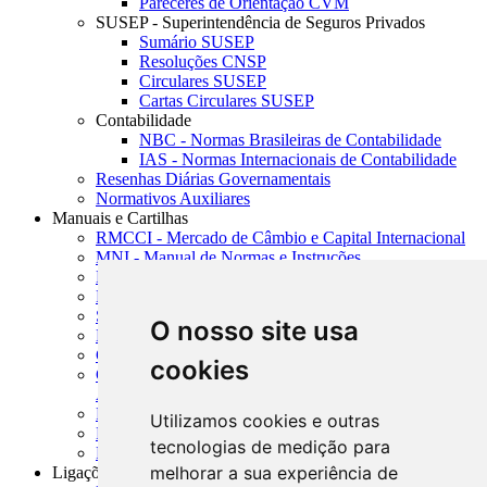
Pareceres de Orientação CVM
SUSEP - Superintendência de Seguros Privados
Sumário SUSEP
Resoluções CNSP
Circulares SUSEP
Cartas Circulares SUSEP
Contabilidade
NBC - Normas Brasileiras de Contabilidade
IAS - Normas Internacionais de Contabilidade
Resenhas Diárias Governamentais
Normativos Auxiliares
Manuais e Cartilhas
RMCCI - Mercado de Câmbio e Capital Internacional
MNI - Manual de Normas e Instruções
MTVM - Manual de Títulos e Valores Mobiliários
MCR - Manual de Crédito Rural
SISORF - Manual de Organização do SFN
O nosso site usa
MASUP - Manual de Supervisão Bancária
CADOC - Catálogo de Documentos
cookies
CNAE-CONCLA - Classificação Nacional de
Atividades Econômicas
PMF - Cartilhas do BCB
Utilizamos cookies e outras
Manuais Auxiliares do BCB e Cosif-e
tecnologias de medição para
Resenhas Diárias Governamentais
melhorar a sua experiência de
Ligações Externas