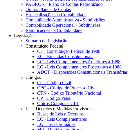
PADRON - Plano de Contas Padronizado
Outros Planos de Contas
Especializações da Contabilidade
Contabilidade Administrativa - Subdivisões
Contabilidade Operacional - Subdivisões
Ramificações da Contabilidade
Legislação
Sumário da Legislação
Constituição Federal
CF - Constituição Federal de 1988
EC - Emendas Constitucionais
LC - Leis Complementares Anteriores à 1988
LC - Leis Complementares Posteriores à 1988
ADCT - Disposições Constitucionais Transitórias
Códigos
CC - Código Civil
CPC - Código de Processo Civil
CTN - Código Tributário Nacional
CP - Código Penal
Outros Códigos e CLT
Leis, Decretos e Medidas Provisórias
Busca de Leis e Decretos
LC - Leis Complementares
LO - Leis Ordinárias
MP - Medidas Provisórias