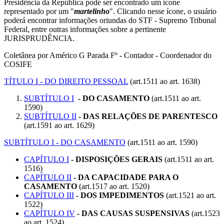
Presidência da República pode ser encontrado um ícone
representado por um "
martelinho
". Clicando nesse ícone, o usuário
poderá encontrar informações oriundas do STF - Supremo Tribunal
Federal, entre outras informações sobre a pertinente
JURISPRUDÊNCIA.
Coletânea por Américo G Parada Fº - Contador - Coordenador do
COSIFE
TÍTULO I - DO DIREITO PESSOAL
(art.1511 ao art. 1638)
SUBTÍTULO I
- DO CASAMENTO
(art.1511 ao art.
1590)
SUBTÍTULO II
- DAS RELAÇÕES DE PARENTESCO
(art.1591 ao art. 1629)
SUBTÍTULO I - DO CASAMENTO
(art.1511 ao art. 1590)
CAPÍTULO I
- DISPOSIÇÕES GERAIS
(art.1511 ao art.
1516)
CAPÍTULO II
- DA CAPACIDADE PARA O
CASAMENTO
(art.1517 ao art. 1520)
CAPÍTULO III
- DOS IMPEDIMENTOS
(art.1521 ao art.
1522)
CAPÍTULO IV
- DAS CAUSAS SUSPENSIVAS
(art.1523
ao art. 1524)