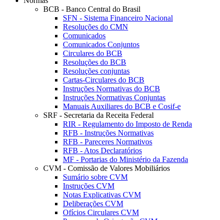
Normas
BCB - Banco Central do Brasil
SFN - Sistema Financeiro Nacional
Resoluções do CMN
Comunicados
Comunicados Conjuntos
Circulares do BCB
Resoluções do BCB
Resoluções conjuntas
Cartas-Circulares do BCB
Instruções Normativas do BCB
Instruções Normativas Conjuntas
Manuais Auxiliares do BCB e Cosif-e
SRF - Secretaria da Receita Federal
RIR - Regulamento do Imposto de Renda
RFB - Instruções Normativas
RFB - Pareceres Normativos
RFB - Atos Declaratórios
MF - Portarias do Ministério da Fazenda
CVM - Comissão de Valores Mobiliários
Sumário sobre CVM
Instruções CVM
Notas Explicativas CVM
Deliberações CVM
Ofícios Circulares CVM