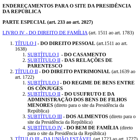
ENDEREÇAMENTOS PARA O SITE DA PRESIDÊNCIA
DA REPÚBLICA
PARTE ESPECIAL (art. 233 ao art. 2027)
LIVRO IV - DO DIREITO DE FAMÍLIA
(art. 1511 ao art. 1783)
TÍTULO I
- DO DIREITO PESSOAL
(art.1511 ao art.
1638)
SUBTÍTULO I
- DO CASAMENTO
SUBTÍTULO II
- DAS RELAÇÕES DE
PARENTESCO
TÍTULO II
- DO DIREITO PATRIMONIAL
(art.1639 ao
art. 1722)
SUBTÍTULO I
- DO REGIME DE BENS ENTRE
OS CÔNJUGES
SUBTÍTULO II
- DO USUFRUTO E DA
ADMINISTRAÇÃO DOS BENS DE FILHOS
MENORES
(direto para o site da Presidência da
República)
SUBTÍTULO III
- DOS ALIMENTOS
(direto para o
site da Presidência da República)
SUBTÍTULO IV
- DO BEM DE FAMÍLIA
(direto
para o site da Presidência da República)
TÍTULO III - DA UNIÃO ESTÁVEL
(art.1723 ao art. 1727)