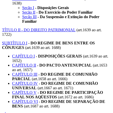
1638)
Seção I
- Disposições Gerais
Seção II
- Do Exercício do Poder Familiar
Seção III
- Da Suspensão e Extinção do Poder
Familiar
TÍTULO II - DO DIREITO PATRIMONIAL
(art.1639 ao art.
1722)
SUBTÍTULO I
- DO REGIME DE BENS ENTRE OS
CÔNJUGES
(art.1639 ao art. 1688)
CAPÍTULO I
- DISPOSIÇÕES GERAIS
(art.1639 ao art.
1652)
CAPÍTULO II
- DO PACTO ANTENUPCIAL
(art.1653
ao art. 1657)
CAPÍTULO III
- DO REGIME DE COMUNHÃO
PARCIAL
(art.1658 ao art. 1666)
CAPÍTULO IV
- DO REGIME DE COMUNHÃO
UNIVERSAL
(art.1667 ao art. 1671)
CAPÍTULO V
- DO REGIME DE PARTICIPAÇÃO
FINAL NOS AQÜESTOS
(art.1672 ao art. 1686)
CAPÍTULO VI
- DO REGIME DE SEPARAÇÃO DE
BENS
(art.1687 ao art. 1688)