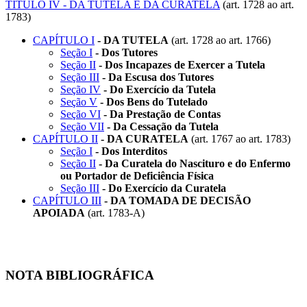
TÍTULO IV - DA TUTELA E DA CURATELA
(art. 1728 ao art.
1783)
CAPÍTULO I
- DA TUTELA
(art. 1728 ao art. 1766)
Seção I
- Dos Tutores
Seção II
- Dos Incapazes de Exercer a Tutela
Seção III
- Da Escusa dos Tutores
Seção IV
- Do Exercício da Tutela
Seção V
- Dos Bens do Tutelado
Seção VI
- Da Prestação de Contas
Seção VII
- Da Cessação da Tutela
CAPÍTULO II
- DA CURATELA
(art. 1767 ao art. 1783)
Seção I
- Dos Interditos
Seção II
- Da Curatela do Nascituro e do Enfermo
ou Portador de Deficiência Física
Seção III
- Do Exercício da Curatela
CAPÍTULO III
- DA TOMADA DE DECISÃO
APOIADA
(art. 1783-A)
NOTA BIBLIOGRÁFICA