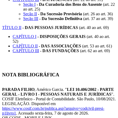
Seção I
- Da Curadoria dos Bens do Ausente
(art. 22
ao art. 25)
Seção II
- Da Sucessão Provisória
(art. 26 ao art. 36)
Seção III
- Da Sucessão Definitiva
(art. 37 ao art. 39)
TÍTULO II
- DAS PESSOAS JURÍDICAS
(art. 40 ao art. 69)
CAPÍTULO I
- DISPOSIÇÕES GERAIS
(art. 40 ao art.
52)
CAPÍTULO II
- DAS ASSOCIAÇÕES
(art. 53 ao art. 61)
CAPÍTULO III
- DAS FUNDAÇÕES
(art. 62 ao art. 69)
NOTA BIBLIOGRÁFICA
PARADA FILHO
, Américo Garcia. "
LEI 10.406/2002 - PARTE
GERAL - LIVRO I - PESSOAS NATURAIS E JURÍDICAS
".
COSIF Eletrônico - Portal de Contabilidade. São Paulo, 10/08/2021.
LEGISLAÇÃO. Disponível em
https://www.cosif.com.br/publica.asp?arquivo=codcivil-presi-
p1livro1
. Acessado sexta-feira, 7 de agosto de 2026.
QR CODE - MOBILE LINK