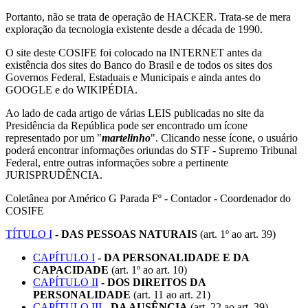
Portanto, não se trata de operação de HACKER. Trata-se de mera
exploração da tecnologia existente desde a década de 1990.
O site deste COSIFE foi colocado na INTERNET antes da
existência dos sites do Banco do Brasil e de todos os sites dos
Governos Federal, Estaduais e Municipais e ainda antes do
GOOGLE e do WIKIPÉDIA.
Ao lado de cada artigo de várias LEIS publicadas no site da
Presidência da República pode ser encontrado um ícone
representado por um "
martelinho
". Clicando nesse ícone, o usuário
poderá encontrar informações oriundas do STF - Supremo Tribunal
Federal, entre outras informações sobre a pertinente
JURISPRUDÊNCIA.
Coletânea por Américo G Parada Fº - Contador - Coordenador do
COSIFE
TÍTULO I
- DAS PESSOAS NATURAIS
(art. 1º ao art. 39)
CAPÍTULO I
- DA PERSONALIDADE E DA
CAPACIDADE
(art. 1º ao art. 10)
CAPÍTULO II
- DOS DIREITOS DA
PERSONALIDADE
(art. 11 ao art. 21)
CAPÍTULO III
- DA AUSÊNCIA
(art. 22 ao art. 39)