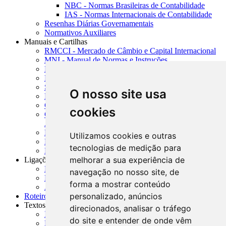
NBC - Normas Brasileiras de Contabilidade
IAS - Normas Internacionais de Contabilidade
Resenhas Diárias Governamentais
Normativos Auxiliares
Manuais e Cartilhas
RMCCI - Mercado de Câmbio e Capital Internacional
MNI - Manual de Normas e Instruções
MTVM - Manual de Títulos e Valores Mobiliários
MCR - Manual de Crédito Rural
SISORF - Manual de Organização do SFN
O nosso site usa
MASUP - Manual de Supervisão Bancária
CADOC - Catálogo de Documentos
cookies
CNAE-CONCLA - Classificação Nacional de
Atividades Econômicas
PMF - Cartilhas do BCB
Utilizamos cookies e outras
Manuais Auxiliares do BCB e Cosif-e
tecnologias de medição para
Resenhas Diárias Governamentais
melhorar a sua experiência de
Ligações Externas
Links Úteis
navegação no nosso site, de
Presidência da República
forma a mostrar conteúdo
Agências Nacionais Reguladoras
personalizado, anúncios
Roteiros para Estudos
Textos
direcionados, analisar o tráfego
Índice de Textos
do site e entender de onde vêm
Editorial