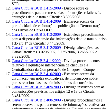
STR.
Carta Circular BCB 3.415/2009
- Dispõe sobre os
procedimentos para a remessa das informações relativas às
apurações de que trata a Circular 3.398/2008.
Carta Circular BCB 3.414/2009
- Esclarece acerca da
periodicidade de elaboração e publicação da Demonstração
dos Fluxos de Caixa DFC.
Carta Circular BCB 3.413/2009
- Estabelece procedimentos
para a dispensa de envio das informações de que trata o inciso
I do art. 1º da Circular 3.445/2009.
Carta Circular BCB 3.412/2009
- Divulga alterações nas
CartasCirculares 3.020/2002, 3.235/2006, 3.265/2007 e
3.329/2008.
Carta Circular BCB 3.411/2009
- Divulga procedimentos
relativos à liquidação interbancária de cheques e à
Centralizadora da Compensação de Cheques - Compe.
Carta Circular BCB 3.410/2009
- Esclarece acerca da
divulgação, em notas explicativas, de informações sobre
partes relacionadas das administradoras de consórcio.
Carta Circular BCB 3.409/2009
- Divulga instruções para as
comunicações previstas nos artigos 12 e 13 da Circular
3.461/2009.
Carta Circular BCB 3.408/2009
- Divulga procedimentos a
serem observados para a remessa de informações relativas ao
cadastramento de postos de câmbio no Unicad, nos termos da