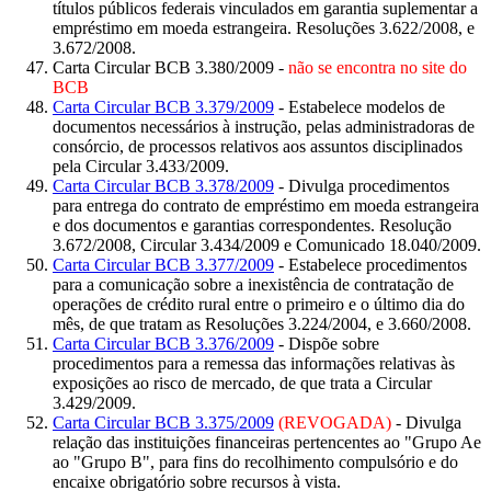
títulos públicos federais vinculados em garantia suplementar a
empréstimo em moeda estrangeira. Resoluções 3.622/2008, e
3.672/2008.
Carta Circular BCB 3.380/2009 -
não se encontra no site do
BCB
Carta Circular BCB 3.379/2009
- Estabelece modelos de
documentos necessários à instrução, pelas administradoras de
consórcio, de processos relativos aos assuntos disciplinados
pela Circular 3.433/2009.
Carta Circular BCB 3.378/2009
- Divulga procedimentos
para entrega do contrato de empréstimo em moeda estrangeira
e dos documentos e garantias correspondentes. Resolução
3.672/2008, Circular 3.434/2009 e Comunicado 18.040/2009.
Carta Circular BCB 3.377/2009
- Estabelece procedimentos
para a comunicação sobre a inexistência de contratação de
operações de crédito rural entre o primeiro e o último dia do
mês, de que tratam as Resoluções 3.224/2004, e 3.660/2008.
Carta Circular BCB 3.376/2009
- Dispõe sobre
procedimentos para a remessa das informações relativas às
exposições ao risco de mercado, de que trata a Circular
3.429/2009.
Carta Circular BCB 3.375/2009
(REVOGADA)
- Divulga
relação das instituições financeiras pertencentes ao "Grupo Ae
ao "Grupo B", para fins do recolhimento compulsório e do
encaixe obrigatório sobre recursos à vista.