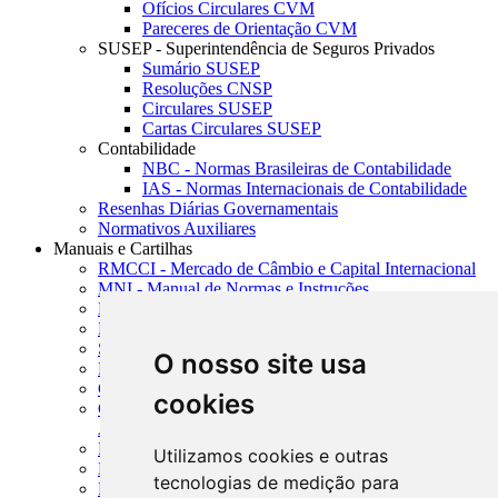
Ofícios Circulares CVM
Pareceres de Orientação CVM
SUSEP - Superintendência de Seguros Privados
Sumário SUSEP
Resoluções CNSP
Circulares SUSEP
Cartas Circulares SUSEP
Contabilidade
NBC - Normas Brasileiras de Contabilidade
IAS - Normas Internacionais de Contabilidade
Resenhas Diárias Governamentais
Normativos Auxiliares
Manuais e Cartilhas
RMCCI - Mercado de Câmbio e Capital Internacional
MNI - Manual de Normas e Instruções
MTVM - Manual de Títulos e Valores Mobiliários
MCR - Manual de Crédito Rural
SISORF - Manual de Organização do SFN
O nosso site usa
MASUP - Manual de Supervisão Bancária
CADOC - Catálogo de Documentos
cookies
CNAE-CONCLA - Classificação Nacional de
Atividades Econômicas
PMF - Cartilhas do BCB
Utilizamos cookies e outras
Manuais Auxiliares do BCB e Cosif-e
tecnologias de medição para
Resenhas Diárias Governamentais