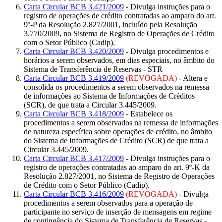
Carta Circular BCB 3.421/2009
- Divulga instruções para o
registro de operações de crédito contratadas ao amparo do art.
9º-P da Resolução 2.827/2001, incluído pela Resolução
3.770/2009, no Sistema de Registro de Operações de Crédito
com o Setor Público (Cadip).
Carta Circular BCB 3.420/2009
- Divulga procedimentos e
horários a serem observados, em dias especiais, no âmbito do
Sistema de Transferência de Reservas - STR
Carta Circular BCB 3.419/2009
(REVOGADA)
- Altera e
consolida os procedimentos a serem observados na remessa
de informações ao Sistema de Informações de Créditos
(SCR), de que trata a Circular 3.445/2009.
Carta Circular BCB 3.418/2009
- Estabelece os
procedimentos a serem observados na remessa de informações
de natureza específica sobre operações de crédito, no âmbito
do Sistema de Informações de Crédito (SCR) de que trata a
Circular 3.445/2009.
Carta Circular BCB 3.417/2009
- Divulga instruções para o
registro de operações contratadas ao amparo do art. 9º-K da
Resolução 2.827/2001, no Sistema de Registro de Operações
de Crédito com o Setor Público (Cadip).
Carta Circular BCB 3.416/2009
(REVOGADA)
- Divulga
procedimentos a serem observados para a operação de
participante no serviço de inserção de mensagens em regime
de contingência do Sistema de Transferência de Reservas -