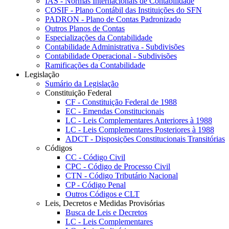
IAS - Normas Internacionais de Contabilidade
COSIF - Plano Contábil das Instituições do SFN
PADRON - Plano de Contas Padronizado
Outros Planos de Contas
Especializações da Contabilidade
Contabilidade Administrativa - Subdivisões
Contabilidade Operacional - Subdivisões
Ramificações da Contabilidade
Legislação
Sumário da Legislação
Constituição Federal
CF - Constituição Federal de 1988
EC - Emendas Constitucionais
LC - Leis Complementares Anteriores à 1988
LC - Leis Complementares Posteriores à 1988
ADCT - Disposições Constitucionais Transitórias
Códigos
CC - Código Civil
CPC - Código de Processo Civil
CTN - Código Tributário Nacional
CP - Código Penal
Outros Códigos e CLT
Leis, Decretos e Medidas Provisórias
Busca de Leis e Decretos
LC - Leis Complementares