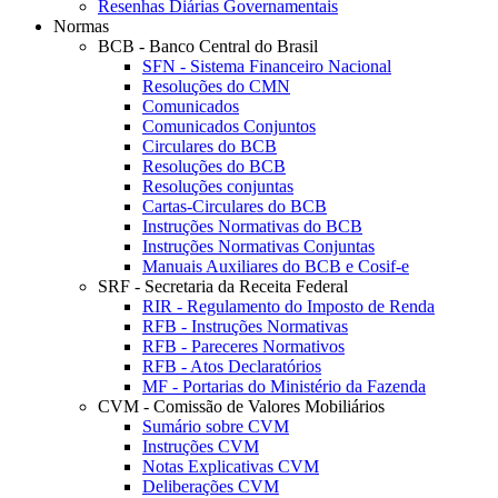
Resenhas Diárias Governamentais
Normas
BCB - Banco Central do Brasil
SFN - Sistema Financeiro Nacional
Resoluções do CMN
Comunicados
Comunicados Conjuntos
Circulares do BCB
Resoluções do BCB
Resoluções conjuntas
Cartas-Circulares do BCB
Instruções Normativas do BCB
Instruções Normativas Conjuntas
Manuais Auxiliares do BCB e Cosif-e
SRF - Secretaria da Receita Federal
RIR - Regulamento do Imposto de Renda
RFB - Instruções Normativas
RFB - Pareceres Normativos
RFB - Atos Declaratórios
MF - Portarias do Ministério da Fazenda
CVM - Comissão de Valores Mobiliários
Sumário sobre CVM
Instruções CVM
Notas Explicativas CVM
Deliberações CVM