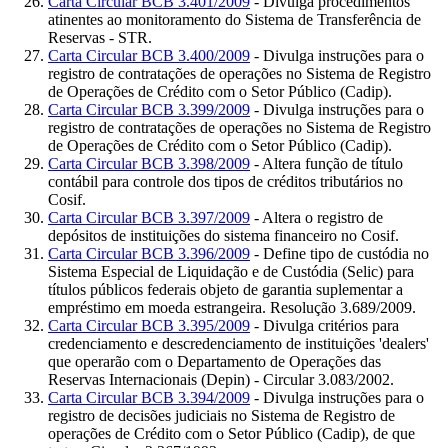
Carta Circular BCB 3.401/2009
- Divulga procedimentos
atinentes ao monitoramento do Sistema de Transferência de
Reservas - STR.
Carta Circular BCB 3.400/2009
- Divulga instruções para o
registro de contratações de operações no Sistema de Registro
de Operações de Crédito com o Setor Público (Cadip).
Carta Circular BCB 3.399/2009
- Divulga instruções para o
registro de contratações de operações no Sistema de Registro
de Operações de Crédito com o Setor Público (Cadip).
Carta Circular BCB 3.398/2009
- Altera função de título
contábil para controle dos tipos de créditos tributários no
Cosif.
Carta Circular BCB 3.397/2009
- Altera o registro de
depósitos de instituições do sistema financeiro no Cosif.
Carta Circular BCB 3.396/2009
- Define tipo de custódia no
Sistema Especial de Liquidação e de Custódia (Selic) para
títulos públicos federais objeto de garantia suplementar a
empréstimo em moeda estrangeira. Resolução 3.689/2009.
Carta Circular BCB 3.395/2009
- Divulga critérios para
credenciamento e descredenciamento de instituições 'dealers'
que operarão com o Departamento de Operações das
Reservas Internacionais (Depin) - Circular 3.083/2002.
Carta Circular BCB 3.394/2009
- Divulga instruções para o
registro de decisões judiciais no Sistema de Registro de
operações de Crédito com o Setor Público (Cadip), de que