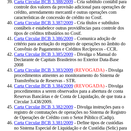
Carta Circular BCB 3.388/2009
- Cria subtítulo contábil para
controle dos valores da provisão adicional para operações de
crédito, arrendamento mercantil e outras operações com
características de concessão de crédito no Cosif.
Carta Circular BCB 3.387/2009
- Cria títulos e subtítulos
contábeis e estabelece outras providências para controle dos
tipos de créditos tributários no Cosif.
Carta Circular BCB 3.386/2009
- Comunica adoção de
critério para aceitação do registro de operações no âmbito do
Convênio de Pagamentos e Créditos Recíprocos - CCR.
Carta Circular BCB 3.385/2009
- Divulga o Manual do
Declarante de Capitais Brasileiros no Exterior Data-Base
2008
Carta Circular BCB 3.383/2009
(REVOGADA)
- Divulga
procedimentos atinentes ao monitoramento do Sistema de
Transferência de Reservas - STR.
Carta Circular BCB 3.384/2009
(REVOGADA)
- Divulga
procedimentos a serem observados para a abertura de conta
Reservas Bancárias e de Conta de Liquidação, de que trata a
Circular 3.438/2009.
Carta Circular BCB 3.382/2009
- Divulga instruções para o
registro de contratações de operações no Sistema de Registro
de Operações de Crédito com o Setor Público (Cadip).
Carta Circular BCB 3.381/2009
- Define tipos de custódias
no Sistema Especial de Liquidação e de Custódia (Selic) para