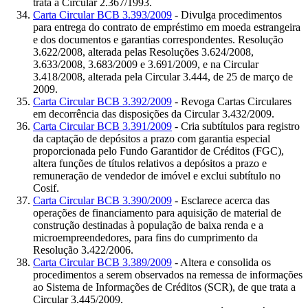
trata a Circular 2.367/1993.
Carta Circular BCB 3.393/2009
- Divulga procedimentos
para entrega do contrato de empréstimo em moeda estrangeira
e dos documentos e garantias correspondentes. Resolução
3.622/2008, alterada pelas Resoluções 3.624/2008,
3.633/2008, 3.683/2009 e 3.691/2009, e na Circular
3.418/2008, alterada pela Circular 3.444, de 25 de março de
2009.
Carta Circular BCB 3.392/2009
- Revoga Cartas Circulares
em decorrência das disposições da Circular 3.432/2009.
Carta Circular BCB 3.391/2009
- Cria subtítulos para registro
da captação de depósitos a prazo com garantia especial
proporcionada pelo Fundo Garantidor de Créditos (FGC),
altera funções de títulos relativos a depósitos a prazo e
remuneração de vendedor de imóvel e exclui subtítulo no
Cosif.
Carta Circular BCB 3.390/2009
- Esclarece acerca das
operações de financiamento para aquisição de material de
construção destinadas à população de baixa renda e a
microempreendedores, para fins do cumprimento da
Resolução 3.422/2006.
Carta Circular BCB 3.389/2009
- Altera e consolida os
procedimentos a serem observados na remessa de informações
ao Sistema de Informações de Créditos (SCR), de que trata a
Circular 3.445/2009.