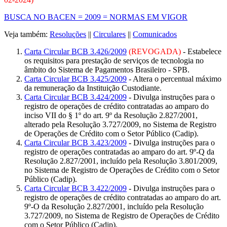
BUSCA NO BACEN = 2009 = NORMAS EM VIGOR
Veja também:
Resoluções
||
Circulares
||
Comunicados
Carta Circular BCB 3.426/2009
(REVOGADA)
- Estabelece
os requisitos para prestação de serviços de tecnologia no
âmbito do Sistema de Pagamentos Brasileiro - SPB.
Carta Circular BCB 3.425/2009
- Altera o percentual máximo
da remuneração da Instituição Custodiante.
Carta Circular BCB 3.424/2009
- Divulga instruções para o
registro de operações de crédito contratadas ao amparo do
inciso VII do § 1º do art. 9º da Resolução 2.827/2001,
alterado pela Resolução 3.727/2009, no Sistema de Registro
de Operações de Crédito com o Setor Público (Cadip).
Carta Circular BCB 3.423/2009
- Divulga instruções para o
registro de operações contratadas ao amparo do art. 9º-Q da
Resolução 2.827/2001, incluído pela Resolução 3.801/2009,
no Sistema de Registro de Operações de Crédito com o Setor
Público (Cadip).
Carta Circular BCB 3.422/2009
- Divulga instruções para o
registro de operações de crédito contratadas ao amparo do art.
9º-O da Resolução 2.827/2001, incluído pela Resolução
3.727/2009, no Sistema de Registro de Operações de Crédito
com o Setor Público (Cadip).