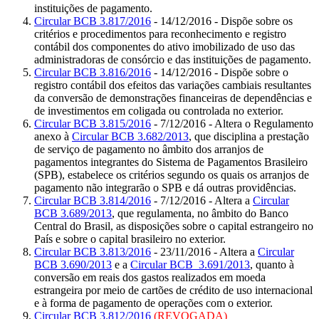
instituições de pagamento.
Circular BCB 3.817/2016
- 14/12/2016 - Dispõe sobre os
critérios e procedimentos para reconhecimento e registro
contábil dos componentes do ativo imobilizado de uso das
administradoras de consórcio e das instituições de pagamento.
Circular BCB 3.816/2016
- 14/12/2016 - Dispõe sobre o
registro contábil dos efeitos das variações cambiais resultantes
da conversão de demonstrações financeiras de dependências e
de investimentos em coligada ou controlada no exterior.
Circular BCB 3.815/2016
- 7/12/2016 - Altera o Regulamento
anexo à
Circular BCB 3.682/2013
, que disciplina a prestação
de serviço de pagamento no âmbito dos arranjos de
pagamentos integrantes do Sistema de Pagamentos Brasileiro
(SPB), estabelece os critérios segundo os quais os arranjos de
pagamento não integrarão o SPB e dá outras providências.
Circular BCB 3.814/2016
- 7/12/2016 - Altera a
Circular
BCB 3.689/2013
, que regulamenta, no âmbito do Banco
Central do Brasil, as disposições sobre o capital estrangeiro no
País e sobre o capital brasileiro no exterior.
Circular BCB 3.813/2016
- 23/11/2016 - Altera a
Circular
BCB 3.690/2013
e a
Circular BCB 3.691/2013
, quanto à
conversão em reais dos gastos realizados em moeda
estrangeira por meio de cartões de crédito de uso internacional
e à forma de pagamento de operações com o exterior.
Circular BCB 3.812/2016
(REVOGADA)