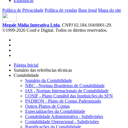
Estatísticas
Política de Privacidade
Política de vendas
Base legal
Mapa do site
Megale Mídia Interativa Ltda
. CNPJ 02.184.104/0001-29.
©1999-2026 Cosif-e Digital. Todos os direitos reservados.
Página Inicial
Sumário das referências técnicas
Contabilidade
Sumário da Contabilidade
NBC - Normas Brasileiras de Contabilidade
IAS - Normas Internacionais de Contabilidade
COSIF - Plano Contábil das Instituições do SFN
PADRON - Plano de Contas Padronizado
Outros Planos de Contas
Especializações da Contabilidade
Contabilidade Administrativa - Subdivisões
Contabilidade Operacional - Subdivisões
Ramificações da Contabilidade