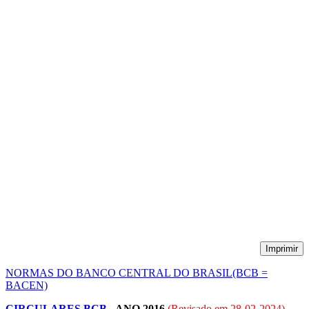
Imprimir
NORMAS DO BANCO CENTRAL DO BRASIL(BCB =
BACEN)
CIRCULARES BCB
- ANO 2016
(Revisado em
28-02-2024
)