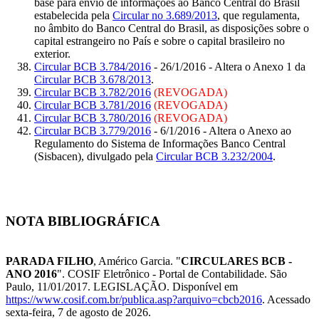
base para envio de informações ao Banco Central do Brasil
estabelecida pela
Circular no 3.689/2013
, que regulamenta,
no âmbito do Banco Central do Brasil, as disposições sobre o
capital estrangeiro no País e sobre o capital brasileiro no
exterior.
Circular BCB 3.784/2016
- 26/1/2016 - Altera o Anexo 1 da
Circular BCB 3.678/2013
.
Circular BCB 3.782/2016
(REVOGADA)
Circular BCB 3.781/2016
(REVOGADA)
Circular BCB 3.780/2016
(REVOGADA)
Circular BCB 3.779/2016
- 6/1/2016 - Altera o Anexo ao
Regulamento do Sistema de Informações Banco Central
(Sisbacen), divulgado pela
Circular BCB 3.232/2004
.
NOTA BIBLIOGRÁFICA
PARADA FILHO
, Américo Garcia. "
CIRCULARES BCB -
ANO 2016
". COSIF Eletrônico - Portal de Contabilidade. São
Paulo, 11/01/2017. LEGISLAÇÃO. Disponível em
https://www.cosif.com.br/publica.asp?arquivo=cbcb2016
. Acessado
sexta-feira, 7 de agosto de 2026.