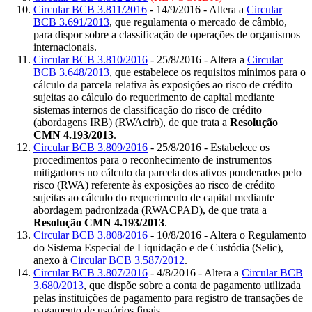
Circular BCB 3.811/2016
- 14/9/2016 - Altera a
Circular
BCB 3.691/2013
, que regulamenta o mercado de câmbio,
para dispor sobre a classificação de operações de organismos
internacionais.
Circular BCB 3.810/2016
- 25/8/2016 - Altera a
Circular
BCB 3.648/2013
, que estabelece os requisitos mínimos para o
cálculo da parcela relativa às exposições ao risco de crédito
sujeitas ao cálculo do requerimento de capital mediante
sistemas internos de classificação do risco de crédito
(abordagens IRB) (RWAcirb), de que trata a
Resolução
CMN 4.193/2013
.
Circular BCB 3.809/2016
- 25/8/2016 - Estabelece os
procedimentos para o reconhecimento de instrumentos
mitigadores no cálculo da parcela dos ativos ponderados pelo
risco (RWA) referente às exposições ao risco de crédito
sujeitas ao cálculo do requerimento de capital mediante
abordagem padronizada (RWACPAD), de que trata a
Resolução CMN 4.193/2013
.
Circular BCB 3.808/2016
- 10/8/2016 - Altera o Regulamento
do Sistema Especial de Liquidação e de Custódia (Selic),
anexo à
Circular BCB 3.587/2012
.
Circular BCB 3.807/2016
- 4/8/2016 - Altera a
Circular BCB
3.680/2013
, que dispõe sobre a conta de pagamento utilizada
pelas instituições de pagamento para registro de transações de
pagamento de usuários finais.