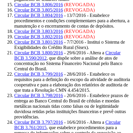
Circular BCB 3.806/2016
(REVOGADA)
Circular BCB 3.805/2016
(REVOGADA)
Circular BCB 3.804/2016
- 13/7/2016 - Estabelece
procedimentos e condições complementares para a abertura, a
manutenção e o encerramento de contas de depósitos.
Circular BCB 3.803/2016
(REVOGADA)
Circular BCB 3.802/2016
(REVOGADA)
Circular BCB 3.801/2016
- 7/7/2016 - Institui o Sistema de
Exigibilidades do Crédito Rural (Sisex).
Circular BCB 3.800/2016
- 29/6/2016 - Altera a
Circular
BCB 3.590/2012
, que dispõe sobre a análise de atos de
concentração no Sistema Financeiro Nacional pelo Banco
Central do Brasil.
Circular BCB 3.799/2016
- 28/6/2016 - Estabelece os
requisitos para a definição do escopo da atividade de auditoria
cooperativa e para a elaboração dos relatórios de auditoria de
que trata a Resolução CMN 4.454/2015.
Circular BCB 3.798/2016
- 20/6/2016 - Estabelece prazos de
entrega ao Banco Central do Brasil de cédulas e moedas
metálicas nacionais tidas como falsas ou de legitimidade
duvidosa retidas pelas instituições financeiras e prevê outras
providências.
Circular BCB 3.797/2016
- 16/6/2016 - Altera a
Circular
BCB 3.761/2015
, que estabelece procedimentos para a
remessa de informações sobre o controle da exposição ao