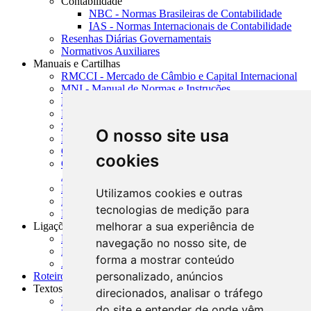
Contabilidade
NBC - Normas Brasileiras de Contabilidade
IAS - Normas Internacionais de Contabilidade
Resenhas Diárias Governamentais
Normativos Auxiliares
Manuais e Cartilhas
RMCCI - Mercado de Câmbio e Capital Internacional
MNI - Manual de Normas e Instruções
MTVM - Manual de Títulos e Valores Mobiliários
MCR - Manual de Crédito Rural
SISORF - Manual de Organização do SFN
O nosso site usa
MASUP - Manual de Supervisão Bancária
CADOC - Catálogo de Documentos
cookies
CNAE-CONCLA - Classificação Nacional de
Atividades Econômicas
PMF - Cartilhas do BCB
Utilizamos cookies e outras
Manuais Auxiliares do BCB e Cosif-e
tecnologias de medição para
Resenhas Diárias Governamentais
melhorar a sua experiência de
Ligações Externas
Links Úteis
navegação no nosso site, de
Presidência da República
forma a mostrar conteúdo
Agências Nacionais Reguladoras
personalizado, anúncios
Roteiros para Estudos
Textos
direcionados, analisar o tráfego
Índice de Textos
do site e entender de onde vêm