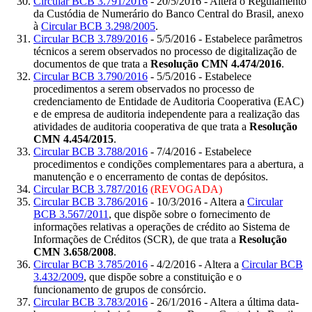
Circular BCB 3.791/2016
- 20/5/2016 - Altera o Regulamento
da Custódia de Numerário do Banco Central do Brasil, anexo
à
Circular BCB 3.298/2005
.
Circular BCB 3.789/2016
- 5/5/2016 - Estabelece parâmetros
técnicos a serem observados no processo de digitalização de
documentos de que trata a
Resolução CMN 4.474/2016
.
Circular BCB 3.790/2016
- 5/5/2016 - Estabelece
procedimentos a serem observados no processo de
credenciamento de Entidade de Auditoria Cooperativa (EAC)
e de empresa de auditoria independente para a realização das
atividades de auditoria cooperativa de que trata a
Resolução
CMN 4.454/2015
.
Circular BCB 3.788/2016
- 7/4/2016 - Estabelece
procedimentos e condições complementares para a abertura, a
manutenção e o encerramento de contas de depósitos.
Circular BCB 3.787/2016
(REVOGADA)
Circular BCB 3.786/2016
- 10/3/2016 - Altera a
Circular
BCB 3.567/2011
, que dispõe sobre o fornecimento de
informações relativas a operações de crédito ao Sistema de
Informações de Créditos (SCR), de que trata a
Resolução
CMN 3.658/2008
.
Circular BCB 3.785/2016
- 4/2/2016 - Altera a
Circular BCB
3.432/2009
, que dispõe sobre a constituição e o
funcionamento de grupos de consórcio.
Circular BCB 3.783/2016
- 26/1/2016 - Altera a última data-