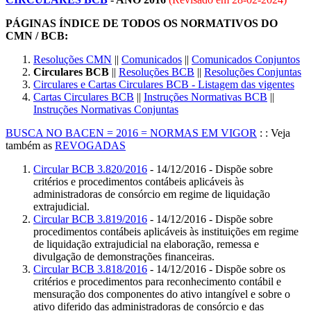
PÁGINAS ÍNDICE DE TODOS OS NORMATIVOS DO
CMN / BCB:
Resoluções CMN
||
Comunicados
||
Comunicados Conjuntos
Circulares BCB
||
Resoluções BCB
||
Resoluções Conjuntas
Circulares e Cartas Circulares BCB - Listagem das vigentes
Cartas Circulares BCB
||
Instruções Normativas BCB
||
Instruções Normativas Conjuntas
BUSCA NO BACEN = 2016 = NORMAS EM VIGOR
: : Veja
também as
REVOGADAS
Circular BCB 3.820/2016
- 14/12/2016 - Dispõe sobre
critérios e procedimentos contábeis aplicáveis às
administradoras de consórcio em regime de liquidação
extrajudicial.
Circular BCB 3.819/2016
- 14/12/2016 - Dispõe sobre
procedimentos contábeis aplicáveis às instituições em regime
de liquidação extrajudicial na elaboração, remessa e
divulgação de demonstrações financeiras.
Circular BCB 3.818/2016
- 14/12/2016 - Dispõe sobre os
critérios e procedimentos para reconhecimento contábil e
mensuração dos componentes do ativo intangível e sobre o
ativo diferido das administradoras de consórcio e das