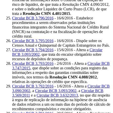
risco de liquidez, de que trata a Resolução CMN 4.090/2012,
e sobre o indicador Liquidez de Curto Prazo (LCR), de que
trata a
Resolução CMN 4.401/2015
.
Circular BCB 3.796/2016
- 16/6/2016 - Estabelece
procedimentos a serem observados pelas instituições
financeiras integrantes do Sistema Nacional de Crédito Rural
(SNCR) na contratação e na fiscalização de operações de
crédito rural.
Circular BCB 3.795/2016
- 16/6/2016 - Dispõe sobre os
Censos Anual e Quinquenal de Capitais Estrangeiros no País.
Circular BCB 3.794/2016
- 15/6/2016 - Altera a
Circular
BCB 3.093/2002
, que trata do encaixe obrigatório sobre
recursos de depósitos de poupança.
Circular BCB 3.793/2016
- 2/6/2016 - Altera a
Circular BCB
3.747/2015
, que dispõe sobre as condições para registro das
informações a respeito das garantias constituídas sobre
imóveis, nos termos da
Resolução CMN 4.088/2012
,
relativas às operações de crédito que especifica.
Circular BCB 3.792/2016
- 1/6/2016 - Altera a
Circular BCB
3.090/2002
, a
Circular BCB 3.093/2002
, a
Circular BCB
3.569/2011
e a
Circular BCB 3.632/2013
, no que diz respeito
à regra de replicação de informação na hipótese de ausência
de dados relativos a um ou mais dias do período de cálculo de
recolhimentos compulsórios e encaixe obrigatório.