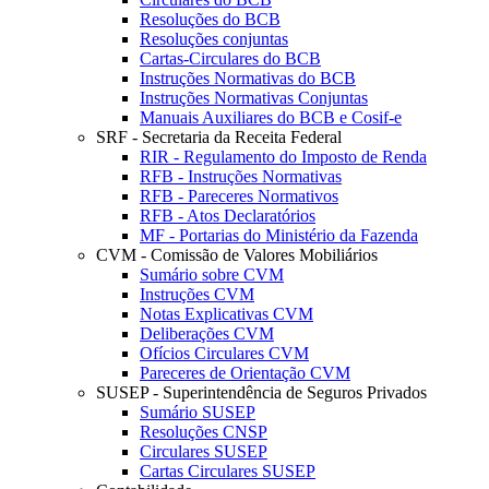
Resoluções do BCB
Resoluções conjuntas
Cartas-Circulares do BCB
Instruções Normativas do BCB
Instruções Normativas Conjuntas
Manuais Auxiliares do BCB e Cosif-e
SRF - Secretaria da Receita Federal
RIR - Regulamento do Imposto de Renda
RFB - Instruções Normativas
RFB - Pareceres Normativos
RFB - Atos Declaratórios
MF - Portarias do Ministério da Fazenda
CVM - Comissão de Valores Mobiliários
Sumário sobre CVM
Instruções CVM
Notas Explicativas CVM
Deliberações CVM
Ofícios Circulares CVM
Pareceres de Orientação CVM
SUSEP - Superintendência de Seguros Privados
Sumário SUSEP
Resoluções CNSP
Circulares SUSEP
Cartas Circulares SUSEP