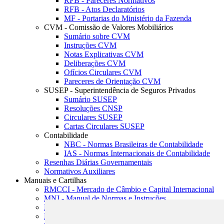
RFB - Pareceres Normativos
RFB - Atos Declaratórios
MF - Portarias do Ministério da Fazenda
CVM - Comissão de Valores Mobiliários
Sumário sobre CVM
Instruções CVM
Notas Explicativas CVM
Deliberações CVM
Ofícios Circulares CVM
Pareceres de Orientação CVM
SUSEP - Superintendência de Seguros Privados
Sumário SUSEP
Resoluções CNSP
Circulares SUSEP
Cartas Circulares SUSEP
Contabilidade
NBC - Normas Brasileiras de Contabilidade
IAS - Normas Internacionais de Contabilidade
Resenhas Diárias Governamentais
Normativos Auxiliares
Manuais e Cartilhas
RMCCI - Mercado de Câmbio e Capital Internacional
MNI - Manual de Normas e Instruções
MTVM - Manual de Títulos e Valores Mobiliários
MCR - Manual de Crédito Rural