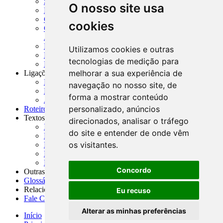
SISORF - Manual de Organização do SFN
O nosso site usa
MASUP - Manual de Supervisão Bancária
CADOC - Catálogo de Documentos
cookies
CNAE-CONCLA - Classificação Nacional de
Atividades Econômicas
PMF - Cartilhas do BCB
Utilizamos cookies e outras
Manuais Auxiliares do BCB e Cosif-e
tecnologias de medição para
Resenhas Diárias Governamentais
melhorar a sua experiência de
Ligações Externas
Links Úteis
navegação no nosso site, de
Presidência da República
forma a mostrar conteúdo
Agências Nacionais Reguladoras
personalizado, anúncios
Roteiros para Estudos
Textos
direcionados, analisar o tráfego
Índice de Textos
do site e entender de onde vêm
Editorial
os visitantes.
Monografias
Na Imprensa
Fórum de Discussão
Concordo
Outras ferramentas
Glossário
Relacionamento
Eu recuso
Fale Conosco
Alterar as minhas preferências
Início