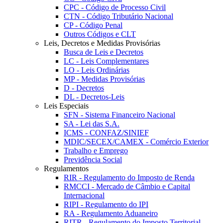
CPC - Código de Processo Civil
CTN - Código Tributário Nacional
CP - Código Penal
Outros Códigos e CLT
Leis, Decretos e Medidas Provisórias
Busca de Leis e Decretos
LC - Leis Complementares
LO - Leis Ordinárias
MP - Medidas Provisórias
D - Decretos
DL - Decretos-Leis
Leis Especiais
SFN - Sistema Financeiro Nacional
SA - Lei das S.A.
ICMS - CONFAZ/SINIEF
MDIC/SECEX/CAMEX - Comércio Exterior
Trabalho e Emprego
Previdência Social
Regulamentos
RIR - Regulamento do Imposto de Renda
RMCCI - Mercado de Câmbio e Capital
Internacional
RIPI - Regulamento do IPI
RA - Regulamento Aduaneiro
RITR - Regulamento do Imposto Territorial