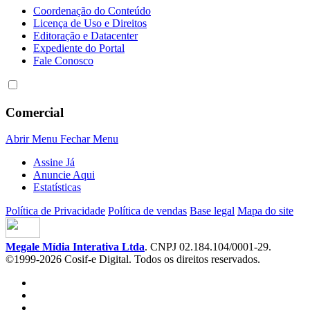
Coordenação do Conteúdo
Licença de Uso e Direitos
Editoração e Datacenter
Expediente do Portal
Fale Conosco
Comercial
Abrir Menu
Fechar Menu
Assine Já
Anuncie Aqui
Estatísticas
Política de Privacidade
Política de vendas
Base legal
Mapa do site
Megale Mídia Interativa Ltda
. CNPJ 02.184.104/0001-29.
©1999-2026 Cosif-e Digital. Todos os direitos reservados.