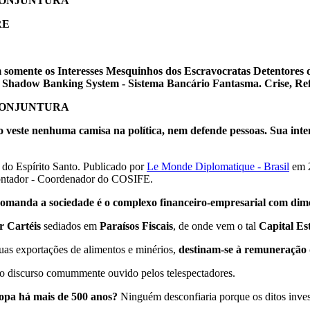
CONJUNTURA
RE
somente os Interesses Mesquinhos dos Escravocratas Detentores d
 Shadow Banking System - Sistema Bancário Fantasma. Crise, Refo
CONJUNTURA
veste nenhuma camisa na política, nem defende pessoas. Sua intenç
 do Espírito Santo. P
ublicado por
Le Monde Diplomatique - Brasil
em 2
ntador - Coordenador do COSIFE.
manda a sociedade é o complexo financeiro-empresarial com dime
 Cartéis
sediados em
Paraísos Fiscais
, de onde vem o tal
Capital Es
as exportações de alimentos e minérios,
destinam-se à remuneração 
 o discurso comummente ouvido pelos telespectadores.
opa há mais de 500 anos?
Ninguém desconfiaria porque os ditos inves