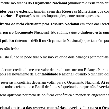
lmente são tirados do
Orçamento Nacional
(diminuem o
resultado en
dos para o exterior
, também saem das
Reservas Monetárias
que co
Exterior
= Exportações menos Importações, entre outros quesitos.
tirados do meio circulante pelo Tesouro Nacional
em troca das
Rese
tar para o Orçamento Nacional
. Isto significa que
o dinheiro está sai
it público
(interno =
déficit no Orçamento Nacional
), que também pod
as não fecha.
s
. Isto é, não se pode tirar o mesmo valor de dois balanços patrimoniais
ponder um crédito de mesmo valor dentro de um mesmo Balanço Patrimo
pois sai novamente da
Contabilidade Nacional
, quando o dinheiro dos 
 reservas monetárias deveriam voltar para o Orçamento Nacional.
Aí e
ue todos creiam que o Brasil de fato está quebrado,
o que não é verd
gens aplicadas por meio de políticas econômica e monetária engendrad
acional em troca das reservas monetárias deveria voltar para o Or