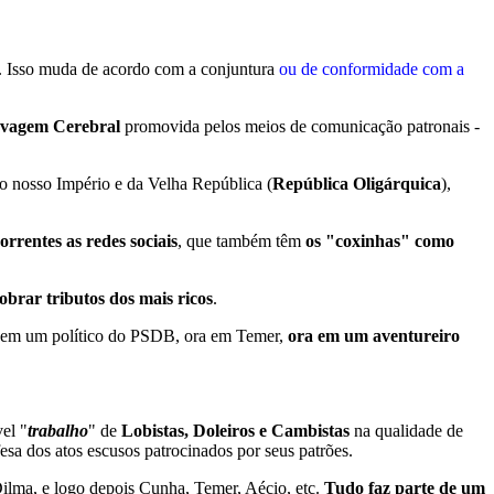
. Isso muda de acordo com a conjuntura
ou de conformidade com a
avagem Cerebral
promovida pelos meios de comunicação patronais -
o nosso Império e da Velha República (
República Oligárquica
),
rentes as redes sociais
, que também têm
os "coxinhas" como
brar tributos dos mais ricos
.
a em um político do PSDB, ora em Temer,
ora em um aventureiro
el "
trabalho
" de
Lobistas, Doleiros e Cambistas
na qualidade de
esa dos atos escusos patrocinados por seus patrões.
ilma, e logo depois Cunha, Temer, Aécio, etc.
Tudo faz parte de um