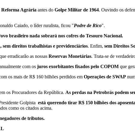
a
Reforma Agrária
antes do
Golpe Militar de 1964
. Ouvindo os defe
Ronaldo Caiado, o líder ruralista, ficou "
Podre de Rico
".
ovo brasileiro nada sobrará nos cofres do Tesouro Nacional.
sem direitos trabalhistas e previdenciários
. Enfim,
sem Direitos So
que erradicarão as nossas
Reservas Monetárias
. Trata-se de verdadei
 anualmente com os
juros exorbitantes fixados pelo COPOM
que ge
 com os mais de R$ 160 bilhões perdidos em
Operações de SWAP
nu
nem os Procuradores da República.
As perdas na Petrobrás podem ser
 Presidente Golpista
está querendo tirar R$ 150 bilhões dos aposent
dos como os citados acima.
negadores de tributos.
AL