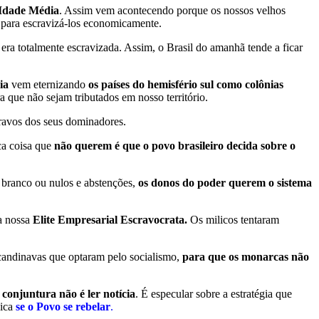
 Idade Média
. Assim vem acontecendo porque os nossos velhos
 para escravizá-los economicamente.
era totalmente escravizada. Assim, o Brasil do amanhã tende a ficar
ia
vem eternizando
os países do hemisfério sul como colônias
ra que não sejam tributados em nosso território.
ravos dos seus dominadores.
ica coisa que
não querem é que o povo brasileiro decida sobre o
m branco ou nulos e abstenções,
os donos do poder querem o sistema
na nossa
Elite Empresarial Escravocrata.
Os milicos tentaram
andinavas que optaram pelo socialismo,
para que os monarcas não
 conjuntura não é ler notícia
. É especular sobre a estratégia que
gica
se o Povo se rebelar
.