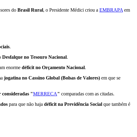
nsores do
Brasil Rural
, o Presidente Médici criou a
EMBRAPA
em
ciais
.
ro
Desfalque no Tesouro Nacional
.
ram enorme
déficit no Orçamento Nacional
.
ma
jogatina no Cassino Global (Bolsas de Valores)
em que se
 consideradas "
MERRECA
"
comparadas com as citadas.
ados
para que não haja
déficit na Previdência Social
que também é