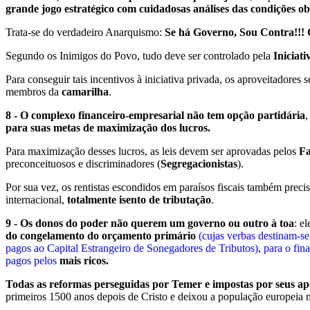
grande jogo estratégico com cuidadosas análises das condições obj
Trata-se do verdadeiro Anarquismo:
Se há Governo, Sou Contra!!! C
Segundo os Inimigos do Povo, tudo deve ser controlado pela
Iniciat
Para conseguir tais incentivos à iniciativa privada, os aproveitadore
membros da
camarilha
.
8 - O complexo financeiro-empresarial não tem opção partidária
,
para suas metas de maximização dos lucros.
Para maximização desses lucros, as leis devem ser aprovadas pelos
Fa
preconceituosos e discriminadores (
Segregacionistas
).
Por sua vez, os rentistas escondidos em paraísos fiscais também prec
internacional,
totalmente isento de tributação
.
9 - Os donos do poder não querem um governo ou outro à toa
: e
do congelamento do orçamento primário
(cujas verbas destinam-s
pagos ao Capital Estrangeiro de Sonegadores de Tributos)
,
para o fin
pagos pelos
mais ricos.
Todas as reformas perseguidas por Temer e impostas por seus ap
primeiros 1500 anos depois de Cristo e deixou a população europeia 