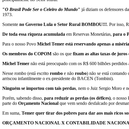
"
O Brasil Pode Ser o Celeiro do Mundo
"
já diziam os defensores d
1973.
Somente
no Governo Lula o Setor Rural BOMBOU!!!
. Por isso, 
De toda essa riqueza acumulada
em Reservas Monetárias,
para o P
Para o nosso Povo
Michel Temer está reservando apenas a miséria, 
Os membros do COPOM
são os que
fixam as altas taxas de juros
Michel Temer
não está preocupado com os R$ 600 bilhões perdidos
Nesse rombo (está escrito
rombo
e não
roubo
) não se está contando
arriscou infantilmente o ex-presidente do BACEN (Tombini).
Ninguém se importou com tais perdas
, nem o Juiz Sergio Moro e 
Porém, sabendo disso,
para reduzir as perdas (os défices)
, o nosso
parte do
Orçamento Nacional
que vem sendo desfalcado por desman
Em suma,
Temer quer tirar dos pobres para dar aos mais ricos so
ORÇAMENTO NACIONAL X CONTABILIDADE NACION