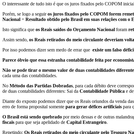
O interessante de tudo isto é que os juros fixados pelo COPOM inicia
Porém, se logo a seguir
os juros fixados pelo COPOM forem remeti
Nacional
=
Resultado obtido pelo Brasil em suas relações com o 
Isto significa que
os Reais saídos do Orçamento Nacional
foram
re
Assim sendo,
os Reais retirados do meio circulante deveriam vol
Por isso podemos dizer sem medo de errar que
existe um falso défic
Parece óbvio que essa estranha contabilidade feita por economist
Não se pode tirar o mesmo valor de duas contabilidades diferente
cada uma das contabilidades.
No
Método das Partidas Dobradas
, para cada débito deve corres
de duas contabilidades diferentes: Sai da
Contabilidade Pública
e de
Diante do exposto podemos dizer que os Reais oriundos da venda das
erro de forma proposital somente
para gerar défices artificiais
para q
O Brasil está sendo quebrado
por meio dessas e de outras malandra
fiscais
para que seja apelidado de
Capital Estrangeiro
.
Repetindo:
Os Reais retirados do meio circulante pelo Tesouro N