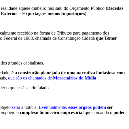
realidade aquele dinheiro não saiu do Orçamento Público
(Receitas
s Exterior = Exportações menos Impostações)
.
realmente recebido na forma de Tributos para pagamento dos
ição Federal de 1988, chamada de Constituição Cidadã
que Temer
os grandes capitalistas.
rdade,
é a construção planejada de uma narrativa fantasiosa com
nais,
que são os chamados de
Mercenários da Mídia
der o que está sendo falado.
 objeto
seria
a notícia
. Eventualmente,
esses órgãos podem
ser
compõem o
complexo financeiro-empresarial
que comanda o
poder