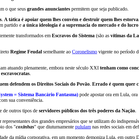
am o que seus
grandes anunciantes
permitem que seja publicado.
s
.
A tática é apoiar quem lhes convém e destruir quem lhes estorva
em partido e
a única ideologia é a supremacia do mercado e do lucro
temente transformados em
Escravos do Sistema
(são as
vítimas da L
ireto
Regime Feudal
semelhante ao
Coronelismo
vigente no período d
am atuando plenamente, embora neste século XXI
tenham como concor
 escravocratas
.
uem defendem os Direitos Sociais do Povão
.
Errado é quem quer co
ystem = Sistema Bancário Fantasma)
pode apostar ora em Lula, or
 com sua conveniência.
e de outros tipos de
servidores públicos dos três poderes da Nação
.
r representantes dos grandes empresários que se utilizam do indispensáv
io dos "
coxinhas
" que diuturnamente
pululam
nas redes sociais em def
idade da mídia corporativa, em um momento demoniza Lula, em outro D