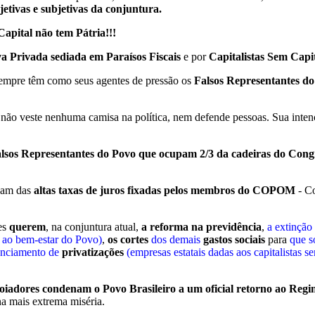
etivas e subjetivas da conjuntura.
apital não tem Pátria!!!
iva Privada sediada em Paraísos Fiscais
e por
Capitalistas Sem Capi
s sempre têm como seus agentes de pressão os
Falsos Representantes d
 não veste nenhuma camisa na política, nem defende pessoas. Sua intenç
lsos Representantes do Povo que ocupam 2/3 da cadeiras do Cong
isam das
altas taxas de juros fixadas pelos membros do COPOM
- Co
les
querem
, na conjuntura atual,
a reforma na previdência
,
a extinção
e ao bem-estar do Povo)
,
os cortes
dos demais
gastos sociais
para
que s
anciamento de
privatizações
(empresas estatais dadas aos capitalistas se
oiadores condenam o Povo Brasileiro a um oficial retorno ao Regi
na mais extrema miséria.