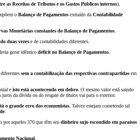
tre as Receitas de Tributos e os Gastos Públicos internos
).
mpõem o
Balanço de Pagamentos
extraído da
Contabilidade
rvas Monetárias constantes do Balanço de Pagamentos
.
ndo duas vezes
e de contabilidades diferentes.
eria gerar idêntico
déficit no Balanço de Pagamentos
.
 diferentes
sem a contabilização das respectivas contrapartidas
em
nial e
isto está acontecendo em dobro
. O mesmo valor está saindo
juros da dívida ou do resgate de títulos vai para o exterior.
stá o grande erro dos economistas
. Talvez estejam cometendo tal
ade
.
as por aqueles 370 que têm seu
dinheiro sujo escondido em paraísos
çamento Nacional
.