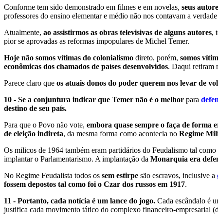
Conforme tem sido demonstrado em filmes e em novelas,
seus autor
professores do ensino elementar e médio não nos contavam a verdade 
Atualmente,
ao assistirmos as obras televisivas de alguns autores
, 
pior se aprovadas as reformas impopulares de Michel Temer.
Hoje não somos vítimas do colonialismo
direto, porém,
somos vítim
econômicas dos chamados de países desenvolvidos
. Daqui retiram 
Parece claro que
os atuais donos do poder querem nos levar de vol
10 - Se a conjuntura indicar que Temer não é o melhor
para
defen
destino de seu país.
Para que o Povo não vote,
embora quase sempre o faça de forma e
de eleição indireta
, da mesma forma como acontecia no
Regime Mili
Os milicos de 1964 também eram partidários do Feudalismo tal como
implantar o Parlamentarismo. A implantação da
Monarquia era defen
No Regime Feudalista todos os
sem estirpe
são escravos, inclusive a
fossem depostos tal como foi o Czar dos russos em 1917
.
11 - Portanto, cada notícia é um lance do jogo.
Cada escândalo é u
justifica cada movimento tático do complexo financeiro-empresarial (d