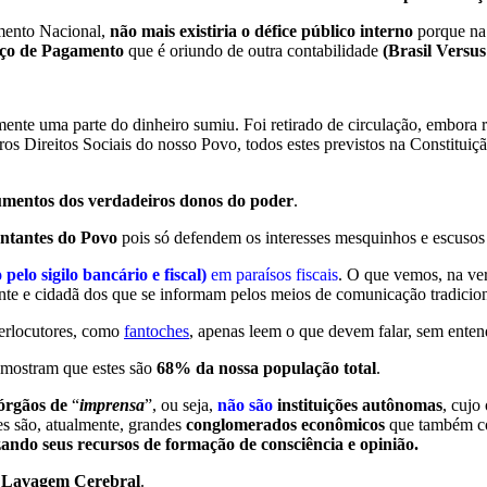
amento Nacional,
não mais existiria o défice público interno
porque na 
nço de Pagamento
que é oriundo de outra contabilidade
(Brasil Versu
nte uma parte do dinheiro sumiu. Foi retirado de circulação, embora 
ros Direitos Sociais do nosso Povo, todos estes previstos na Constitu
umentos dos verdadeiros donos do poder
.
ntantes do Povo
pois só defendem os interesses mesquinhos e escusos d
 pelo sigilo bancário e fiscal)
em paraísos fiscais
. O que vemos, na ve
ente e cidadã dos que se informam pelos meios de comunicação tradicio
terlocutores, como
fantoches
, apenas leem o que devem falar, sem enten
s mostram que estes são
68% da nossa população total
.
órgãos de
“
imprensa
”, ou seja,
não são
instituições autônomas
, cujo
es são, atualmente, grandes
conglomerados econômicos
que também 
izando seus recursos de formação de consciência e opinião.
a
Lavagem Cerebral
.