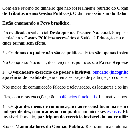
Com esse retorno do dinheiro que não foi realmente retirado do Orç
de Tributos menos Gastos Públicos)
. O dinheiro
saiu sim do Bala
Estão enganando o Povo brasileiro.
Do explicado resulta o tal
Desfalque no Tesouro Nacional.
Simplesme
verdadeiros
Gastos Públicos
necessários à Saúde, à Educação e a out
quer tornar sem efeito
.
2 - Os donos do poder não são os políticos
. Estes
são apenas instr
No Congresso Nacional, dois terços dos políticos são
Falsos Represe
3 - O verdadeiro exercício do poder é invisível
, blindado
(incógnito
aparência de realidade
para criar a sensação de participação consci
Nos meios de comunicação falados e televisados, os locutores e os in
Eles, com raras exceções, são
analfabetos funcionais
. Estimativas no
4 - Os grandes meios de comunicação não se constituem mais em 
independentes, comprados ou cooptados
por interesses
escusos
. El
invisível
. Portanto,
participam do exercício invisível do poder util
São os
Manipuladores da Opinião Pública
. Realizam uma diuturn