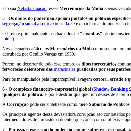
Em sua
Nefasta atuação
, esses
Mercenários da Mídia
apenas veicul
5 - Os donos do poder não apoiam partidos ou políticos específico
segregação social
a ser maximizada
. O exercício real do poder não t
O Povo e principalmente os chamados de
"coxinhas"
são inconscien
mídia
).
Nesse cenário caótico, os
Mercenários da Mídia
representam um ind
derrubada por Getúlio Vargas em 1930.
Porém, no decorrer de todo esse tempo, os
ditos mercenários
continu
fervorosos defensores das
maracutaias
praticadas por seus patrões
Para os manipulados pela imperceptível lavagem cerebral,
errado é q
6 - O complexo financeiro-empresarial global
(
Shadow Banking S
qualquer da política
. E pode destruir qualquer um desses de acordo
A
Corrupção
pode ser sintetizada como mero
Suborno de Políticos
Os principais agentes dessa devastadora corrupção são contratados po
intermediadores de um sistema doentio que conta com o inflexível apo
7 - Por isso, o exercício do poder no campo subjetivo
, responsabil