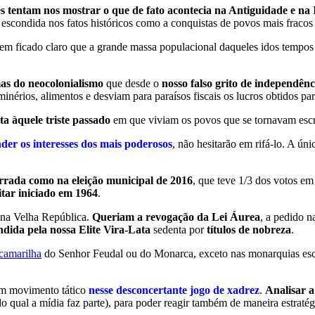
es tentam nos mostrar o que de fato acontecia na Antiguidade e na
escondida nos fatos históricos como a conquistas de povos mais fracos
tem ficado claro que a grande massa populacional daqueles idos tempos 
as do neocolonialismo
que desde o
nosso falso grito de independênc
minérios, alimentos e desviam para paraísos fiscais os lucros obtidos pa
ta àquele triste passado
em que viviam os povos que se tornavam esc
der os interesses dos mais poderosos
, não hesitarão em rifá-lo. A ún
rrada como na eleição municipal de 2016
, que teve 1/3 dos votos e
tar iniciado em 1964
.
 na Velha República.
Queriam a revogação da Lei Áurea
, a pedido 
dida pela nossa Elite Vira-Lata
sedenta por
títulos de nobreza
.
camarilha
do Senhor Feudal ou do Monarca, exceto nas monarquias esc
m movimento tático
nesse desconcertante jogo de xadrez
.
Analisar a
o qual a mídia faz parte), para poder reagir também de maneira estraté