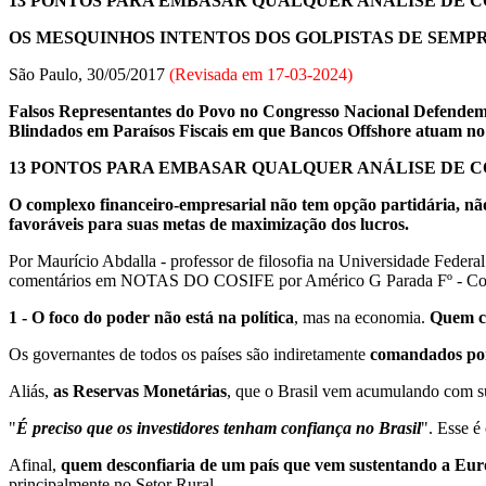
13 PONTOS PARA EMBASAR QUALQUER ANÁLISE DE 
OS MESQUINHOS INTENTOS DOS GOLPISTAS DE SEMP
São Paulo, 30/05/2017
(Revisada em
17-03-2024
)
Falsos Representantes do Povo no Congresso Nacional Defendem 
Blindados em Paraísos Fiscais em que Bancos Offshore atuam no
13 PONTOS PARA EMBASAR QUALQUER ANÁLISE DE 
O complexo financeiro-empresarial não tem opção partidária, não 
favoráveis para suas metas de maximização dos lucros.
Por Maurício Abdalla -
professor de filosofia na Universidade Federal
comentários em NOTAS DO COSIFE por Américo G Parada Fº - Co
1 - O foco do poder não está na política
, mas na economia.
Quem co
Os governantes de todos os países são indiretamente
comandados por
Aliás,
as Reservas Monetárias
, que o Brasil vem acumulando com su
"
É preciso que os investidores tenham confiança no Brasil
". Esse é
Afinal,
quem desconfiaria de um país que vem sustentando a Eur
principalmente no Setor Rural.