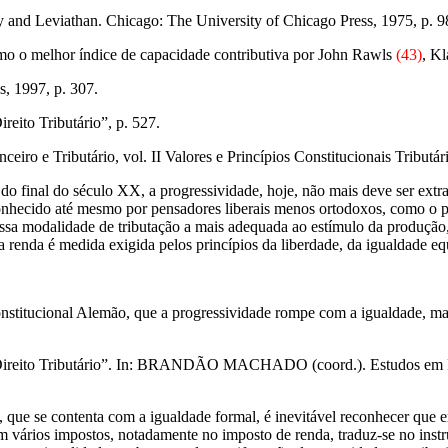
d Leviathan. Chicago: The University of Chicago Press, 1975, p. 9
mo o melhor índice de capacidade contributiva por John Rawls
(43)
, K
, 1997, p. 307.
reito Tributário”, p. 527.
ro e Tributário, vol. II Valores e Princípios Constitucionais Tributár
o final do século XX, a progressividade, hoje, não mais deve ser extraí
econhecido até mesmo por pensadores liberais menos ortodoxos, como o
ssa modalidade de tributação a mais adequada ao estímulo da produção,
a renda é medida exigida pelos princípios da liberdade, da igualdade eq
nstitucional Alemão, que a progressividade rompe com a igualdade, mas 
no Direito Tributário”. In: BRANDÃO MACHADO (coord.). Estudos em 
a, que se contenta com a igualdade formal, é inevitável reconhecer qu
em vários impostos, notadamente no imposto de renda, traduz-se no ins