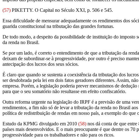
(57)
PIKETTY. O Capital no Século XXI, p. 506 e 545.
Essa dificuldade de mensurar adequadamente os rendimentos dos sócios
guarida constitucional na tributação das grandes fortunas.
De todo modo, a despeito da possibilidade de instituição do imposto s
da renda no Brasil.
Se por um lado, é correto o entendimento de que a tributação da renda 
deixam de subordinar-se à progressividade, por outro é preciso manter
antecipação dos lucros dos seus sócios.
É claro que quando se sustenta a coexistência da tributação dos lucro
ser desdobrada pela lei em dois fatos geradores diferentes. Assim, não 
empresa. Porém, a legislação poderia prever mecanismos de dedução na
para que o seu somatório não resultasse em efeito confiscatório.
Outra reforma urgente na legislação do IRPF é a previsão de uma ver
rendimentos, a fim não só de levar a tributação da renda no Brasil aos
política de redistribuição de rendas em nosso país, a exemplo do que
Estudo da KPMG divulgado em 2010
(58)
nos dá conta de que entre 8
países mais desenvolvidos. E o mais preocupante é que dentre os 70 pa
progressividade para os trabalhadores e não para os ricos.