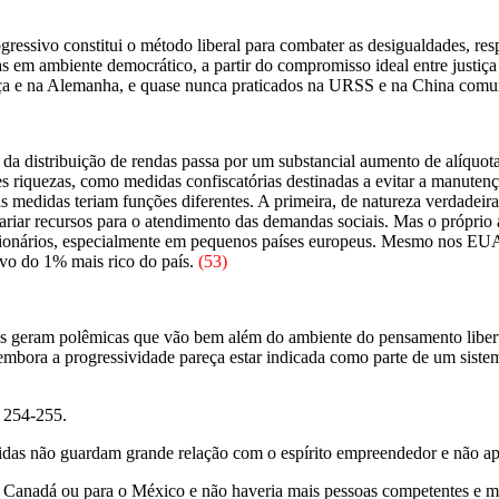
ogressivo constitui o método liberal para combater as desigualdades, res
s em ambiente democrático, a partir do compromisso ideal entre justiça 
ça e na Alemanha, e quase nunca praticados na URSS e na China comu
ir da distribuição de rendas passa por um substancial aumento de alíqu
es riquezas, como medidas confiscatórias destinadas a evitar a manutenç
as medidas teriam funções diferentes. A primeira, de natureza verdadeir
 angariar recursos para o atendimento das demandas sociais. Mas o próprio
lionários, especialmente em pequenos países europeus. Mesmo nos EUA,
avo do 1% mais rico do país.
(53)
as geram polêmicas que vão bem além do ambiente do pensamento libertár
ora a progressividade pareça estar indicada como parte de um sistema 
 254-255.
idas não guardam grande relação com o espírito empreendedor e não apr
o Canadá ou para o México e não haveria mais pessoas competentes e mo