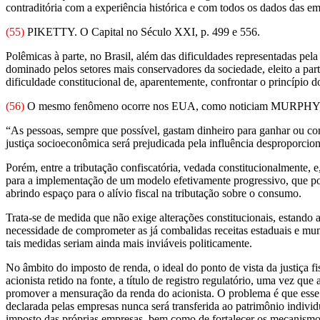
contraditória com a experiência histórica e com todos os dados das e
(55)
PIKETTY. O Capital no Século XXI, p. 499 e 556.
Polêmicas à parte, no Brasil, além das dificuldades representadas pe
dominado pelos setores mais conservadores da sociedade, eleito a par
dificuldade constitucional de, aparentemente, confrontar o princípio d
(56)
O mesmo fenômeno ocorre nos EUA, como noticiam MURPHY
“As pessoas, sempre que possível, gastam dinheiro para ganhar ou cons
justiça socioeconômica será prejudicada pela influência desproporcion
Porém, entre a tributação confiscatória, vedada constitucionalmente,
para a implementação de um modelo efetivamente progressivo, que poss
abrindo espaço para o alívio fiscal na tributação sobre o consumo.
Trata-se de medida que não exige alterações constitucionais, estando a
necessidade de comprometer as já combalidas receitas estaduais e munic
tais medidas seriam ainda mais inviáveis politicamente.
No âmbito do imposto de renda, o ideal do ponto de vista da justiça fi
acionista retido na fonte, a título de registro regulatório, uma vez q
promover a mensuração da renda do acionista. O problema é que esse i
declarada pelas empresas nunca será transferida ao patrimônio individu
imposto das próprias empresas, bem como de fortalecer os mecanismo