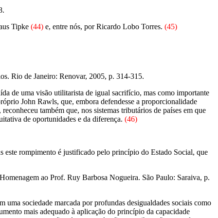
8.
laus Tipke
(44)
e, entre nós, por Ricardo Lobo Torres.
(45)
ios. Rio de Janeiro: Renovar, 2005, p. 314-315.
da de uma visão utilitarista de igual sacrifício, mas como importante
 próprio John Rawls, que, embora defendesse a proporcionalidade
 reconheceu também que, nos sistemas tributários de países em que
uitativa de oportunidades e da diferença.
(46)
este rompimento é justificado pelo princípio do Estado Social, que
Homenagem ao Prof. Ruy Barbosa Nogueira. São Paulo: Saraiva, p.
e em uma sociedade marcada por profundas desigualdades sociais como
trumento mais adequado à aplicação do princípio da capacidade