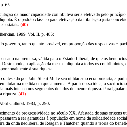
p. 65.
tributação da maior capacidade contributiva seria efetivada pelo princíp
alíquota. É o padrão clássico para efetivação da tributação justa conce
es estatais.
(40)
rkian, 1999, Vol. II, p. 485:
do governo, tanto quanto possível, em proporção das respectivas capaci
baseado na premissa, válida para o Estado Liberal, de que os benefícios
. Deste modo, a aplicação da mesma alíquota a todos os contribuintes, 
oporcionalmente à sua riqueza.
ontestada por John Stuart Mill e seu utilitarismo economicista, a partir 
 seu titular na medida em que aumenta. A partir dessa ideia, o sacrifíc
 mais intenso nos segmentos dotados de menor riqueza. Para igualar o s
a riqueza.
(41)
bril Cultural, 1983, p. 290.
scimento da progressividade no século XX. Afastada de suas origens util
 passaram a ser garantidas à população em nome da solidariedade social
eira da onda neoliberal de Reagan e Thatcher, quando a teoria do bene