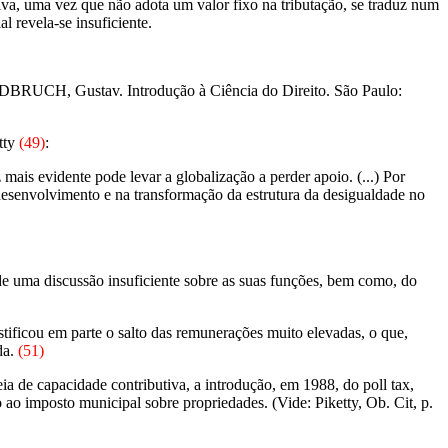
tiva, uma vez que não adota um valor fixo na tributação, se traduz num
l revela-se insuficiente.
 RADBRUCH, Gustav. Introdução à Ciência do Direito. São Paulo:
tty
(49)
:
mais evidente pode levar a globalização a perder apoio. (...) Por
desenvolvimento e na transformação da estrutura da desigualdade no
r de uma discussão insuficiente sobre as suas funções, bem como, do
tificou em parte o salto das remunerações muito elevadas, o que,
da.
(51)
a de capacidade contributiva, a introdução, em 1988, do poll tax,
 ao imposto municipal sobre propriedades. (Vide: Piketty, Ob. Cit, p.