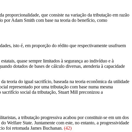
io da proporcionalidade, que consiste na variação da tributação em razão
bido por Adam Smith com base na teoria do benefício, como
dades, isto é, em proporção do rédito que respectivamente usufruem
 estatais, quase sempre limitados à segurança ao indivíduo e à
quando dotados de bases de cálculo diversas, atenderia à capacidade
da teoria do igual sacrifício, baseada na teoria econômica da utilidade
io social representado por uma tributação com base numa mesma
acrifício social da tributação, Stuart Mill preconizou a
itaristas, a tributação progressiva acabou por constituir-se em um dos
 do Welfare State. Juntamente com este, no entanto, a progressividade
fício foi retomada James Buchanan.
(42)