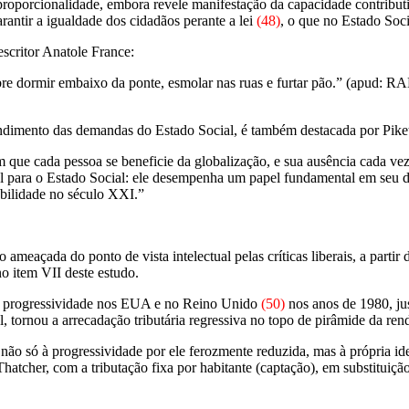
a proporcionalidade, embora revele manifestação da capacidade contribu
arantir a igualdade dos cidadãos perante a lei
(48)
, o que no Estado Socia
escritor Anatole France:
pobre dormir embaixo da ponte, esmolar nas ruas e furtar pão.” (apud:
atendimento das demandas do Estado Social, é também destacada por Pike
 que cada pessoa se beneficie da globalização, e sua ausência cada vez 
ial para o Estado Social: ele desempenha um papel fundamental em seu 
iabilidade no século XXI.”
ameaçada do ponto de vista intelectual pelas críticas liberais, a parti
no item VII deste estudo.
da progressividade nos EUA e no Reino Unido
(50)
nos anos de 1980, jus
al, tornou a arrecadação tributária regressiva no topo de pirâmide da ren
o só à progressividade por ele ferozmente reduzida, mas à própria idei
atcher, com a tributação fixa por habitante (captação), em substituição