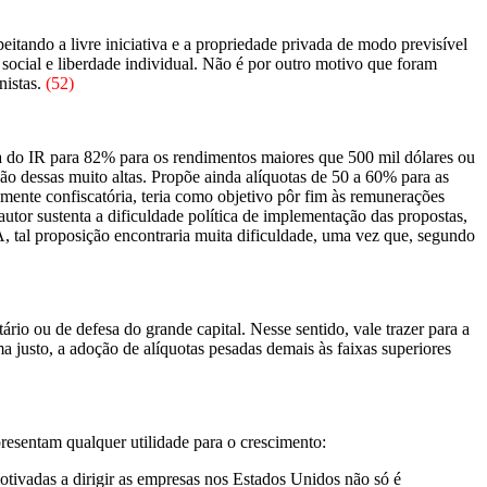
peitando a livre iniciativa e a propriedade privada de modo previsível
social e liberdade individual. Não é por outro motivo que foram
nistas.
(52)
ota do IR para 82% para os rendimentos maiores que 500 mil dólares ou
ão dessas muito altas. Propõe ainda alíquotas de 50 a 60% para as
amente confiscatória, teria como objetivo pôr fim às remunerações
 autor sustenta a dificuldade política de implementação das propostas,
 tal proposição encontraria muita dificuldade, uma vez que, segundo
io ou de defesa do grande capital. Nesse sentido, vale trazer para a
justo, a adoção de alíquotas pesadas demais às faixas superiores
esentam qualquer utilidade para o crescimento:
tivadas a dirigir as empresas nos Estados Unidos não só é