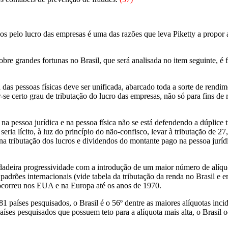
 pelo lucro das empresas é uma das razões que leva Piketty a propor a
obre grandes fortunas no Brasil, que será analisada no item seguinte, é
das pessoas físicas deve ser unificada, abarcado toda a sorte de rendim
-se certo grau de tributação do lucro das empresas, não só para fins de
s na pessoa jurídica e na pessoa física não se está defendendo a dúplic
seria lícito, à luz do princípio do não-confisco, levar à tributação de 
 tributação dos lucros e dividendos do montante pago na pessoa jurídi
dadeira progressividade com a introdução de um maior número de alíqu
 padrões internacionais (vide tabela da tributação da renda no Brasil e
 ocorreu nos EUA e na Europa até os anos de 1970.
1 países pesquisados, o Brasil é o 56º dentre as maiores alíquotas inci
íses pesquisados que possuem teto para a alíquota mais alta, o Brasil o