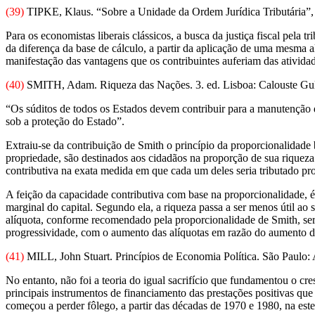
(39)
TIPKE, Klaus. “Sobre a Unidade da Ordem Jurídica Tributária”, 
Para os economistas liberais clássicos, a busca da justiça fiscal pela 
da diferença da base de cálculo, a partir da aplicação de uma mesma 
manifestação das vantagens que os contribuintes auferiam das atividad
(40)
SMITH, Adam. Riqueza das Nações. 3. ed. Lisboa: Calouste Gulbe
“Os súditos de todos os Estados devem contribuir para a manutenção 
sob a proteção do Estado”.
Extraiu-se da contribuição de Smith o princípio da proporcionalidade 
propriedade, são destinados aos cidadãos na proporção de sua riqueza
contributiva na exata medida em que cada um deles seria tributado pr
A feição da capacidade contributiva com base na proporcionalidade, é c
marginal do capital. Segundo ela, a riqueza passa a ser menos útil ao
alíquota, conforme recomendado pela proporcionalidade de Smith, seria
progressividade, com o aumento das alíquotas em razão do aumento d
(41)
MILL, John Stuart. Princípios de Economia Política. São Paulo: A
No entanto, não foi a teoria do igual sacrifício que fundamentou o cre
principais instrumentos de financiamento das prestações positivas que
começou a perder fôlego, a partir das décadas de 1970 e 1980, na est