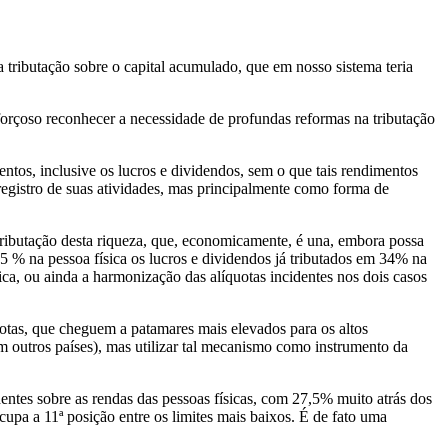
 tributação sobre o capital acumulado, que em nosso sistema teria
 forçoso reconhecer a necessidade de profundas reformas na tributação
entos, inclusive os lucros e dividendos, sem o que tais rendimentos
 registro de suas atividades, mas principalmente como forma de
e tributação desta riqueza, que, economicamente, é una, embora possa
27,5 % na pessoa física os lucros e dividendos já tributados em 34% na
ca, ou ainda a harmonização das alíquotas incidentes nos dois casos
otas, que cheguem a patamares mais elevados para os altos
 em outros países), mas utilizar tal mecanismo como instrumento da
dentes sobre as rendas das pessoas físicas, com 27,5% muito atrás dos
cupa a 11ª posição entre os limites mais baixos. É de fato uma