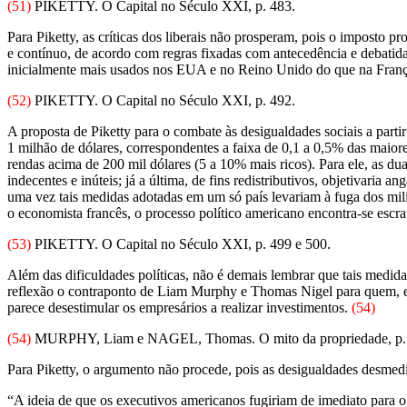
(51)
PIKETTY. O Capital no Século XXI, p. 483.
Para Piketty, as críticas dos liberais não prosperam, pois o imposto pr
e contínuo, de acordo com regras fixadas com antecedência e debatida
inicialmente mais usados nos EUA e no Reino Unido do que na Fran
(52)
PIKETTY. O Capital no Século XXI, p. 492.
A proposta de Piketty para o combate às desigualdades sociais a part
1 milhão de dólares, correspondentes a faixa de 0,1 a 0,5% das maior
rendas acima de 200 mil dólares (5 a 10% mais ricos). Para ele, as du
indecentes e inúteis; já a última, de fins redistributivos, objetivaria
uma vez tais medidas adotadas em um só país levariam à fuga dos mi
o economista francês, o processo político americano encontra-se escr
(53)
PIKETTY. O Capital no Século XXI, p. 499 e 500.
Além das dificuldades políticas, não é demais lembrar que tais medid
reflexão o contraponto de Liam Murphy e Thomas Nigel para quem, emb
parece desestimular os empresários a realizar investimentos.
(54)
(54)
MURPHY, Liam e NAGEL, Thomas. O mito da propriedade, p.
Para Piketty, o argumento não procede, pois as desigualdades desmed
“A ideia de que os executivos americanos fugiriam de imediato para 