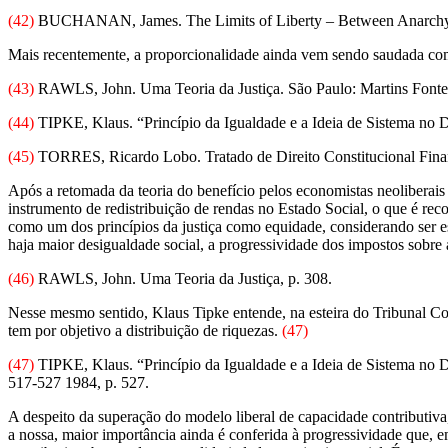
(42)
BUCHANAN, James. The Limits of Liberty – Between Anarchy an
Mais recentemente, a proporcionalidade ainda vem sendo saudada co
(43)
RAWLS, John. Uma Teoria da Justiça. São Paulo: Martins Fontes
(44)
TIPKE, Klaus. “Princípio da Igualdade e a Ideia de Sistema no Di
(45)
TORRES, Ricardo Lobo. Tratado de Direito Constitucional Financei
Após a retomada da teoria do benefício pelos economistas neoliberais d
instrumento de redistribuição de rendas no Estado Social, o que é r
como um dos princípios da justiça como equidade, considerando ser e
haja maior desigualdade social, a progressividade dos impostos sobre 
(46)
RAWLS, John. Uma Teoria da Justiça, p. 308.
Nesse mesmo sentido, Klaus Tipke entende, na esteira do Tribunal Co
tem por objetivo a distribuição de riquezas.
(47)
(47)
TIPKE, Klaus. “Princípio da Igualdade e a Ideia de Sistema 
517-527 1984, p. 527.
A despeito da superação do modelo liberal de capacidade contributiv
a nossa, maior importância ainda é conferida à progressividade que, 