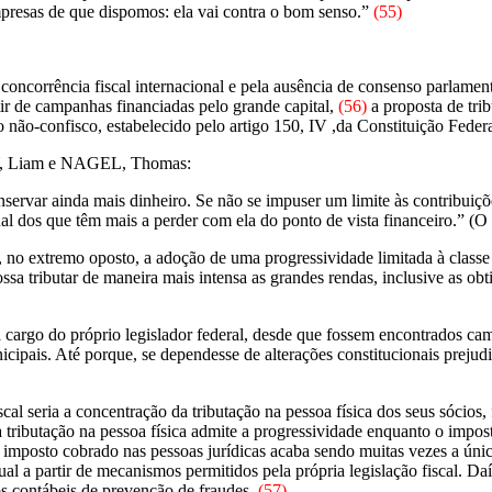
mpresas de que dispomos: ela vai contra o bom senso.”
(55)
la concorrência fiscal internacional e pela ausência de consenso parla
tir de campanhas financiadas pelo grande capital,
(56)
a proposta de trib
o não-confisco, estabelecido pelo artigo 150, IV ,da Constituição Federal
, Liam e NAGEL, Thomas:
ervar ainda mais dinheiro. Se não se impuser um limite às contribuiçõe
al dos que têm mais a perder com ela do ponto de vista financeiro.” (O 
 e, no extremo oposto, a adoção de uma progressividade limitada à clas
a tributar de maneira mais intensa as grandes rendas, inclusive as obti
 cargo do próprio legislador federal, desde que fossem encontrados cami
ipais. Até porque, se dependesse de alterações constitucionais prejudic
scal seria a concentração da tributação na pessoa física dos seus sócios
ue a tributação na pessoa física admite a progressividade enquanto o im
mposto cobrado nas pessoas jurídicas acaba sendo muitas vezes a única 
al a partir de mecanismos permitidos pela própria legislação fiscal. Da
s contábeis de prevenção de fraudes.
(57)