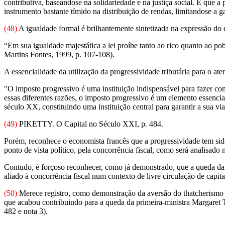
contributiva, baseandose na solidariedade e na justiça social. É que 
instrumento bastante tímido na distribuição de rendas, limitandose a g
(48)
A igualdade formal é brilhantemente sintetizada na expressão do 
“Em sua igualdade majestática a lei proíbe tanto ao rico quanto ao 
Martins Fontes, 1999, p. 107-108).
A essencialidade da utilização da progressividade tributária para o 
"O imposto progressivo é uma instituição indispensável para fazer com
essas diferentes razões, o imposto progressivo é um elemento essenc
século XX, constituindo uma instituição central para garantir a sua v
(49)
PIKETTY. O Capital no Século XXI, p. 484.
Porém, reconhece o economista francês que a progressividade tem sido 
ponto de vista político, pela concorrência fiscal, como será analisado 
Contudo, é forçoso reconhecer, como já demonstrado, que a queda 
aliado à concorrência fiscal num contexto de livre circulação de capit
(50)
Merece registro, como demonstração da aversão do thatcherismo nã
que acabou contribuindo para a queda da primeira-ministra Margaret Th
482 e nota 3).