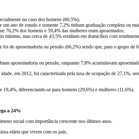
specialmente no caso dos homens (80,5%);
e um ano de estudo e somente 7,2% tinham graduação completa ou mai
 que 76,2% dos homens e 59,4% das mulheres eram aposentados;
rio mínimo, mas cerca de 43,5% residiam em domicílios com rendimento 
e foi de aposentadoria ou pensão (66,2%) sendo que, para o grupo de 65
cebiam aposentadoria ou pensão, enquanto 7,8% acumulavam aposentado
 idade, em 2012, foi caracterizada pela taxa de ocupação de 27,1%, s
 de 19,4%, diferenciando-se para homens (29,6%) e mulheres (11,6%).
hega a 24%
ômeno social com importância crescente nos últimos anos.
faixa etária que vivem com os pais.