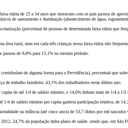
a faixa etária de 25 a 34 anos que moravam com os pais passou de apr
sicos de saneamento e iluminação (abastecimento de água, esgotamento s
colarização (percentual de pessoas de determinada faixa etária que fre
a área rural, uma em cada três crianças nessa faixa etária não frequent
ade passou de 9,8% para 15,1% no mesmo período.
contribuíam de alguma forma para a Previdência), percentual que sob
rça de trabalho brasileira: 43,1% dos trabalhadores neste último ano.
capita de até 1/4 de salário mínimo, e 14,6% tinham mais de 1/4 a 1/2 
é 1/4 de salário mínimo per capita ganhou participação relativa, de 14,
mortalidade na infância (até cinco anos) de 53,7 óbitos por mil nascid
Em 2012, 24,7% da população tinha plano de saúde, sendo que, em São 