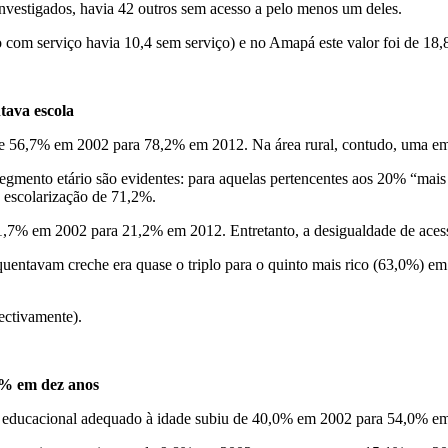
investigados, havia 42 outros sem acesso a pelo menos um deles.
 com serviço havia 10,4 sem serviço) e no Amapá este valor foi de 18,8
ntava escola
 de 56,7% em 2002 para 78,2% em 2012. Na área rural, contudo, uma em c
segmento etário são evidentes: para aquelas pertencentes aos 20% “mais 
 escolarização de 71,2%.
11,7% em 2002 para 21,2% em 2012. Entretanto, a desigualdade de acess
uentavam creche era quase o triplo para o quinto mais rico (63,0%) em
ectivamente).
1% em dez anos
vel educacional adequado à idade subiu de 40,0% em 2002 para 54,0% e