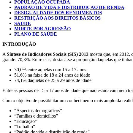
POPULAÇÃO OCUPADA
PADRÃO DE VIDA E DISTRIBUIÇÃO DE RENDA
DESIGUALDADE DOS RENDIMENTOS
RESTRIÇÃO AOS DIREITOS BÁSICOS
SAÚDE
MORTE POR AGRESSÃO
PLANO DE SAÚDE
INTRODUÇÃO
A
Síntese de Indicadores Sociais (SIS) 2013
mostra que, em 2012, c
grande: 70,3%. Entre elas, destaca-se a proporção daquelas que tinh
30,0% entre aquelas com 15 a 17 anos
51,6% na faixa de 18 a 24 anos de idade
74,1% daquelas de 25 a 29 anos de idade
Entre as pessoas de 15 a 17 anos de idade que não estudavam nem tr
Com o objetivo de possibilitar um conhecimento mais amplo da realida
“Aspectos demográficos”
“Famílias e domicílios”
“Educação”
“Trabalho”
“Padrão de vida e distribuição de renda”