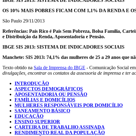
IBGE SIS 2013: SISTEMA DE INDICADORES SOCIAIS
OS 10% MAIS POBRES FICAM COM 1,1% DA RENDA E OS
São Paulo 29/11/2013
Referências: País Rico é País Sem Pobreza, Bolsa Família, Cart
e Distribuição da Renda, Aposentadoria e Pensão.
IBGE SIS 2013: SISTEMA DE INDICADORES SOCIAIS
Manchete: SIS 2013: 74,1% das mulheres de 25 a 29 anos que n
Texto obtido na
Sala de Imprensa do IBGE
- Comunicação Social em
divulgações, encontrar os contatos da assessoria de imprensa e ter a
INTRODUÇÃO
ASPECTOS DEMOGRÁFICOS
APOSENTADORIA OU PENSÃO
FAMÍLIAS E DOMICÍLIOS
MULHERES RESPONSÁVEIS POR DOMICÍLIO
SANEAMENTO BÁSICO
EDUCAÇÃO
ENSINO SUPERIOR
CARTEIRA DE TRABALHO ASSINADA
RENDIMENTO REAL DA POPULAÇÃO