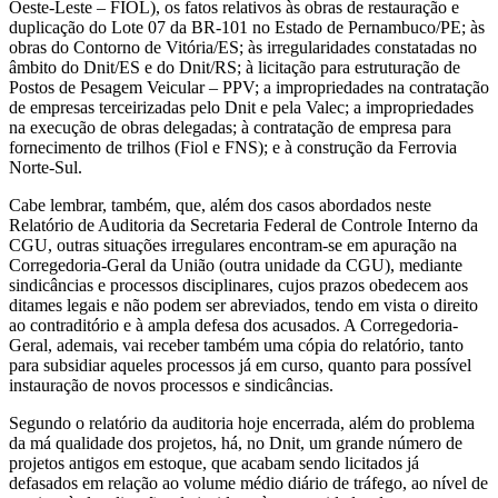
Oeste-Leste – FIOL), os fatos relativos às obras de restauração e
duplicação do Lote 07 da BR-101 no Estado de Pernambuco/PE; às
obras do Contorno de Vitória/ES; às irregularidades constatadas no
âmbito do Dnit/ES e do Dnit/RS; à licitação para estruturação de
Postos de Pesagem Veicular – PPV; a impropriedades na contratação
de empresas terceirizadas pelo Dnit e pela Valec; a impropriedades
na execução de obras delegadas; à contratação de empresa para
fornecimento de trilhos (Fiol e FNS); e à construção da Ferrovia
Norte-Sul.
Cabe lembrar, também, que, além dos casos abordados neste
Relatório de Auditoria da Secretaria Federal de Controle Interno da
CGU, outras situações irregulares encontram-se em apuração na
Corregedoria-Geral da União (outra unidade da CGU), mediante
sindicâncias e processos disciplinares, cujos prazos obedecem aos
ditames legais e não podem ser abreviados, tendo em vista o direito
ao contraditório e à ampla defesa dos acusados. A Corregedoria-
Geral, ademais, vai receber também uma cópia do relatório, tanto
para subsidiar aqueles processos já em curso, quanto para possível
instauração de novos processos e sindicâncias.
Segundo o relatório da auditoria hoje encerrada, além do problema
da má qualidade dos projetos, há, no Dnit, um grande número de
projetos antigos em estoque, que acabam sendo licitados já
defasados em relação ao volume médio diário de tráfego, ao nível de