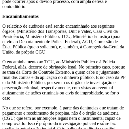
pode ocorrer após o devido processo, com ampla defesa e
contraditório.
Encaminhamentos
O relatório de auditoria está sendo encaminhado aos seguintes
órgãos: (Ministério dos Transportes, Dnit e Valec, Casa Civil da
Presidência, Ministério Público, TCU, Ministério da Justiça (para
envio ao Departamento de Polícia Federal), AGU, Comissão de
Ética Pública (que o solicitou), e, também, à Corregedoria-Geral da
União, da própria CGU.
O encaminhamento ao TCU, ao Ministério Público e à Polícia
Federal, aliás, decorre de obrigação legal. No primeiro caso, porque
se trata da Corte de Controle Externo, a quem cabe o julgamento
final das contas e da aplicação do dinheiro público. E no caso da PF
e do Ministério Público, por serem os órgãos de investigação e
persecução criminal, respectivamente, com vistas ao eventual
ajuizamento de ações criminais ou civis de improbidade, se for o
caso.
No que se refere, por exemplo, à parte das denúncias que tratam de
pagamento e recebimento de propina, não é o órgão de auditoria
(CGU) que tem as atribuições legais nem o instrumental capaz de
comprová-lo. Isso é próprio da investigação policial e só se faz
mediante autorização judicial. O trabalho da auditoria constitui,