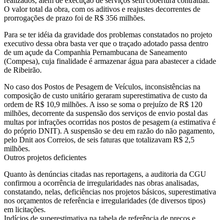
realizados, além de execução de serviços sem cobertura contratual.
O valor total da obra, com os aditivos e reajustes decorrentes de
prorrogações de prazo foi de R$ 356 milhões.
Para se ter idéia da gravidade dos problemas constatados no projeto
executivo dessa obra basta ver que o traçado adotado passa dentro
de um açude da Companhia Pernambucana de Saneamento
(Compesa), cuja finalidade é armazenar água para abastecer a cidade
de Ribeirão.
No caso dos Postos de Pesagem de Veículos, inconsistências na
composição de custo unitário geraram superestimativa de custo da
ordem de R$ 10,9 milhões. A isso se soma o prejuízo de R$ 120
milhões, decorrente da suspensão dos serviços de envio postal das
multas por infrações ocorridas nos postos de pesagem (a estimativa é
do próprio DNIT). A suspensão se deu em razão do não pagamento,
pelo Dnit aos Correios, de seis faturas que totalizavam R$ 2,5
milhões.
Outros projetos deficientes
Quanto às denúncias citadas nas reportagens, a auditoria da CGU
confirmou a ocorrência de irregularidades nas obras analisadas,
constatando, nelas, deficiências nos projetos básicos, superestimativa
nos orçamentos de referência e irregularidades (de diversos tipos)
em licitações.
Indícios de superestimativa na tabela de referência de preços e