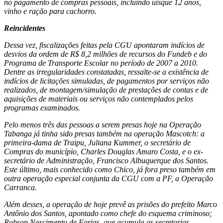
no pagamento de compras pessoais, incluindo uísque 12 anos,
vinho e ração para cachorro.
Reincidentes
Dessa vez, fiscalizações feitas pela CGU apontaram indícios de
desvios da ordem de R$ 8,2 milhões de recursos do Fundeb e do
Programa de Transporte Escolar no período de 2007 a 2010.
Dentre as irregularidades constatadas, ressalte-se a existência de
indícios de licitações simuladas, de pagamentos por serviços não
realizados, de montagem/simulação de prestações de contas e de
aquisições de materiais ou serviços não contemplados pelos
programas examinados.
Pelo menos três das pessoas a serem presas hoje na Operação
Tabanga já tinha sido presas também na operação Mascotch: a
primeira-dama de Traipu, Juliana Kummer, o secretário de
Compras do município, Charles Douglas Amaro Costa, e o ex-
secretário de Administração, Francisco Albuquerque dos Santos.
Este último, mais conhecido como Chico, já fora preso também em
outra operação especial conjunta da CGU com a PF, a Operação
Carranca.
Além desses, a operação de hoje prevê as prisões do prefeito Marco
Antônio dos Santos, apontado como chefe do esquema criminoso;
Robson Nascimento de Farias, que acumula as secretarias