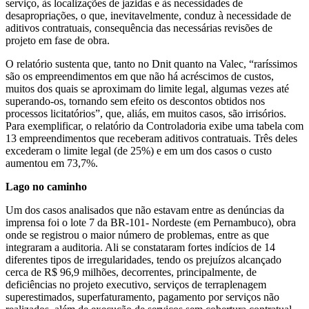
serviço, às localizações de jazidas e às necessidades de
desapropriações, o que, inevitavelmente, conduz à necessidade de
aditivos contratuais, consequência das necessárias revisões de
projeto em fase de obra.
O relatório sustenta que, tanto no Dnit quanto na Valec, “raríssimos
são os empreendimentos em que não há acréscimos de custos,
muitos dos quais se aproximam do limite legal, algumas vezes até
superando-os, tornando sem efeito os descontos obtidos nos
processos licitatórios”, que, aliás, em muitos casos, são irrisórios.
Para exemplificar, o relatório da Controladoria exibe uma tabela com
13 empreendimentos que receberam aditivos contratuais. Três deles
excederam o limite legal (de 25%) e em um dos casos o custo
aumentou em 73,7%.
Lago no caminho
Um dos casos analisados que não estavam entre as denúncias da
imprensa foi o lote 7 da BR-101- Nordeste (em Pernambuco), obra
onde se registrou o maior número de problemas, entre as que
integraram a auditoria. Ali se constataram fortes indícios de 14
diferentes tipos de irregularidades, tendo os prejuízos alcançado
cerca de R$ 96,9 milhões, decorrentes, principalmente, de
deficiências no projeto executivo, serviços de terraplenagem
superestimados, superfaturamento, pagamento por serviços não