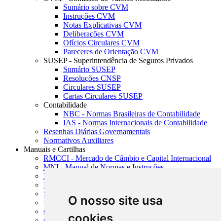
Sumário sobre CVM
Instruções CVM
Notas Explicativas CVM
Deliberações CVM
Ofícios Circulares CVM
Pareceres de Orientação CVM
SUSEP - Superintendência de Seguros Privados
Sumário SUSEP
Resoluções CNSP
Circulares SUSEP
Cartas Circulares SUSEP
Contabilidade
NBC - Normas Brasileiras de Contabilidade
IAS - Normas Internacionais de Contabilidade
Resenhas Diárias Governamentais
Normativos Auxiliares
Manuais e Cartilhas
RMCCI - Mercado de Câmbio e Capital Internacional
MNI - Manual de Normas e Instruções
MTVM - Manual de Títulos e Valores Mobiliários
MCR - Manual de Crédito Rural
SISORF - Manual de Organização do SFN
O nosso site usa
MASUP - Manual de Supervisão Bancária
CADOC - Catálogo de Documentos
cookies
CNAE-CONCLA - Classificação Nacional de