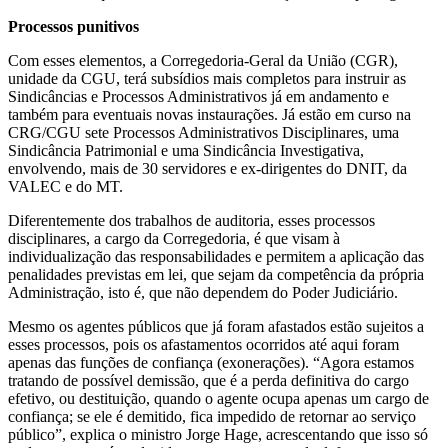
Processos punitivos
Com esses elementos, a Corregedoria-Geral da União (CGR),
unidade da CGU, terá subsídios mais completos para instruir as
Sindicâncias e Processos Administrativos já em andamento e
também para eventuais novas instaurações. Já estão em curso na
CRG/CGU sete Processos Administrativos Disciplinares, uma
Sindicância Patrimonial e uma Sindicância Investigativa,
envolvendo, mais de 30 servidores e ex-dirigentes do DNIT, da
VALEC e do MT.
Diferentemente dos trabalhos de auditoria, esses processos
disciplinares, a cargo da Corregedoria, é que visam à
individualização das responsabilidades e permitem a aplicação das
penalidades previstas em lei, que sejam da competência da própria
Administração, isto é, que não dependem do Poder Judiciário.
Mesmo os agentes públicos que já foram afastados estão sujeitos a
esses processos, pois os afastamentos ocorridos até aqui foram
apenas das funções de confiança (exonerações). “Agora estamos
tratando de possível demissão, que é a perda definitiva do cargo
efetivo, ou destituição, quando o agente ocupa apenas um cargo de
confiança; se ele é demitido, fica impedido de retornar ao serviço
público”, explica o ministro Jorge Hage, acrescentando que isso só