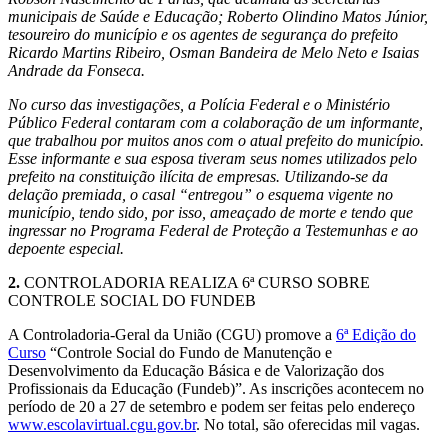
municipais de Saúde e Educação; Roberto Olindino Matos Júnior,
tesoureiro do município e os agentes de segurança do prefeito
Ricardo Martins Ribeiro, Osman Bandeira de Melo Neto e Isaias
Andrade da Fonseca.
No curso das investigações, a Polícia Federal e o Ministério
Público Federal contaram com a colaboração de um informante,
que trabalhou por muitos anos com o atual prefeito do município.
Esse informante e sua esposa tiveram seus nomes utilizados pelo
prefeito na constituição ilícita de empresas. Utilizando-se da
delação premiada, o casal “entregou” o esquema vigente no
município, tendo sido, por isso, ameaçado de morte e tendo que
ingressar no Programa Federal de Proteção a Testemunhas e ao
depoente especial.
2.
CONTROLADORIA REALIZA 6ª CURSO SOBRE
CONTROLE SOCIAL DO FUNDEB
A Controladoria-Geral da União (CGU) promove a
6ª Edição do
Curso
“Controle Social do Fundo de Manutenção e
Desenvolvimento da Educação Básica e de Valorização dos
Profissionais da Educação (Fundeb)”. As inscrições acontecem no
período de 20 a 27 de setembro e podem ser feitas pelo endereço
www.escolavirtual.cgu.gov.br
. No total, são oferecidas mil vagas.