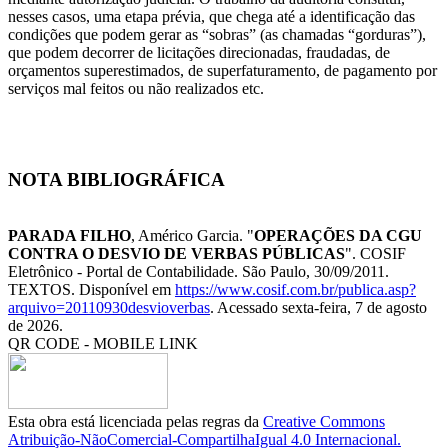
nesses casos, uma etapa prévia, que chega até a identificação das
condições que podem gerar as “sobras” (as chamadas “gorduras”),
que podem decorrer de licitações direcionadas, fraudadas, de
orçamentos superestimados, de superfaturamento, de pagamento por
serviços mal feitos ou não realizados etc.
NOTA BIBLIOGRÁFICA
PARADA FILHO
, Américo Garcia. "
OPERAÇÕES DA CGU
CONTRA O DESVIO DE VERBAS PÚBLICAS
". COSIF
Eletrônico - Portal de Contabilidade. São Paulo, 30/09/2011.
TEXTOS. Disponível em
https://www.cosif.com.br/publica.asp?
arquivo=20110930desvioverbas
. Acessado sexta-feira, 7 de agosto
de 2026.
QR CODE - MOBILE LINK
Esta obra está licenciada pelas regras da
Creative Commons
Atribuição-NãoComercial-CompartilhaIgual 4.0 Internacional.