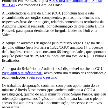
Publicado em 08/09/2011 pela
Assessoria de Comunicação Social
da CGU
- controladoria Geral da União.
A Controladoria-Geral da União (CGU) concluiu hoje e está
encaminhando aos órgãos competentes, para as providências nas
respectivas áreas de atribuições, relatório contendo os resultados da
Auditoria Especial realizada, por determinação da presidenta Dilma
Roussef, para apurar denúncias de irregularidades no Dnit e na
Valec.
A equipe de auditores designada pelo ministro Jorge Hage no dia 6
de julho último (pela Portaria n 1.322/CGU) analisou 17 processos
de licitações e contratos e constatou 66 irregularidades, que apontam
prejuízo potencial de R$ 682 milhões, em um total de R$ 5,1 bilhões
fiscalizados.
A íntegra do Relatório da Auditoria está disponível no site da CGU
(
veja aqui o relatório final
), assim como um resumo das conclusões e
recomendações. (
veja aqui o resumo
)
Os trabalhos de apuração contaram com pleno apoio tanto do ex-
ministro Alfredo Nascimento (que também solicitou à CGU a
investigação), quanto do atual ministro Paulo Sérgio Passos, que deu
orientação expressa aos órgãos do ministério para facilitar o pleno
acesso dos auditores a toda a documentação, processos e arquivos
necessários.