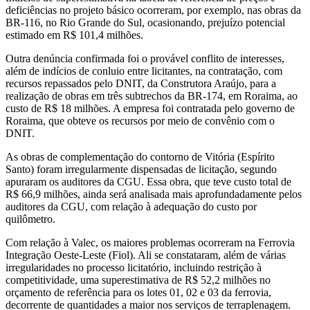
deficiências no projeto básico ocorreram, por exemplo, nas obras da
BR-116, no Rio Grande do Sul, ocasionando, prejuízo potencial
estimado em R$ 101,4 milhões.
Outra denúncia confirmada foi o provável conflito de interesses,
além de indícios de conluio entre licitantes, na contratação, com
recursos repassados pelo DNIT, da Construtora Araújo, para a
realização de obras em três subtrechos da BR-174, em Roraima, ao
custo de R$ 18 milhões. A empresa foi contratada pelo governo de
Roraima, que obteve os recursos por meio de convênio com o
DNIT.
As obras de complementação do contorno de Vitória (Espírito
Santo) foram irregularmente dispensadas de licitação, segundo
apuraram os auditores da CGU. Essa obra, que teve custo total de
R$ 66,9 milhões, ainda será analisada mais aprofundadamente pelos
auditores da CGU, com relação à adequação do custo por
quilômetro.
Com relação à Valec, os maiores problemas ocorreram na Ferrovia
Integração Oeste-Leste (Fiol). Ali se constataram, além de várias
irregularidades no processo licitatório, incluindo restrição à
competitividade, uma superestimativa de R$ 52,2 milhões no
orçamento de referência para os lotes 01, 02 e 03 da ferrovia,
decorrente de quantidades a maior nos serviços de terraplenagem.