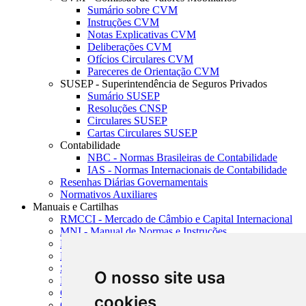
Sumário sobre CVM
Instruções CVM
Notas Explicativas CVM
Deliberações CVM
Ofícios Circulares CVM
Pareceres de Orientação CVM
SUSEP - Superintendência de Seguros Privados
Sumário SUSEP
Resoluções CNSP
Circulares SUSEP
Cartas Circulares SUSEP
Contabilidade
NBC - Normas Brasileiras de Contabilidade
IAS - Normas Internacionais de Contabilidade
Resenhas Diárias Governamentais
Normativos Auxiliares
Manuais e Cartilhas
RMCCI - Mercado de Câmbio e Capital Internacional
MNI - Manual de Normas e Instruções
MTVM - Manual de Títulos e Valores Mobiliários
MCR - Manual de Crédito Rural
SISORF - Manual de Organização do SFN
O nosso site usa
MASUP - Manual de Supervisão Bancária
CADOC - Catálogo de Documentos
cookies
CNAE-CONCLA - Classificação Nacional de