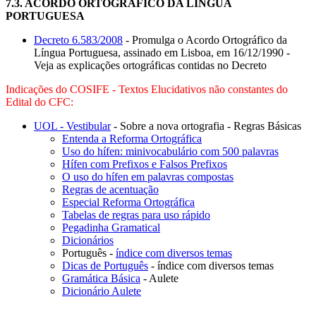
7.3.
ACORDO ORTOGRÁFICO DA LÍNGUA
PORTUGUESA
Decreto 6.583/2008
- Promulga o Acordo Ortográfico da
Língua Portuguesa, assinado em Lisboa, em 16/12/1990 -
Veja as explicações ortográficas contidas no Decreto
Indicações do COSIFE - Textos Elucidativos não constantes do
Edital do CFC:
UOL - Vestibular
- Sobre a nova ortografia - Regras Básicas
Entenda a Reforma Ortográfica
Uso do hífen: minivocabulário com 500 palavras
Hífen com Prefixos e Falsos Prefixos
O uso do hífen em palavras compostas
Regras de acentuação
Especial Reforma Ortográfica
Tabelas de regras para uso rápido
Pegadinha Gramatical
Dicionários
Português -
índice com diversos temas
Dicas de Português
- índice com diversos temas
Gramática Básica
- Aulete
Dicionário Aulete