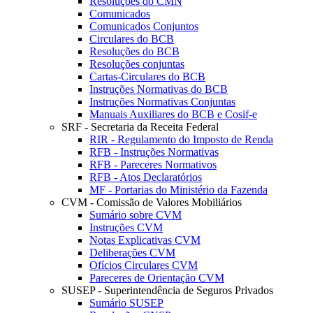
Resoluções do CMN
Comunicados
Comunicados Conjuntos
Circulares do BCB
Resoluções do BCB
Resoluções conjuntas
Cartas-Circulares do BCB
Instruções Normativas do BCB
Instruções Normativas Conjuntas
Manuais Auxiliares do BCB e Cosif-e
SRF - Secretaria da Receita Federal
RIR - Regulamento do Imposto de Renda
RFB - Instruções Normativas
RFB - Pareceres Normativos
RFB - Atos Declaratórios
MF - Portarias do Ministério da Fazenda
CVM - Comissão de Valores Mobiliários
Sumário sobre CVM
Instruções CVM
Notas Explicativas CVM
Deliberações CVM
Ofícios Circulares CVM
Pareceres de Orientação CVM
SUSEP - Superintendência de Seguros Privados
Sumário SUSEP