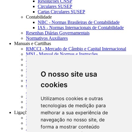
Resoluções CNSP
Circulares SUSEP
Cartas Circulares SUSEP
Contabilidade
NBC - Normas Brasileiras de Contabilidade
IAS - Normas Internacionais de Contabilidade
Resenhas Diárias Governamentais
Normativos Auxiliares
Manuais e Cartilhas
RMCCI - Mercado de Câmbio e Capital Internacional
MNI - Manual de Normas e Instruções
MTVM - Manual de Títulos e Valores Mobiliários
MCR - Manual de Crédito Rural
SISORF - Manual de Organização do SFN
O nosso site usa
MASUP - Manual de Supervisão Bancária
CADOC - Catálogo de Documentos
cookies
CNAE-CONCLA - Classificação Nacional de
Atividades Econômicas
PMF - Cartilhas do BCB
Utilizamos cookies e outras
Manuais Auxiliares do BCB e Cosif-e
tecnologias de medição para
Resenhas Diárias Governamentais
melhorar a sua experiência de
Ligações Externas
Links Úteis
navegação no nosso site, de
Presidência da República
forma a mostrar conteúdo
Agências Nacionais Reguladoras