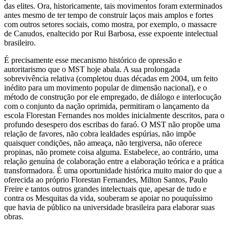
das elites. Ora, historicamente, tais movimentos foram exterminados
antes mesmo de ter tempo de construir laços mais amplos e fortes
com outros setores sociais, como mostra, por exemplo, o massacre
de Canudos, enaltecido por Rui Barbosa, esse expoente intelectual
brasileiro.
É precisamente esse mecanismo histórico de opressão e
autoritarismo que o MST hoje abala. A sua prolongada
sobrevivência relativa (completou duas décadas em 2004, um feito
inédito para um movimento popular de dimensão nacional), e o
método de construção por ele empregado, de diálogo e interlocução
com o conjunto da nação oprimida, permitiram o lançamento da
escola Florestan Fernandes nos moldes inicialmente descritos, para o
profundo desespero dos escribas do faraó. O MST não propõe uma
relação de favores, não cobra lealdades espúrias, não impõe
quaisquer condições, não ameaça, não tergiversa, não oferece
propinas, não promete coisa alguma. Estabelece, ao contrário, uma
relação genuína de colaboração entre a elaboração teórica e a prática
transformadora. É uma oportunidade histórica muito maior do que a
oferecida ao próprio Florestan Fernandes, Milton Santos, Paulo
Freire e tantos outros grandes intelectuais que, apesar de tudo e
contra os Mesquitas da vida, souberam se apoiar no pouquíssimo
que havia de público na universidade brasileira para elaborar suas
obras.