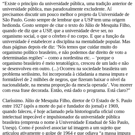
“Existe o princípio da universidade pública, uma tradição anterior de
universidade pública, mas paradoxalmente excludente. Aí
precisamos discutir um pouco melhor o projeto da Universidade de
São Paulo. Gosto sempre de lembrar que a USP tem uma origem
hedionda. Gosto sempre de citar o texto do Júlio de Mesquita Filho,
quando ele diz que a USP, que a universidade deve ser, no
organismo social, o que o cérebro é no corpo. E que a função da
universidade é estabelecer a disciplina na mentalidade popular. Mas
duas páginas depois ele diz: ‘Nós temos que cuidar muito do
organismo político brasileiro, e não podemos dar direito de voto a
determinadas regiões’ – como a nordestina etc. – ‘porque o
organismo brasileiro é meio teratológico, cresceu de um lado e não
se desenvolveu em outro. (...) Ocorreu na sociedade brasileira um
problema seriíssimo, foi incorporada à cidadania a massa impura e
formidável de 2 milhões de negros, que fizeram baixar o nível da
nacionalidade, na mesma proporção da mescla operada’. Vou morrer
com essa frase decorada. Então, está dado o programa. Está claro?”
Claríssimo. Júlio de Mesquita Filho, diretor de O Estado de S. Paulo
entre 1927 (após a morte do pai e fundador do jornal) e 1969,
quando faleceu, é hoje aclamado pela historiografia oficial como
intelectual impecável e impulsionador da universidade pública
brasileira (empresta o nome à Universidade Estadual de São Paulo,
Unesp). Como é possível associar tal imagem a um sujeito que
articulou ativamente o golpe de 1964 e que odiava “a massa impura