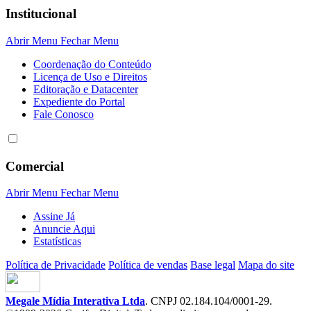
Institucional
Abrir Menu
Fechar Menu
Coordenação do Conteúdo
Licença de Uso e Direitos
Editoração e Datacenter
Expediente do Portal
Fale Conosco
Comercial
Abrir Menu
Fechar Menu
Assine Já
Anuncie Aqui
Estatísticas
Política de Privacidade
Política de vendas
Base legal
Mapa do site
Megale Mídia Interativa Ltda
. CNPJ 02.184.104/0001-29.