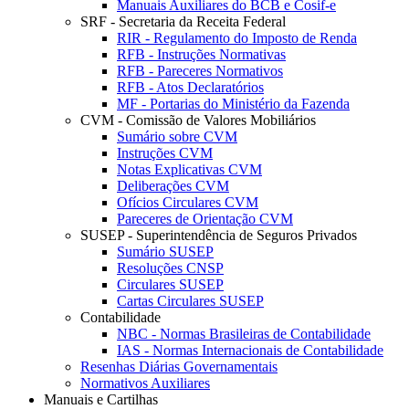
Manuais Auxiliares do BCB e Cosif-e
SRF - Secretaria da Receita Federal
RIR - Regulamento do Imposto de Renda
RFB - Instruções Normativas
RFB - Pareceres Normativos
RFB - Atos Declaratórios
MF - Portarias do Ministério da Fazenda
CVM - Comissão de Valores Mobiliários
Sumário sobre CVM
Instruções CVM
Notas Explicativas CVM
Deliberações CVM
Ofícios Circulares CVM
Pareceres de Orientação CVM
SUSEP - Superintendência de Seguros Privados
Sumário SUSEP
Resoluções CNSP
Circulares SUSEP
Cartas Circulares SUSEP
Contabilidade
NBC - Normas Brasileiras de Contabilidade
IAS - Normas Internacionais de Contabilidade
Resenhas Diárias Governamentais
Normativos Auxiliares
Manuais e Cartilhas