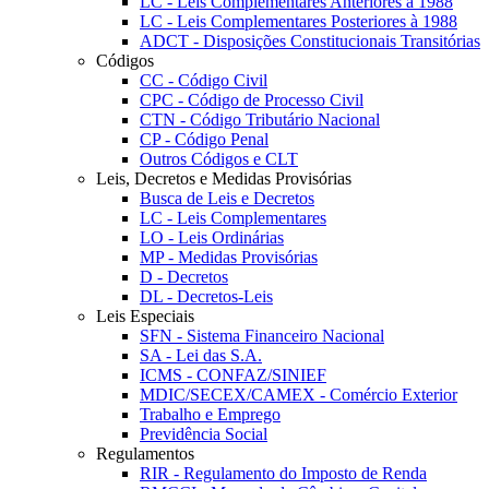
LC - Leis Complementares Anteriores à 1988
LC - Leis Complementares Posteriores à 1988
ADCT - Disposições Constitucionais Transitórias
Códigos
CC - Código Civil
CPC - Código de Processo Civil
CTN - Código Tributário Nacional
CP - Código Penal
Outros Códigos e CLT
Leis, Decretos e Medidas Provisórias
Busca de Leis e Decretos
LC - Leis Complementares
LO - Leis Ordinárias
MP - Medidas Provisórias
D - Decretos
DL - Decretos-Leis
Leis Especiais
SFN - Sistema Financeiro Nacional
SA - Lei das S.A.
ICMS - CONFAZ/SINIEF
MDIC/SECEX/CAMEX - Comércio Exterior
Trabalho e Emprego
Previdência Social
Regulamentos
RIR - Regulamento do Imposto de Renda