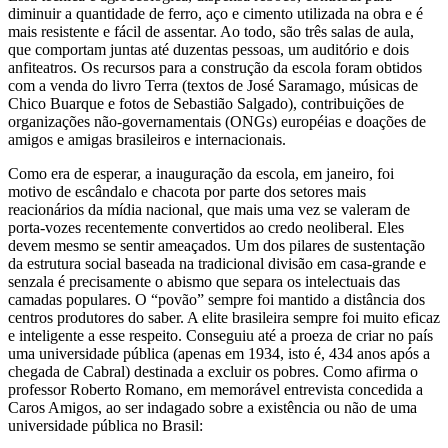
diminuir a quantidade de ferro, aço e cimento utilizada na obra e é
mais resistente e fácil de assentar. Ao todo, são três salas de aula,
que comportam juntas até duzentas pessoas, um auditório e dois
anfiteatros. Os recursos para a construção da escola foram obtidos
com a venda do livro Terra (textos de José Saramago, músicas de
Chico Buarque e fotos de Sebastião Salgado), contribuições de
organizações não-governamentais (ONGs) européias e doações de
amigos e amigas brasileiros e internacionais.
Como era de esperar, a inauguração da escola, em janeiro, foi
motivo de escândalo e chacota por parte dos setores mais
reacionários da mídia nacional, que mais uma vez se valeram de
porta-vozes recentemente convertidos ao credo neoliberal. Eles
devem mesmo se sentir ameaçados. Um dos pilares de sustentação
da estrutura social baseada na tradicional divisão em casa-grande e
senzala é precisamente o abismo que separa os intelectuais das
camadas populares. O “povão” sempre foi mantido a distância dos
centros produtores do saber. A elite brasileira sempre foi muito eficaz
e inteligente a esse respeito. Conseguiu até a proeza de criar no país
uma universidade pública (apenas em 1934, isto é, 434 anos após a
chegada de Cabral) destinada a excluir os pobres. Como afirma o
professor Roberto Romano, em memorável entrevista concedida a
Caros Amigos, ao ser indagado sobre a existência ou não de uma
universidade pública no Brasil: