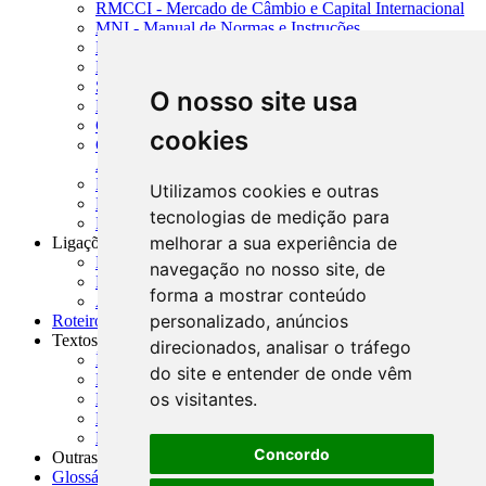
RMCCI - Mercado de Câmbio e Capital Internacional
MNI - Manual de Normas e Instruções
MTVM - Manual de Títulos e Valores Mobiliários
MCR - Manual de Crédito Rural
SISORF - Manual de Organização do SFN
O nosso site usa
MASUP - Manual de Supervisão Bancária
CADOC - Catálogo de Documentos
cookies
CNAE-CONCLA - Classificação Nacional de
Atividades Econômicas
PMF - Cartilhas do BCB
Utilizamos cookies e outras
Manuais Auxiliares do BCB e Cosif-e
tecnologias de medição para
Resenhas Diárias Governamentais
melhorar a sua experiência de
Ligações Externas
Links Úteis
navegação no nosso site, de
Presidência da República
forma a mostrar conteúdo
Agências Nacionais Reguladoras
personalizado, anúncios
Roteiros para Estudos
Textos
direcionados, analisar o tráfego
Índice de Textos
do site e entender de onde vêm
Editorial
os visitantes.
Monografias
Na Imprensa
Fórum de Discussão
Concordo
Outras ferramentas
Glossário