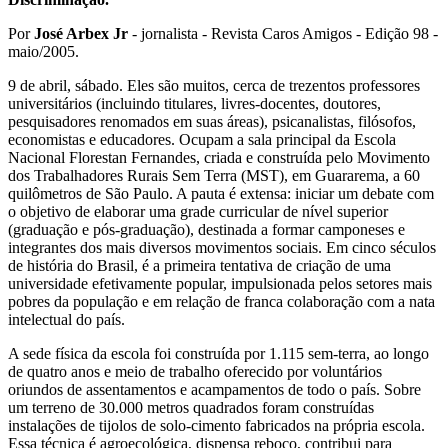
Por
José Arbex Jr
- jornalista - Revista Caros Amigos - Edição 98 -
maio/2005.
9 de abril, sábado. Eles são muitos, cerca de trezentos professores
universitários (incluindo titulares, livres-docentes, doutores,
pesquisadores renomados em suas áreas), psicanalistas, filósofos,
economistas e educadores. Ocupam a sala principal da Escola
Nacional Florestan Fernandes, criada e construída pelo Movimento
dos Trabalhadores Rurais Sem Terra (MST), em Guararema, a 60
quilômetros de São Paulo. A pauta é extensa: iniciar um debate com
o objetivo de elaborar uma grade curricular de nível superior
(graduação e pós-graduação), destinada a formar camponeses e
integrantes dos mais diversos movimentos sociais. Em cinco séculos
de história do Brasil, é a primeira tentativa de criação de uma
universidade efetivamente popular, impulsionada pelos setores mais
pobres da população e em relação de franca colaboração com a nata
intelectual do país.
A sede física da escola foi construída por 1.115 sem-terra, ao longo
de quatro anos e meio de trabalho oferecido por voluntários
oriundos de assentamentos e acampamentos de todo o país. Sobre
um terreno de 30.000 metros quadrados foram construídas
instalações de tijolos de solo-cimento fabricados na própria escola.
Essa técnica é agroecológica, dispensa reboco, contribui para