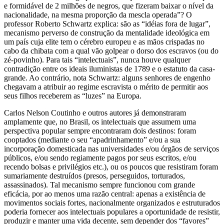
e formidável de 2 milhões de negros, que fizeram baixar o nível da
nacionalidade, na mesma proporção da mescla operada”? O
professor Roberto Schwartz explica: são as “idéias fora de lugar”,
mecanismo perverso de construção da mentalidade ideológica em
um país cuja elite tem o cérebro europeu e as mãos crispadas no
cabo da chibata com a qual vão golpear o dorso dos escravos (ou do
zé-povinho). Para tais “intelectuais”, nunca houve qualquer
contradição entre os ideais iluministas de 1789 e o estatuto da casa-
grande. Ao contrário, nota Schwartz: alguns senhores de engenho
chegavam a atribuir ao regime escravista o mérito de permitir aos
seus filhos receberem as “luzes” na Europa.
Carlos Nelson Coutinho e outros autores já demonstraram
amplamente que, no Brasil, os intelectuais que assumem uma
perspectiva popular sempre encontraram dois destinos: foram
cooptados (mediante o seu “apadrinhamento” e/ou a sua
incorporação domesticada nas universidades e/ou órgãos de serviços
públicos, e/ou sendo regiamente pagos por seus escritos, e/ou
recendo bolsas e privilégios etc.), ou os poucos que resistiram foram
sumariamente destruídos (presos, perseguidos, torturados,
assassinados). Tal mecanismo sempre funcionou com grande
eficácia, por ao menos uma razão central: apenas a existência de
movimentos sociais fortes, nacionalmente organizados e estruturados
poderia fornecer aos intelectuais populares a oportunidade de resistir,
produzir e manter uma vida decente, sem depender dos “favores”