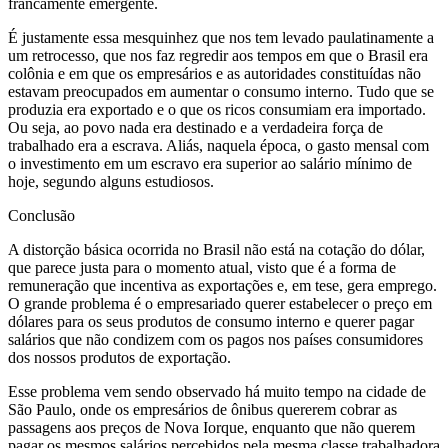
francamente emergente.
É justamente essa mesquinhez que nos tem levado paulatinamente a
um retrocesso, que nos faz regredir aos tempos em que o Brasil era
colônia e em que os empresários e as autoridades constituídas não
estavam preocupados em aumentar o consumo interno. Tudo que se
produzia era exportado e o que os ricos consumiam era importado.
Ou seja, ao povo nada era destinado e a verdadeira força de
trabalhado era a escrava. Aliás, naquela época, o gasto mensal com
o investimento em um escravo era superior ao salário mínimo de
hoje, segundo alguns estudiosos.
Conclusão
A distorção básica ocorrida no Brasil não está na cotação do dólar,
que parece justa para o momento atual, visto que é a forma de
remuneração que incentiva as exportações e, em tese, gera emprego.
O grande problema é o empresariado querer estabelecer o preço em
dólares para os seus produtos de consumo interno e querer pagar
salários que não condizem com os pagos nos países consumidores
dos nossos produtos de exportação.
Esse problema vem sendo observado há muito tempo na cidade de
São Paulo, onde os empresários de ônibus quererem cobrar as
passagens aos preços de Nova Iorque, enquanto que não querem
pagar os mesmos salários percebidos pela mesma classe trabalhadora