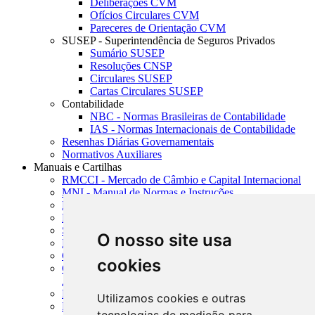
Deliberações CVM
Ofícios Circulares CVM
Pareceres de Orientação CVM
SUSEP - Superintendência de Seguros Privados
Sumário SUSEP
Resoluções CNSP
Circulares SUSEP
Cartas Circulares SUSEP
Contabilidade
NBC - Normas Brasileiras de Contabilidade
IAS - Normas Internacionais de Contabilidade
Resenhas Diárias Governamentais
Normativos Auxiliares
Manuais e Cartilhas
RMCCI - Mercado de Câmbio e Capital Internacional
MNI - Manual de Normas e Instruções
MTVM - Manual de Títulos e Valores Mobiliários
MCR - Manual de Crédito Rural
SISORF - Manual de Organização do SFN
O nosso site usa
MASUP - Manual de Supervisão Bancária
CADOC - Catálogo de Documentos
cookies
CNAE-CONCLA - Classificação Nacional de
Atividades Econômicas
PMF - Cartilhas do BCB
Utilizamos cookies e outras
Manuais Auxiliares do BCB e Cosif-e