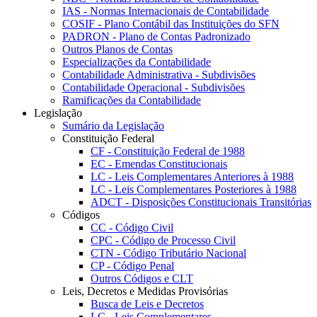
IAS - Normas Internacionais de Contabilidade
COSIF - Plano Contábil das Instituições do SFN
PADRON - Plano de Contas Padronizado
Outros Planos de Contas
Especializações da Contabilidade
Contabilidade Administrativa - Subdivisões
Contabilidade Operacional - Subdivisões
Ramificações da Contabilidade
Legislação
Sumário da Legislação
Constituição Federal
CF - Constituição Federal de 1988
EC - Emendas Constitucionais
LC - Leis Complementares Anteriores à 1988
LC - Leis Complementares Posteriores à 1988
ADCT - Disposições Constitucionais Transitórias
Códigos
CC - Código Civil
CPC - Código de Processo Civil
CTN - Código Tributário Nacional
CP - Código Penal
Outros Códigos e CLT
Leis, Decretos e Medidas Provisórias
Busca de Leis e Decretos
LC - Leis Complementares