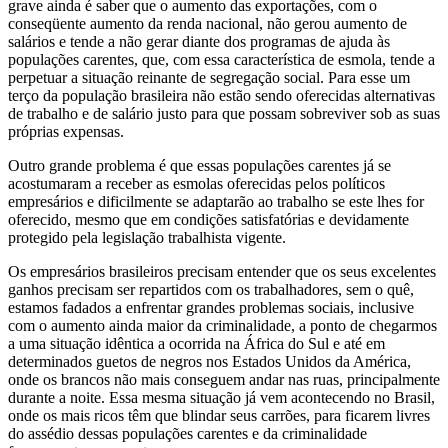
grave ainda é saber que o aumento das exportações, com o
conseqüente aumento da renda nacional, não gerou aumento de
salários e tende a não gerar diante dos programas de ajuda às
populações carentes, que, com essa característica de esmola, tende a
perpetuar a situação reinante de segregação social. Para esse um
terço da população brasileira não estão sendo oferecidas alternativas
de trabalho e de salário justo para que possam sobreviver sob as suas
próprias expensas.
Outro grande problema é que essas populações carentes já se
acostumaram a receber as esmolas oferecidas pelos políticos
empresários e dificilmente se adaptarão ao trabalho se este lhes for
oferecido, mesmo que em condições satisfatórias e devidamente
protegido pela legislação trabalhista vigente.
Os empresários brasileiros precisam entender que os seus excelentes
ganhos precisam ser repartidos com os trabalhadores, sem o quê,
estamos fadados a enfrentar grandes problemas sociais, inclusive
com o aumento ainda maior da criminalidade, a ponto de chegarmos
a uma situação idêntica a ocorrida na África do Sul e até em
determinados guetos de negros nos Estados Unidos da América,
onde os brancos não mais conseguem andar nas ruas, principalmente
durante a noite. Essa mesma situação já vem acontecendo no Brasil,
onde os mais ricos têm que blindar seus carrões, para ficarem livres
do assédio dessas populações carentes e da criminalidade