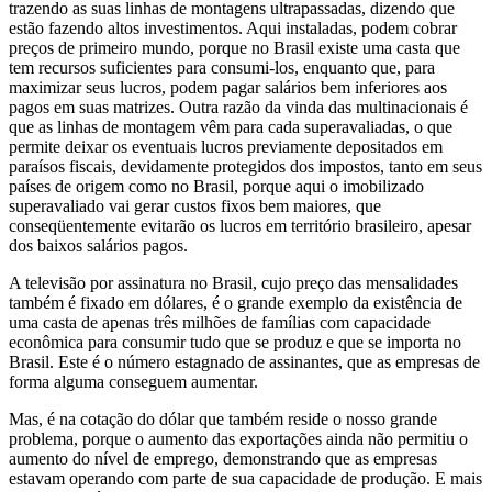
trazendo as suas linhas de montagens ultrapassadas, dizendo que
estão fazendo altos investimentos. Aqui instaladas, podem cobrar
preços de primeiro mundo, porque no Brasil existe uma casta que
tem recursos suficientes para consumi-los, enquanto que, para
maximizar seus lucros, podem pagar salários bem inferiores aos
pagos em suas matrizes. Outra razão da vinda das multinacionais é
que as linhas de montagem vêm para cada superavaliadas, o que
permite deixar os eventuais lucros previamente depositados em
paraísos fiscais, devidamente protegidos dos impostos, tanto em seus
países de origem como no Brasil, porque aqui o imobilizado
superavaliado vai gerar custos fixos bem maiores, que
conseqüentemente evitarão os lucros em território brasileiro, apesar
dos baixos salários pagos.
A televisão por assinatura no Brasil, cujo preço das mensalidades
também é fixado em dólares, é o grande exemplo da existência de
uma casta de apenas três milhões de famílias com capacidade
econômica para consumir tudo que se produz e que se importa no
Brasil. Este é o número estagnado de assinantes, que as empresas de
forma alguma conseguem aumentar.
Mas, é na cotação do dólar que também reside o nosso grande
problema, porque o aumento das exportações ainda não permitiu o
aumento do nível de emprego, demonstrando que as empresas
estavam operando com parte de sua capacidade de produção. E mais