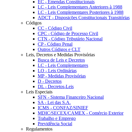
EC - Emendas Constitucionais
LC - Leis Complementares Anteriores à 1988
LC - Leis Complementares Posteriores à 1988
ADCT - Disposições Constitucionais Transitórias
Códigos
CC - Código Civil
CPC - Código de Processo Civil
CTN - Código Tributário Nacional
CP - Código Penal
Outros Códigos e CLT
Leis, Decretos e Medidas Provisórias
Busca de Leis e Decretos
LC - Leis Complementares
LO - Leis Ordinárias
MP - Medidas Provisórias
D - Decretos
DL - Decretos-Leis
Leis Especiais
SFN - Sistema Financeiro Nacional
SA - Lei das S.A.
ICMS - CONFAZ/SINIEF
MDIC/SECEX/CAMEX - Comércio Exterior
Trabalho e Emprego
Previdência Social
Regulamentos