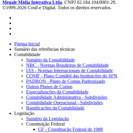
Megale Mídia Interativa Ltda
. CNPJ 02.184.104/0001-29.
©1999-2026 Cosif-e Digital. Todos os direitos reservados.
Página Inicial
Sumário das referências técnicas
Contabilidade
Sumário da Contabilidade
NBC - Normas Brasileiras de Contabilidade
IAS - Normas Internacionais de Contabilidade
COSIF - Plano Contábil das Instituições do SFN
PADRON - Plano de Contas Padronizado
Outros Planos de Contas
Especializações da Contabilidade
Contabilidade Administrativa - Subdivisões
Contabilidade Operacional - Subdivisões
Ramificações da Contabilidade
Legislação
Sumário da Legislação
Constituição Federal
CF - Constituição Federal de 1988