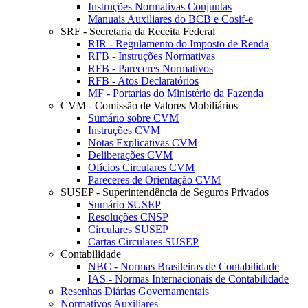
Instruções Normativas Conjuntas
Manuais Auxiliares do BCB e Cosif-e
SRF - Secretaria da Receita Federal
RIR - Regulamento do Imposto de Renda
RFB - Instruções Normativas
RFB - Pareceres Normativos
RFB - Atos Declaratórios
MF - Portarias do Ministério da Fazenda
CVM - Comissão de Valores Mobiliários
Sumário sobre CVM
Instruções CVM
Notas Explicativas CVM
Deliberações CVM
Ofícios Circulares CVM
Pareceres de Orientação CVM
SUSEP - Superintendência de Seguros Privados
Sumário SUSEP
Resoluções CNSP
Circulares SUSEP
Cartas Circulares SUSEP
Contabilidade
NBC - Normas Brasileiras de Contabilidade
IAS - Normas Internacionais de Contabilidade
Resenhas Diárias Governamentais
Normativos Auxiliares