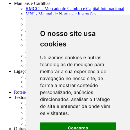
Manuais e Cartilhas
RMCCI - Mercado de Câmbio e Capital Internacional
MNI - Manual de Normas e Instruções
MTVM - Manual de Títulos e Valores Mobiliários
MCR - Manual de Crédito Rural
SISORF - Manual de Organização do SFN
O nosso site usa
MASUP - Manual de Supervisão Bancária
CADOC - Catálogo de Documentos
cookies
CNAE-CONCLA - Classificação Nacional de
Atividades Econômicas
PMF - Cartilhas do BCB
Utilizamos cookies e outras
Manuais Auxiliares do BCB e Cosif-e
tecnologias de medição para
Resenhas Diárias Governamentais
melhorar a sua experiência de
Ligações Externas
Links Úteis
navegação no nosso site, de
Presidência da República
forma a mostrar conteúdo
Agências Nacionais Reguladoras
personalizado, anúncios
Roteiros para Estudos
Textos
direcionados, analisar o tráfego
Índice de Textos
do site e entender de onde vêm
Editorial
os visitantes.
Monografias
Na Imprensa
Fórum de Discussão
Concordo
Outras ferramentas