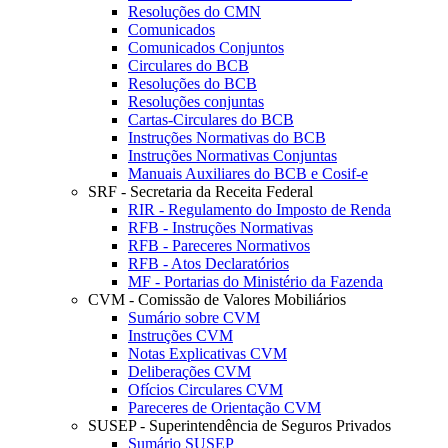
Resoluções do CMN
Comunicados
Comunicados Conjuntos
Circulares do BCB
Resoluções do BCB
Resoluções conjuntas
Cartas-Circulares do BCB
Instruções Normativas do BCB
Instruções Normativas Conjuntas
Manuais Auxiliares do BCB e Cosif-e
SRF - Secretaria da Receita Federal
RIR - Regulamento do Imposto de Renda
RFB - Instruções Normativas
RFB - Pareceres Normativos
RFB - Atos Declaratórios
MF - Portarias do Ministério da Fazenda
CVM - Comissão de Valores Mobiliários
Sumário sobre CVM
Instruções CVM
Notas Explicativas CVM
Deliberações CVM
Ofícios Circulares CVM
Pareceres de Orientação CVM
SUSEP - Superintendência de Seguros Privados
Sumário SUSEP