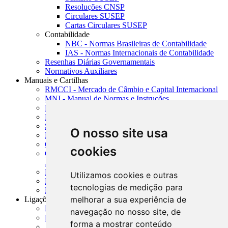
Resoluções CNSP
Circulares SUSEP
Cartas Circulares SUSEP
Contabilidade
NBC - Normas Brasileiras de Contabilidade
IAS - Normas Internacionais de Contabilidade
Resenhas Diárias Governamentais
Normativos Auxiliares
Manuais e Cartilhas
RMCCI - Mercado de Câmbio e Capital Internacional
MNI - Manual de Normas e Instruções
MTVM - Manual de Títulos e Valores Mobiliários
MCR - Manual de Crédito Rural
SISORF - Manual de Organização do SFN
O nosso site usa
MASUP - Manual de Supervisão Bancária
CADOC - Catálogo de Documentos
cookies
CNAE-CONCLA - Classificação Nacional de
Atividades Econômicas
PMF - Cartilhas do BCB
Utilizamos cookies e outras
Manuais Auxiliares do BCB e Cosif-e
tecnologias de medição para
Resenhas Diárias Governamentais
melhorar a sua experiência de
Ligações Externas
Links Úteis
navegação no nosso site, de
Presidência da República
forma a mostrar conteúdo
Agências Nacionais Reguladoras