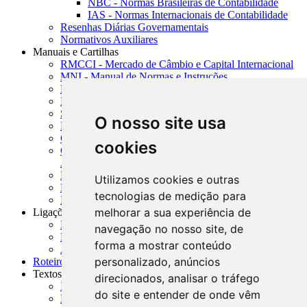
NBC - Normas Brasileiras de Contabilidade
IAS - Normas Internacionais de Contabilidade
Resenhas Diárias Governamentais
Normativos Auxiliares
Manuais e Cartilhas
RMCCI - Mercado de Câmbio e Capital Internacional
MNI - Manual de Normas e Instruções
MTVM - Manual de Títulos e Valores Mobiliários
MCR - Manual de Crédito Rural
SISORF - Manual de Organização do SFN
O nosso site usa
MASUP - Manual de Supervisão Bancária
CADOC - Catálogo de Documentos
cookies
CNAE-CONCLA - Classificação Nacional de
Atividades Econômicas
PMF - Cartilhas do BCB
Utilizamos cookies e outras
Manuais Auxiliares do BCB e Cosif-e
tecnologias de medição para
Resenhas Diárias Governamentais
melhorar a sua experiência de
Ligações Externas
Links Úteis
navegação no nosso site, de
Presidência da República
forma a mostrar conteúdo
Agências Nacionais Reguladoras
personalizado, anúncios
Roteiros para Estudos
Textos
direcionados, analisar o tráfego
Índice de Textos
do site e entender de onde vêm
Editorial