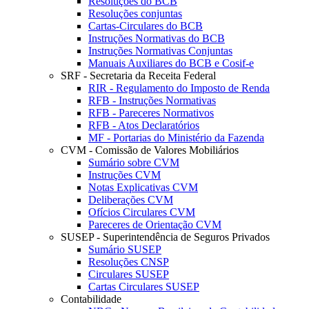
Resoluções do BCB
Resoluções conjuntas
Cartas-Circulares do BCB
Instruções Normativas do BCB
Instruções Normativas Conjuntas
Manuais Auxiliares do BCB e Cosif-e
SRF - Secretaria da Receita Federal
RIR - Regulamento do Imposto de Renda
RFB - Instruções Normativas
RFB - Pareceres Normativos
RFB - Atos Declaratórios
MF - Portarias do Ministério da Fazenda
CVM - Comissão de Valores Mobiliários
Sumário sobre CVM
Instruções CVM
Notas Explicativas CVM
Deliberações CVM
Ofícios Circulares CVM
Pareceres de Orientação CVM
SUSEP - Superintendência de Seguros Privados
Sumário SUSEP
Resoluções CNSP
Circulares SUSEP
Cartas Circulares SUSEP
Contabilidade