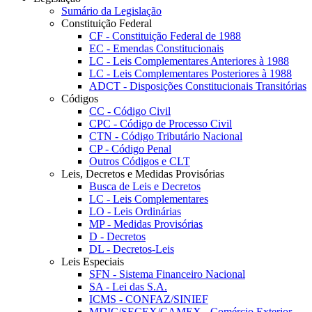
Sumário da Legislação
Constituição Federal
CF - Constituição Federal de 1988
EC - Emendas Constitucionais
LC - Leis Complementares Anteriores à 1988
LC - Leis Complementares Posteriores à 1988
ADCT - Disposições Constitucionais Transitórias
Códigos
CC - Código Civil
CPC - Código de Processo Civil
CTN - Código Tributário Nacional
CP - Código Penal
Outros Códigos e CLT
Leis, Decretos e Medidas Provisórias
Busca de Leis e Decretos
LC - Leis Complementares
LO - Leis Ordinárias
MP - Medidas Provisórias
D - Decretos
DL - Decretos-Leis
Leis Especiais
SFN - Sistema Financeiro Nacional
SA - Lei das S.A.
ICMS - CONFAZ/SINIEF
MDIC/SECEX/CAMEX - Comércio Exterior