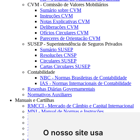
CVM - Comissão de Valores Mobiliários
Sumário sobre CVM
Instruções CVM
Notas Explicativas CVM
Deliberações CVM
Ofícios Circulares CVM
Pareceres de Orientação CVM
SUSEP - Superintendência de Seguros Privados
Sumário SUSEP
Resoluções CNSP
Circulares SUSEP
Cartas Circulares SUSEP
Contabilidade
NBC - Normas Brasileiras de Contabilidade
IAS - Normas Internacionais de Contabilidade
Resenhas Diárias Governamentais
Normativos Auxiliares
Manuais e Cartilhas
RMCCI - Mercado de Câmbio e Capital Internacional
MNI - Manual de Normas e Instruções
MTVM - Manual de Títulos e Valores Mobiliários
MCR - Manual de Crédito Rural
SISORF - Manual de Organização do SFN
O nosso site usa
MASUP - Manual de Supervisão Bancária
CADOC - Catálogo de Documentos