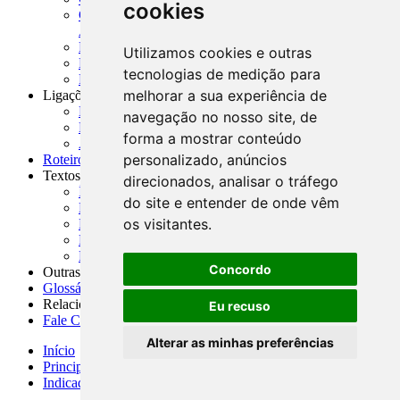
cookies
CNAE-CONCLA - Classificação Nacional de
Atividades Econômicas
PMF - Cartilhas do BCB
Utilizamos cookies e outras
Manuais Auxiliares do BCB e Cosif-e
tecnologias de medição para
Resenhas Diárias Governamentais
melhorar a sua experiência de
Ligações Externas
Links Úteis
navegação no nosso site, de
Presidência da República
forma a mostrar conteúdo
Agências Nacionais Reguladoras
personalizado, anúncios
Roteiros para Estudos
Textos
direcionados, analisar o tráfego
Índice de Textos
do site e entender de onde vêm
Editorial
os visitantes.
Monografias
Na Imprensa
Fórum de Discussão
Concordo
Outras ferramentas
Glossário
Relacionamento
Eu recuso
Fale Conosco
Alterar as minhas preferências
Início
Principais notícias
Indicadores