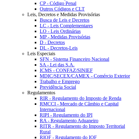
CP - Código Penal
Outros Códigos e CLT
Leis, Decretos e Medidas Provisórias
Busca de Leis e Decretos
LC - Leis Complementares
LO - Leis Ordinárias
MP - Medidas Provisórias
D - Decretos
DL - Decretos-Leis
Leis Especiais
SFN - Sistema Financeiro Nacional
SA - Lei das S.A.
ICMS - CONFAZ/SINIEF
MDIC/SECEX/CAMEX - Comércio Exterior
Trabalho e Emprego
Previdência Social
Regulamentos
RIR - Regulamento do Imposto de Renda
RMCCI - Mercado de Câmbio e Capital
Internacional
RIPI - Regulamento do IPI
RA - Regulamento Aduaneiro
RITR - Regulamento do Imposto Territorial
Rural
RIOF - Regulamento do IOF