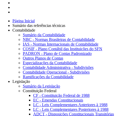
Página Inicial
Sumário das referências técnicas
Contabilidade
Sumário da Contabilidade
NBC - Normas Brasileiras de Contabilidade
IAS - Normas Internacionais de Contabilidade
COSIF - Plano Contábil das Instituições do SFN
PADRON - Plano de Contas Padronizado
Outros Planos de Contas
Especializações da Contabilidade
Contabilidade Administrativa - Subdivisões
Contabilidade Operacional - Subdivisões
Ramificações da Contabilidade
Legislação
Sumário da Legislação
Constituição Federal
CF - Constituição Federal de 1988
EC - Emendas Constitucionais
LC - Leis Complementares Anteriores à 1988
LC - Leis Complementares Posteriores à 1988
ADCT - Disposições Constitucionais Transitórias