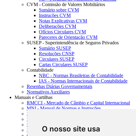
CVM - Comissão de Valores Mobiliários
Sumário sobre CVM
Instruções CVM
Notas Explicativas CVM
Deliberações CVM
Ofícios Circulares CVM
Pareceres de Orientação CVM
SUSEP - Superintendência de Seguros Privados
Sumário SUSEP
Resoluções CNSP
Circulares SUSEP
Cartas Circulares SUSEP
Contabilidade
NBC - Normas Brasileiras de Contabilidade
IAS - Normas Internacionais de Contabilidade
Resenhas Diárias Governamentais
Normativos Auxiliares
Manuais e Cartilhas
RMCCI - Mercado de Câmbio e Capital Internacional
MNI - Manual de Normas e Instruções
MTVM - Manual de Títulos e Valores Mobiliários
MCR - Manual de Crédito Rural
SISORF - Manual de Organização do SFN
O nosso site usa
MASUP - Manual de Supervisão Bancária
CADOC - Catálogo de Documentos