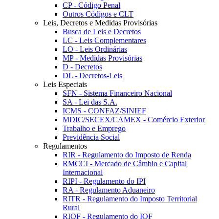
CP - Código Penal
Outros Códigos e CLT
Leis, Decretos e Medidas Provisórias
Busca de Leis e Decretos
LC - Leis Complementares
LO - Leis Ordinárias
MP - Medidas Provisórias
D - Decretos
DL - Decretos-Leis
Leis Especiais
SFN - Sistema Financeiro Nacional
SA - Lei das S.A.
ICMS - CONFAZ/SINIEF
MDIC/SECEX/CAMEX - Comércio Exterior
Trabalho e Emprego
Previdência Social
Regulamentos
RIR - Regulamento do Imposto de Renda
RMCCI - Mercado de Câmbio e Capital
Internacional
RIPI - Regulamento do IPI
RA - Regulamento Aduaneiro
RITR - Regulamento do Imposto Territorial
Rural
RIOF - Regulamento do IOF