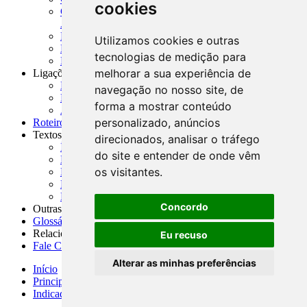
cookies
CNAE-CONCLA - Classificação Nacional de
Atividades Econômicas
PMF - Cartilhas do BCB
Utilizamos cookies e outras
Manuais Auxiliares do BCB e Cosif-e
tecnologias de medição para
Resenhas Diárias Governamentais
melhorar a sua experiência de
Ligações Externas
Links Úteis
navegação no nosso site, de
Presidência da República
forma a mostrar conteúdo
Agências Nacionais Reguladoras
personalizado, anúncios
Roteiros para Estudos
Textos
direcionados, analisar o tráfego
Índice de Textos
do site e entender de onde vêm
Editorial
os visitantes.
Monografias
Na Imprensa
Fórum de Discussão
Concordo
Outras ferramentas
Glossário
Relacionamento
Eu recuso
Fale Conosco
Alterar as minhas preferências
Início
Principais notícias
Indicadores