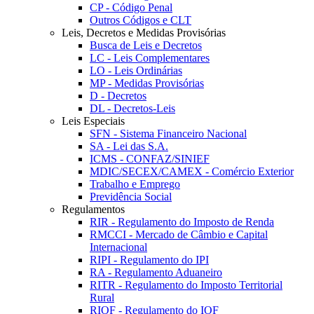
CP - Código Penal
Outros Códigos e CLT
Leis, Decretos e Medidas Provisórias
Busca de Leis e Decretos
LC - Leis Complementares
LO - Leis Ordinárias
MP - Medidas Provisórias
D - Decretos
DL - Decretos-Leis
Leis Especiais
SFN - Sistema Financeiro Nacional
SA - Lei das S.A.
ICMS - CONFAZ/SINIEF
MDIC/SECEX/CAMEX - Comércio Exterior
Trabalho e Emprego
Previdência Social
Regulamentos
RIR - Regulamento do Imposto de Renda
RMCCI - Mercado de Câmbio e Capital
Internacional
RIPI - Regulamento do IPI
RA - Regulamento Aduaneiro
RITR - Regulamento do Imposto Territorial
Rural
RIOF - Regulamento do IOF