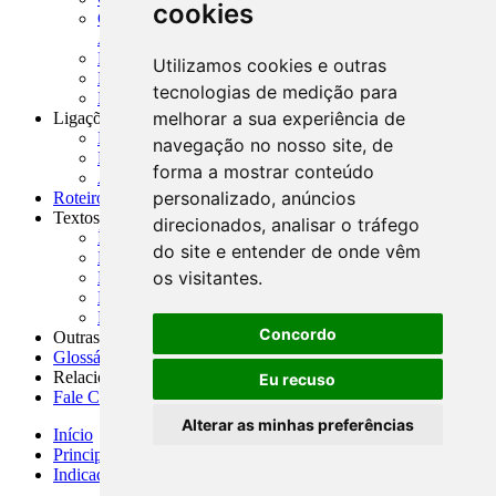
cookies
CNAE-CONCLA - Classificação Nacional de
Atividades Econômicas
PMF - Cartilhas do BCB
Utilizamos cookies e outras
Manuais Auxiliares do BCB e Cosif-e
tecnologias de medição para
Resenhas Diárias Governamentais
melhorar a sua experiência de
Ligações Externas
Links Úteis
navegação no nosso site, de
Presidência da República
forma a mostrar conteúdo
Agências Nacionais Reguladoras
personalizado, anúncios
Roteiros para Estudos
Textos
direcionados, analisar o tráfego
Índice de Textos
do site e entender de onde vêm
Editorial
os visitantes.
Monografias
Na Imprensa
Fórum de Discussão
Concordo
Outras ferramentas
Glossário
Relacionamento
Eu recuso
Fale Conosco
Alterar as minhas preferências
Início
Principais notícias
Indicadores