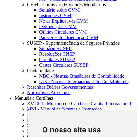
CVM - Comissão de Valores Mobiliários
Sumário sobre CVM
Instruções CVM
Notas Explicativas CVM
Deliberações CVM
Ofícios Circulares CVM
Pareceres de Orientação CVM
SUSEP - Superintendência de Seguros Privados
Sumário SUSEP
Resoluções CNSP
Circulares SUSEP
Cartas Circulares SUSEP
Contabilidade
NBC - Normas Brasileiras de Contabilidade
IAS - Normas Internacionais de Contabilidade
Resenhas Diárias Governamentais
Normativos Auxiliares
Manuais e Cartilhas
RMCCI - Mercado de Câmbio e Capital Internacional
MNI - Manual de Normas e Instruções
MTVM - Manual de Títulos e Valores Mobiliários
MCR - Manual de Crédito Rural
SISORF - Manual de Organização do SFN
O nosso site usa
MASUP - Manual de Supervisão Bancária
CADOC - Catálogo de Documentos