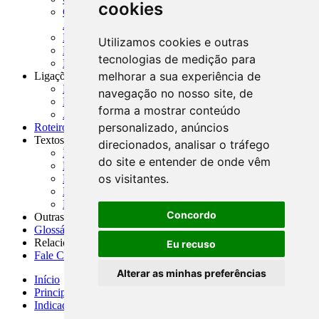
cookies
CNAE-CONCLA - Classificação Nacional de
Atividades Econômicas
PMF - Cartilhas do BCB
Utilizamos cookies e outras
Manuais Auxiliares do BCB e Cosif-e
tecnologias de medição para
Resenhas Diárias Governamentais
melhorar a sua experiência de
Ligações Externas
Links Úteis
navegação no nosso site, de
Presidência da República
forma a mostrar conteúdo
Agências Nacionais Reguladoras
personalizado, anúncios
Roteiros para Estudos
Textos
direcionados, analisar o tráfego
Índice de Textos
do site e entender de onde vêm
Editorial
os visitantes.
Monografias
Na Imprensa
Fórum de Discussão
Concordo
Outras ferramentas
Glossário
Relacionamento
Eu recuso
Fale Conosco
Alterar as minhas preferências
Início
Principais notícias
Indicadores