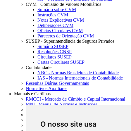
CVM - Comissão de Valores Mobiliários
Sumário sobre CVM
Instruções CVM
Notas Explicativas CVM
Deliberações CVM
Ofícios Circulares CVM
Pareceres de Orientação CVM
SUSEP - Superintendência de Seguros Privados
Sumário SUSEP
Resoluções CNSP
Circulares SUSEP
Cartas Circulares SUSEP
Contabilidade
NBC - Normas Brasileiras de Contabilidade
IAS - Normas Internacionais de Contabilidade
Resenhas Diárias Governamentais
Normativos Auxiliares
Manuais e Cartilhas
RMCCI - Mercado de Câmbio e Capital Internacional
MNI - Manual de Normas e Instruções
MTVM - Manual de Títulos e Valores Mobiliários
MCR - Manual de Crédito Rural
SISORF - Manual de Organização do SFN
O nosso site usa
MASUP - Manual de Supervisão Bancária
CADOC - Catálogo de Documentos