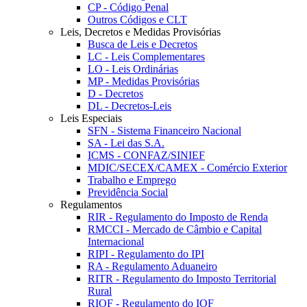
CP - Código Penal
Outros Códigos e CLT
Leis, Decretos e Medidas Provisórias
Busca de Leis e Decretos
LC - Leis Complementares
LO - Leis Ordinárias
MP - Medidas Provisórias
D - Decretos
DL - Decretos-Leis
Leis Especiais
SFN - Sistema Financeiro Nacional
SA - Lei das S.A.
ICMS - CONFAZ/SINIEF
MDIC/SECEX/CAMEX - Comércio Exterior
Trabalho e Emprego
Previdência Social
Regulamentos
RIR - Regulamento do Imposto de Renda
RMCCI - Mercado de Câmbio e Capital
Internacional
RIPI - Regulamento do IPI
RA - Regulamento Aduaneiro
RITR - Regulamento do Imposto Territorial
Rural
RIOF - Regulamento do IOF