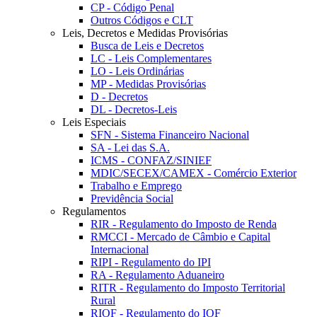
CP - Código Penal
Outros Códigos e CLT
Leis, Decretos e Medidas Provisórias
Busca de Leis e Decretos
LC - Leis Complementares
LO - Leis Ordinárias
MP - Medidas Provisórias
D - Decretos
DL - Decretos-Leis
Leis Especiais
SFN - Sistema Financeiro Nacional
SA - Lei das S.A.
ICMS - CONFAZ/SINIEF
MDIC/SECEX/CAMEX - Comércio Exterior
Trabalho e Emprego
Previdência Social
Regulamentos
RIR - Regulamento do Imposto de Renda
RMCCI - Mercado de Câmbio e Capital
Internacional
RIPI - Regulamento do IPI
RA - Regulamento Aduaneiro
RITR - Regulamento do Imposto Territorial
Rural
RIOF - Regulamento do IOF