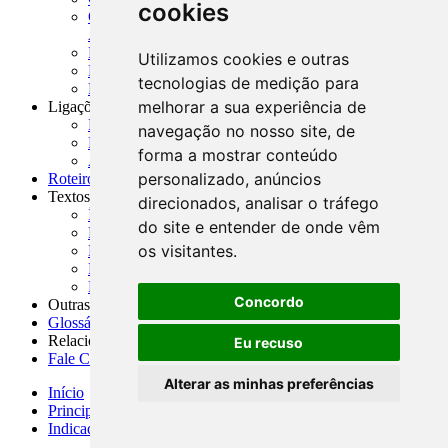
cookies
CNAE-CONCLA - Classificação Nacional de
Atividades Econômicas
PMF - Cartilhas do BCB
Utilizamos cookies e outras
Manuais Auxiliares do BCB e Cosif-e
tecnologias de medição para
Resenhas Diárias Governamentais
melhorar a sua experiência de
Ligações Externas
Links Úteis
navegação no nosso site, de
Presidência da República
forma a mostrar conteúdo
Agências Nacionais Reguladoras
personalizado, anúncios
Roteiros para Estudos
Textos
direcionados, analisar o tráfego
Índice de Textos
do site e entender de onde vêm
Editorial
os visitantes.
Monografias
Na Imprensa
Fórum de Discussão
Concordo
Outras ferramentas
Glossário
Relacionamento
Eu recuso
Fale Conosco
Alterar as minhas preferências
Início
Principais notícias
Indicadores