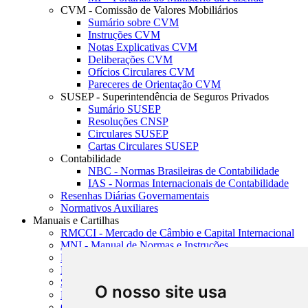
CVM - Comissão de Valores Mobiliários
Sumário sobre CVM
Instruções CVM
Notas Explicativas CVM
Deliberações CVM
Ofícios Circulares CVM
Pareceres de Orientação CVM
SUSEP - Superintendência de Seguros Privados
Sumário SUSEP
Resoluções CNSP
Circulares SUSEP
Cartas Circulares SUSEP
Contabilidade
NBC - Normas Brasileiras de Contabilidade
IAS - Normas Internacionais de Contabilidade
Resenhas Diárias Governamentais
Normativos Auxiliares
Manuais e Cartilhas
RMCCI - Mercado de Câmbio e Capital Internacional
MNI - Manual de Normas e Instruções
MTVM - Manual de Títulos e Valores Mobiliários
MCR - Manual de Crédito Rural
SISORF - Manual de Organização do SFN
O nosso site usa
MASUP - Manual de Supervisão Bancária
CADOC - Catálogo de Documentos