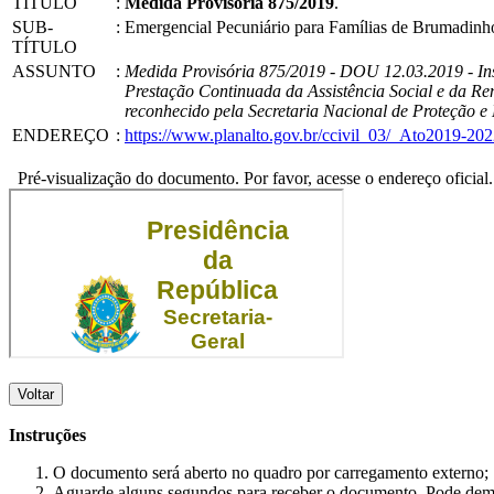
TÍTULO
:
Medida Provisória 875/2019
.
SUB-
:
Emergencial Pecuniário para Famílias de Brumadin
TÍTULO
ASSUNTO
:
Medida Provisória 875/2019 - DOU 12.03.2019 - Inst
Prestação Continuada da Assistência Social e da Re
reconhecido pela Secretaria Nacional de Proteção e
ENDEREÇO
:
https://www.planalto.gov.br/ccivil_03/_Ato2019-
Pré-visualização do documento. Por favor, acesse o endereço oficial.
Voltar
Instruções
O documento será aberto no quadro por carregamento externo;
Aguarde alguns segundos para receber o documento. Pode dem