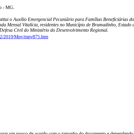
ho - MG.
itui o Auxílio Emergencial Pecuniário para Famílias Beneficiárias do
nda Mensal Vitalícia, residentes no Município de Brumadinho, Estado
 Defesa Civil do Ministério do Desenvolvimento Regional.
2022/2019/Mpv/mpv875.htm
orar um pouco de acordo com o tamanho do documento e dependendo d