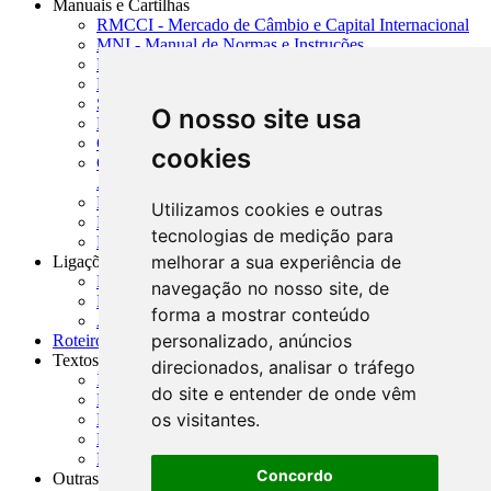
Manuais e Cartilhas
RMCCI - Mercado de Câmbio e Capital Internacional
MNI - Manual de Normas e Instruções
MTVM - Manual de Títulos e Valores Mobiliários
MCR - Manual de Crédito Rural
SISORF - Manual de Organização do SFN
O nosso site usa
MASUP - Manual de Supervisão Bancária
CADOC - Catálogo de Documentos
cookies
CNAE-CONCLA - Classificação Nacional de
Atividades Econômicas
PMF - Cartilhas do BCB
Utilizamos cookies e outras
Manuais Auxiliares do BCB e Cosif-e
tecnologias de medição para
Resenhas Diárias Governamentais
melhorar a sua experiência de
Ligações Externas
Links Úteis
navegação no nosso site, de
Presidência da República
forma a mostrar conteúdo
Agências Nacionais Reguladoras
personalizado, anúncios
Roteiros para Estudos
Textos
direcionados, analisar o tráfego
Índice de Textos
do site e entender de onde vêm
Editorial
os visitantes.
Monografias
Na Imprensa
Fórum de Discussão
Concordo
Outras ferramentas