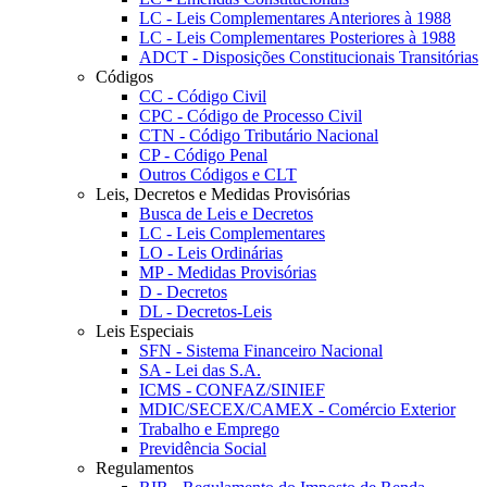
LC - Leis Complementares Anteriores à 1988
LC - Leis Complementares Posteriores à 1988
ADCT - Disposições Constitucionais Transitórias
Códigos
CC - Código Civil
CPC - Código de Processo Civil
CTN - Código Tributário Nacional
CP - Código Penal
Outros Códigos e CLT
Leis, Decretos e Medidas Provisórias
Busca de Leis e Decretos
LC - Leis Complementares
LO - Leis Ordinárias
MP - Medidas Provisórias
D - Decretos
DL - Decretos-Leis
Leis Especiais
SFN - Sistema Financeiro Nacional
SA - Lei das S.A.
ICMS - CONFAZ/SINIEF
MDIC/SECEX/CAMEX - Comércio Exterior
Trabalho e Emprego
Previdência Social
Regulamentos