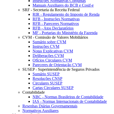
Instruções Normativas Conjuntas
Manuais Auxiliares do BCB e Cosif-e
SRF - Secretaria da Receita Federal
RIR - Regulamento do Imposto de Renda
RFB - Instruções Normativas
RFB - Pareceres Normativos
RFB - Atos Declaratórios
MF - Portarias do Ministério da Fazenda
CVM - Comissão de Valores Mobiliários
Sumário sobre CVM
Instruções CVM
Notas Explicativas CVM
Deliberações CVM
Ofícios Circulares CVM
Pareceres de Orientação CVM
SUSEP - Superintendência de Seguros Privados
Sumário SUSEP
Resoluções CNSP
Circulares SUSEP
Cartas Circulares SUSEP
Contabilidade
NBC - Normas Brasileiras de Contabilidade
IAS - Normas Internacionais de Contabilidade
Resenhas Diárias Governamentais
Normativos Auxiliares