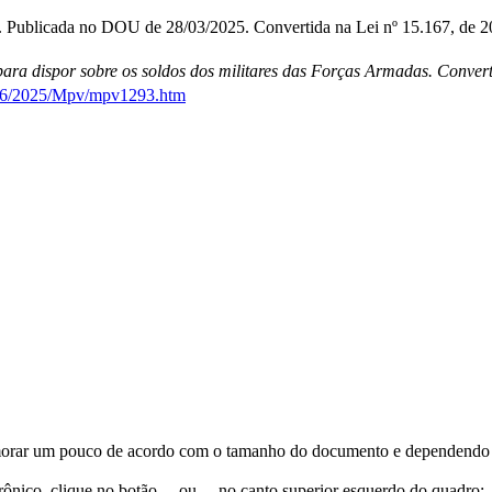
. Publicada no DOU de 28/03/2025. Convertida na Lei nº 15.167, de 2
para dispor sobre os soldos dos militares das Forças Armadas. Convert
2026/2025/Mpv/mpv1293.htm
orar um pouco de acordo com o tamanho do documento e dependendo d
trônico, clique no botão
ou
no canto superior esquerdo do quadro;