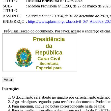
TÍTULO
:
Medida Provisória nº 1.293/2025
.
SUB-
:
Medida Provisória nº 1.293, de 27 de março de 2025
TÍTULO
ASSUNTO
:
Altera a Lei nº 13.954, de 16 de dezembro de 2019, 
ENDEREÇO
:
https://www.planalto.gov.br/ccivil_03/_Ato2023-
Pré-visualização do documento. Por favor, acesse o endereço oficial.
Voltar
Instruções
O documento será aberto no quadro por carregamento externo;
Aguarde alguns segundos para receber o documento. Pode dem
Para imprimir, clique no botão correspondente nesta página;
Para expandir ou encolher o documento na janela do Cosif Ele